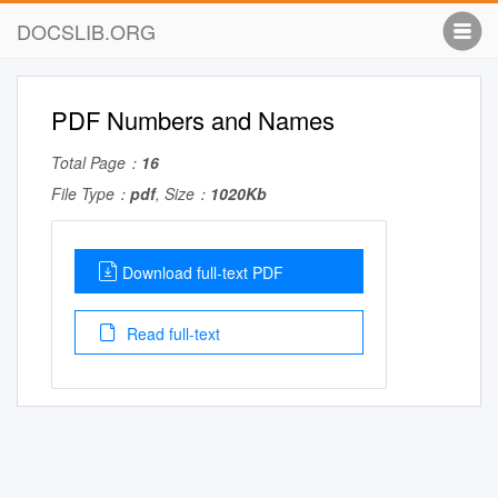
DOCSLIB.ORG
PDF Numbers and Names
Total Page：
16
File Type：
pdf
, Size：
1020Kb
Download full-text PDF
Read full-text