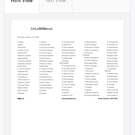
Html View
Text View
CeLoMiManca
Checklist Panini Calciatori 1979-1980
1 Scudetto
21 Squadra
41 Giuseppe Zinetti
61 Mario Brugnera
81 Giuseppe Sabadini
2 Squadra
22 Ottorino Piotti
42 Renato Sali
62 Oreste Lamagni
82 Giuliano Groppi
3 Felice Pulici
23 Salvatore Di Somma
43 Fabio Albinelli
63 Francesco Ciampoli
83 Claudio Ranieri
4 Francesco Scorsa
24 Vincenzo Romano
44 Klaus Bachlechner
64 Silvio Longobucco
84 Enrico Nicolini
5 Eugenio Perico
25 Cesare Cattaneo
45 Arcadio Spinozzi
65 Francesco
85 Valero Majo
Casagrande
6 Angiolino Gasparini
26 Sergio Giovannone
46 Angelo Castronaro
86 Angelo Orazi
66 Roberto Quagliozzi
7 Simone Boldini
27 Paolo Beruatto
47 Adelmo Paris
87 Piero Braglia
67 Alberto Marchetti
8 Gian Franco Bellotto
28 Pellegrino Valente
48 Giorgio
88 Vito Chimenti
Mastropasqua
68 Giuseppe Bellini
9 Alessandro Scanziani
29 Franco Cordova
89 Massimo Palanca
49 Giuseppe Dossena
69 Franco Selvaggi
10 Adelio Moro
30 Mario Piga
90 Antonnio Trapani
50 Giuseppe Savoldi
70 Luigi Piras
11 Carlo Trevisanello
31 Gianluca De Ponti
91 Gian Pietro
51 Franco Colomba
71 Enzo Bravi
Marchetti
12 Maurizio Idrio
32 Claudio Pellegrini
52 Maurizio Rossi
72 Roberto Camestrari
92 Manilo Zanini
13 Pietro Anastasi
33 Vito Stenta
53 Antonio Perego
73 Renato Roffi
93 Paolo Borelli
14 Luigi Muraro
34 Giorgio Boscolo
54 Paolo Marchini
74 Carlo Osellame
94 Gregorio Mauro
15 Donato Anzivino
35 Graziano Mazzoni
55 Ennio Mastalli
75 Massimo Briaschi
95 Carlo Bresciani
16 Giuliano Castoldi
36 Paolo Tuttino
56 Luciano Chiarugi
76 Emanuele Gattelli
96 Scudetto
17 Fortunato Torrisi
37 Giuseppe Massa
57 Carlo Petrini
77 Scudetto
97 Squadra
18 Hubert Pircher
38 Stefano Pellegrini
58 Scudetto
78 Squadra
98 Giovanni Galli
19 Silvio Paolucci
39 Scudetto
59 Squadra
79 Massimo Mattolini
99 Roberto Galbiati
20 Scudetto
40 Squadra
60 Roberto Corti
80 Leonardo Menichini
100 Giuseppe Leij
CeLoMiManca
www.celomimanca.it
Panini Calciatori 1979-1980 Page: 1