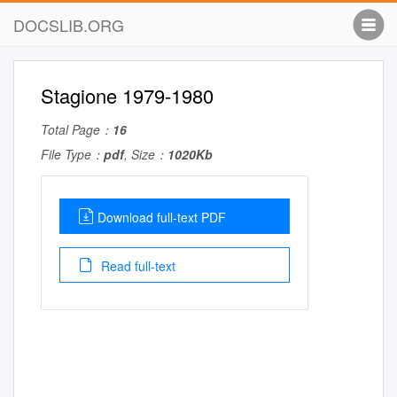
DOCSLIB.ORG
Stagione 1979-1980
Total Page：
16
File Type：
pdf
, Size：
1020Kb
Download full-text PDF
Read full-text