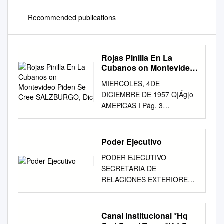
Recommended publications
Rojas Pinilla En La
Cubanos on Montevideo
Piden Se Cree
MIERCOLES, 4DE
SALZBURGO, Dic
DICIEMBRE DE 1957 Q|Ág|o
AMEPiCAS I Pág. 3
ManHeftación de Protesta
Jefe del Partido Aprisfa
Peruano Emigrantes
Poder Ejecutivo
Regresan Rojas Pinilla en la
PODER EJECUTIVO
Cubanos on Montevideo
SECRETARIA DE
Piden se Cree SALZBURGO,
RELACIONES EXTERIORES
Dic. 3 (UP)— Haya de la Torre
DECRETO por el que se
Ratifica Posición De los 580
aprueba el Tratado de
refugiados húnga- un
Cooperación Mutua entre el
Canal Institucional *Hq
Gobierno Provisional en el
Gobierno de los Estados