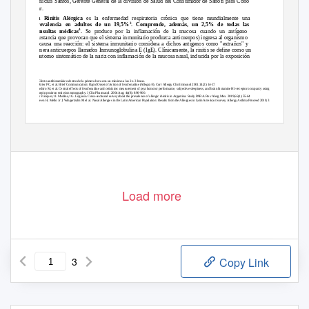
Vinicius Santos, Gerente General de la división de Salud del Consumidor de Sanofi para Cono
Sur.
La
Rinitis Alérgica
es la enfermedad respiratoria crónica que tiene mundialmente una
3
prevalencia en adultos de un 19,5%
. Comprende, además, un 2,5% de todas las
4
consultas médicas
.
Se produce por la inflamación de la mucosa cuando un antígeno
(sustancia que provocan que el sistema inmunitario produzca anticuerpos) ingresa al organismo
y causa una reacción: el sistema inmunitario considera a dichos antígenos como "extraños" y
genera anticuerpos llamados Inmunoglobulina E (IgE). Clínicamente, la rinitis se define como un
trastorno sintomático de la nariz con inflamación de la mucosa nasal, inducida por la exposición
**Efecto antihistamínico dentro de la primera hora con un máximo a las 2 o 3 horas.
1 Potter PC, et al. Brief Communication: Rapid Onset of Action of fexofenadine (Allegra®). Curr Allergy Clin Immunol 2001;14(2):14-17.
2Tashiro M, et al. Central effects of fexofenadine and cetirizine: measurement of psychomotor performance, subjective sleepiness, and brain histamine H1-receptor occupancy using 11C-
doxepin positron emission tomography. J Clin Pharmacol. 2004 Aug; 44(8): 890-900.
3
D. Vázquez,1 I. Medina,1 G. Logusso. Cross-sectional survey about the prevalence of allergic rhinitis in Argentina: Study PARA. Rev Alerg Mex. 2019;66(1):55-64
4
Ne en H, Mello Jr J, Wingertzahn M el al. Nasal Allergies in the Latin American Population: Results from the Allergies in Latin American Survey. Allergy Asthma Proceed 2010; 31:9-27.
Load more
3
Copy Link