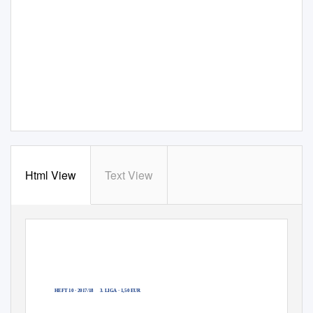
Html View
Text View
Das ofﬁzielle Stadionmagazin des
FC Carl Zeiss Jena
HEFT 10 · 2017/18
3. LIGA · 1,50 EUR