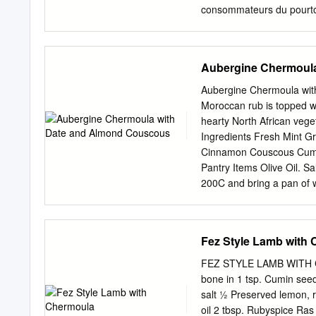
consommateurs du pourtou
alimentaires. Socle identi
de moins en moins observ
nouveaux acteurs privés c
Aubergine Chermoul
DIÈTE MÉDITERRANÉENNE > 
plan socio- culturel et s
Aubergine Chermoula wit
UN DÉVELOPPEMENT le terr
Moroccan rub is topped wi
stratégique de l’agricultur
hearty North African vege
RÉGIONAL DURABLE pement
Ingredients Fresh Mint G
patrimoine culturel immat
Cinnamon Couscous Cumin
champs de la responsabili
Pantry Items Olive Oil. S
grande coopération région
200C and bring a pan of w
international de hautes 
Halve the lemon and orang
intergouvernementale pour
fresh coriander and 1.5 pa
agricoles, alimentaires e
leaves into pieces. For 
Fez Style Lamb with
ground coriander, 1/2 the 
Halve the aubergine. Score
FEZ STYLE LAMB WITH 
not to pierce the skin. S
bone in 1 tsp. Cumin seed
a baking tray. Roast the 
salt ½ Preserved lemon, r
yoghurt, tahini, lemon ju
oil 2 tbsp. Rubyspice Ras