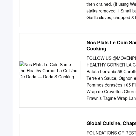
a bowl; Combine the cous
then drained. (If usin
to taste. Add the boiling 
stalks removed 1 Small b
water is fully absorbed.
Garlic cloves, chopped 3 
salt 1 tsp. Ground cumin
overnight For the lamb, sc
4cms apart. In a food pro
Nos Plats Le Coin Sa
Hanout, cumin seeds, saff
Cooking
Hanout marinade all over t
you can refrigerate the le
FOLLOW US @MOVENPI
wood oven or conventiona
HEALTHY CORNER LA CUI
COOKING Kettle style BBQ
Batata berrania 55 Caro
instructions to a medium 
Terre en Sauce, Oignon e
Pommes écrasées 105 Fine
Wrap de Crevettes Cherm
Prawn’s Tagine Wrap Lam
Huile d’Olive, Dattes Com
spicy lamb sausage 
PLUS… Les Briouates cré
Global Cuisine, Chapt
SANDWICHES AND MORE … 
de la Medina Aux Légume
FOUNDATIONS OF RES