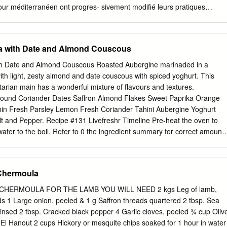
r méditerranéen ont progres- sivement modifié leurs pratiques
taire et richesse de cet espace, la diète méditerranéenne y est pourtant
ée. Les tensions sur les ressources naturelles et l’émergence de
atalysent la complexité des enjeux liés aux régimes alimentaires. LA
a with Date and Almond Couscous
Alors qu’elle fait l’objet de nombreux débats et recherches sur le
cientifique, la diète méditerranéenne mérite d’être reconsidérée sur POU
h Date and Almond Couscous Roasted Aubergine marinaded in a
ain politique à l’heure où l’on constate de nouveau la dimension
th light, zesty almond and date couscous with spiced yoghurt. This
e et le rôle central de l’alimentation pour la stabilité et le dévelop-
tarian main has a wonderful mixture of flavours and textures.
 des sociétés. Reconnue pour ses vertus sanitaires, inscrite au
round Coriander Dates Saffron Almond Flakes Sweet Paprika Orange
ériel de l’humanité, la diète méditerranéenne interroge désormais les
 Fresh Parsley Lemon Fresh Coriander Tahini Aubergine Yoghurt
té environnementale et de l’action politique en faveur d’une plus
alt and Pepper. Recipe #131 Livefreshr Timeline Pre-heat the oven to
ale. Cie© & Cet ouvrage est placé sous la direction du Centre
ater to the boil. Refer to 0 the ingredient summary for correct amount.
études agronomiques méditerranéennes (CIHEAM), organisation
e. Juice 0.5 both and set aside in separate bowls. Finely chop the
 la formation, la recherche et la coopération sur les questions
rsley. 2.5 Slice the dates and remove the pits. 3.5 Tear the fresh mint
t de développement rural durable en Méditerranée.
the chermoula marinade combine the cinnamon powder, sweet 4 paprika
 Chermoula
cumin, saffron threads, lemon juice, coriander, parsley and olive oil. 4.
 the flesh of each half with 5 diagonal, crisscross lines, making sure
CHERMOULA FOR THE LAMB YOU WILL NEED 2 kgs Leg of lamb,
poon the chermoula over each half, 5.5 spreading it evenly, and place on
s 1 Large onion, peeled & 1 g Saffron threads quartered 2 tbsp. Sea
aubergines for 15-20 6 minutes. For the spiced yoghurt combine 7
insed 2 tbsp. Cracked black pepper 4 Garlic cloves, peeled ¾ cup Oliv
ice and remaining cumin. Mix well and season with salt and 8 pepper. In
 El Hanout 2 cups Hickory or mesquite chips soaked for 1 hour in water