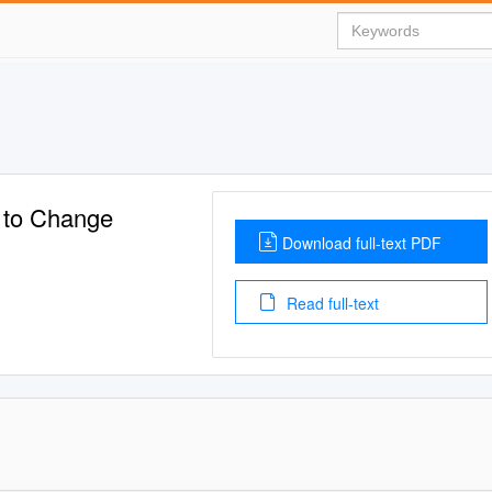
 to Change
Download full-text PDF
Read full-text