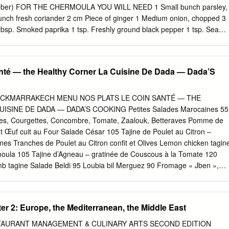
cous, Estimated Number of Minutes 9 orange juice and oil and season
g Weber) FOR THE CHERMOULA YOU WILL NEED 1 Small bunch parsley,
water to the couscous, 10 cover and let stand for 10 minutes, or until the
unch fresh coriander 2 cm Piece of ginger 1 Medium onion, chopped 3
tbsp. Smoked paprika 1 tsp. Freshly ground black pepper 1 tsp. Sea
 1.5 cups Extra virgin olive oil Water LAMB PREPARATION 20 minutes o
ore the fat on all sides in a criss-cross pattern, about 2cms deep and
cessor or Thermomix, place the onion, preserved lemon, garlic, Ras el
nté — the Healthy Corner La Cuisine De Dada — Dada’S
ron threads, salt, pepper and olive oil. Whiz then spread the Ras el
he lamb and massage it well into the criss-cross cuts. At this stage,
g of lamb for a few hours or overnight or while you fire up the Weber,
CKMARRAKECH MENU NOS PLATS LE COIN SANTÉ — THE
l oven. Always have the lamb at room temperature before cooking.
SINE DE DADA — DADA’S COOKING Petites Salades Marocaines 55
 2 hours or Oven 5 hours Kettle style BBQ: Set up the BBQ as per
ttes, Courgettes, Concombre, Tomate, Zaalouk, Betteraves Pomme de
heat.
t Œuf cuit au Four Salade César 105 Tajine de Poulet au Citron –
s Tranches de Poulet au Citron confit et Olives Lemon chicken tagin
oula 105 Tajine d’Agneau – gratinée de Couscous à la Tomate 120
b tagine Salade Beldi 95 Loubia bil Merguez 90 Fromage « Jben »,
me en Cassoulet, avec de vrais gros haricots Lingots White beans with
LE MARCHAND AMBULANT… — STREET FOOD… SANDWICHES ET
meuses du Dada’s Diner Creamy briouates of Dada’s Diner
er 2: Europe, the Mediterranean, the Middle East
Au Bœuf-Beef 60 Au Poulet-Chicken 55 Le Sandwich avec le Pain
s-Vegetables 45 Sandwiches in Moroccan bread Maakouda Bravas 45
TAURANT MANAGEMENT & CULINARY ARTS SECOND EDITION