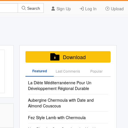
Sign Up
Log In
Upload
Search
Download
Featured
Last Commenis
Popular
La Diète Méditerranéenne Pour Un
Développement Régional Durable
Aubergine Chermoula with Date and
Almond Couscous
Fez Style Lamb with Chermoula