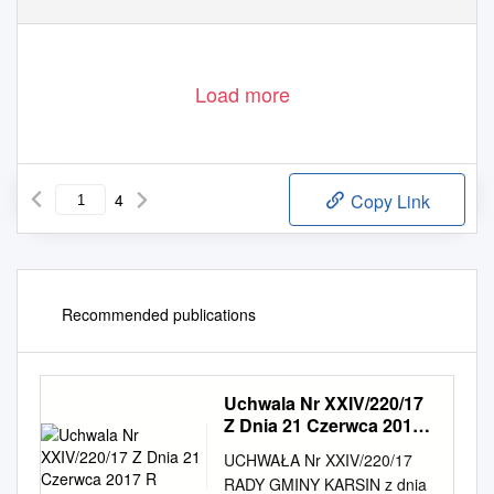
Id: 8538CE04-5A2B-4549-A246-A96580B4E902. Podpisany
Strona 1
Load more
4
Copy Link
Recommended publications
Uchwala Nr XXIV/220/17
Z Dnia 21 Czerwca 2017
R
UCHWAŁA Nr XXIV/220/17
RADY GMINY KARSIN z dnia