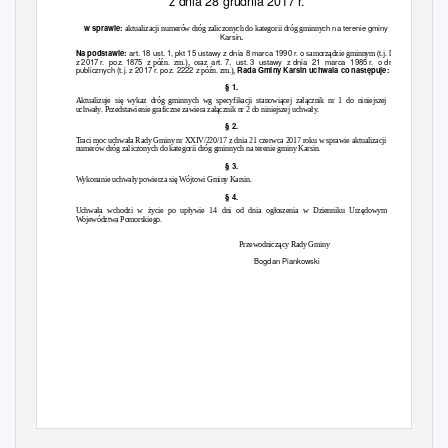
z dnia 28 grudnia 2017 r.
ch na terenie gminy
w sprawie:
aktualizacji numerów dróg zaliczonych do kategorii dróg gminny
Karsin
.
art. 18 ust. 1, pkt 15 ustawy z dnia 8 marca 1990 r. o
Dz. U.
Na podstawie:
samorządzie gminnym (t.j.
z 2017 r.
poz. 1875
z
art. 7,
ust. 3
ustawy z
dnia 21 marca 1985
r. o
drogach
późn. zm.), oraz
publicznych (t.j. z 2017 r. poz. 2222 z
Rada Gminy
Karsin uchwala co następuje:
późn. zm.),
§
1.
Aktualizuje się wykaz dróg gminnych wg specyfikacji stanowiącej załącznik nr 1 do niniejszej
uchwały. Przedstawienie graficzne zawiera załącznik nr 2 do niniejszej uchwały.
§
2.
Traci moc uchwała Rady Gminy nr XXIV/220/17 z dnia 21 czerwca 2017 roku w sprawie aktualizacji
numerów dróg zaliczonych do kategorii dróg gminnych na terenie gminy Karsin.
§
3.
Wykonanie uchwały powierza się Wójtowi Gminy Karsin.
§
4.
Uchwała wchodzi w życie po upływie 14 dni od dnia ogłoszenia w Dzienniku Urzędowym
Województwa Pomorskiego.
Przewodniczący Rady Gminy
Bogdan Piankowski