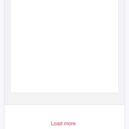
UEFA EURO 2020
QUALIFYING DRAW
PRESS KIT
The Convention Centre, Dublin, Ireland
Sunday 2 December 2018 | 11:00 local (12:00 CET)
E
URO2020
Load more