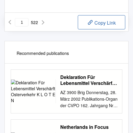
522
Copy Link
Recommended publications
Deklaration Für
Lebensmittel Verschärft
Osterverkehr K L O T E N
AZ 3900 Brig Donnerstag, 28.
März 2002 Publikations-Organ
der CVPO 162. Jahrgang Nr.
72 Fr. 2.— Unabhängige
Tageszeitung Auflage: 27 509
Ex. Redaktion: Tel. 027/922
Netherlands in Focus
99 88 Abonnentendienst: Tel.