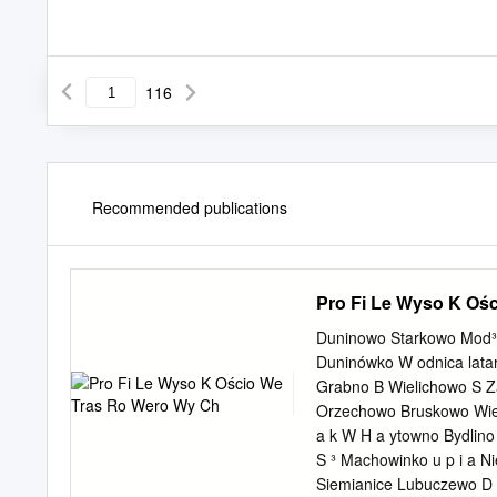
116
Recommended publications
Pro Fi Le Wyso K Oś
Duninowo Starkowo Mod³
Duninówko W odnica lata
Grabno B Wielichowo S 
Orzechowo Bruskowo Wielk
a k W H a ytowno Bydlin
S ³ Machowinko u p i a 
Siemianice Lubuczewo D R