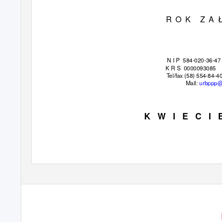
R O K
Z A 
N I P
584-020-36-47
K R S
0000093085
Tel/fax (58) 554-84-4
Mail:
urbppp@
K W I E C I