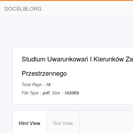
DOCSLIB.ORG
Studium Uwarunkowań I Kierunków Z
Przestrzennego
Total Page：
16
File Type：
pdf
, Size：
1020Kb
Html View
Text View