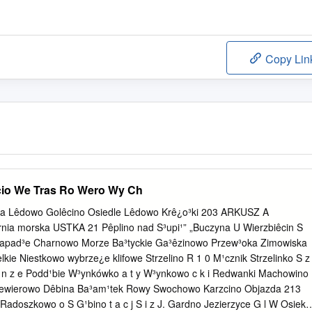
Copy Lin
cio We Tras Ro Wero Wy Ch
a Lêdowo Golêcino Osiedle Lêdowo Krê¿o³ki 203 ARKUSZ A
rnia morska USTKA 21 Pêplino nad S³upi¹” „Buczyna U Wierzbiêcin S
Zapad³e Charnowo Morze Ba³tyckie Ga³êzinowo Przew³oka Zimowiska
ie Niestkowo wybrze¿e klifowe Strzelino R 1 0 M¹cznik Strzelinko S z 
o n z e Podd¹bie W³ynkówko a t y W³ynkowo c k i Redwanki Machowino
Niewierowo Dêbina Ba³am¹tek Rowy Swochowo Karzcino Objazda 213
adoszkowo o S G¹bino t a c j S i z J. Gardno Jezierzyce G l W Osieki