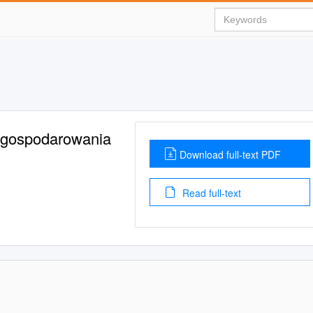
agospodarowania
Download full-text PDF
Read full-text