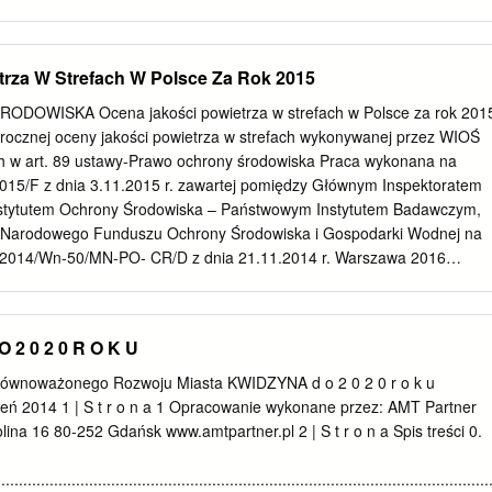
ienna e l K S³owiñski ParkNarodowy o R l Kêpno 1 e Dominek 0 j o ( 
a uprawianiasportówwodnych rzeœcie n Komnino a obszar
o w Lêkwica Bukowa i e r z c h n i a ) J. Do³gieMa³e Czysta Wiklino W
trza W Strefach W Polsce Za Rok 2015
dna Ma³a J. Do³gieWielkie Rogawica Stojcino P i e Gardna Wielka Z r
P G i ¯oruchowo a r y s f Czarny M³yn i t „Rowokó³” k ó w i ¯elkowo
OWISKA Ocena jakości powietrza w strefach w Polsce za rok 201
ia morska Smo³dziñski Las Zgojewo Biêcino Choæmirowo Dêbniczka
z rocznej oceny jakości powietrza w strefach wykonywanej przez WIOŚ
zchocino Budy ¯elazo Witkowo R R 1 Choæmirowo 1 0 0 ( Drze¿ewo 
h w art. 89 ustawy-Prawo ochrony środowiska Praca wykonana na
howo k a ydma Czo³piñska H n a n z i a k e c y a t w Lipno ie Damnica r
015/F z dnia 3.11.2015 r. zawartej pomiędzy Głównym Inspektoratem
owce” n ia ) Przybynin G³odowo Bêdziechowo £ u p a w a Damno
stytutem Ochrony Środowiska – Państwowym Instytutem Badawczym,
ie Równo Profile wysokościowe tras rowerowych Rodzaj nawierzchni:
 Narodowego Funduszu Ochrony Środowiska i Gospodarki Wodnej na
twardej pozosta³e drogi:
/2014/Wn-50/MN-PO- CR/D z dnia 21.11.2014 r. Warszawa 2016
 Ochrony Środowiska - Państwowym Instytucie Badawczym przez
 obus acek Iwanek akub ostrzewa Gra yna itosek enata Par i na zleceni
chrony Środowiska na podstawie wyników rocznej oceny jakości
 2 0 2 0 R O K U
konanej przez wojewódzkie inspektoraty ochrony środowiska zgodnie z
hrony środowiska danych: - 2 Spis treści 1. Wstęp
ównoważonego Rozwoju Miasta KWIDZYNA d o 2 0 2 0 r o k u
.............................................................................................. 5 2.
ń 2014 1 | S t r o n a 1 Opracowanie wykonane przez: AMT Partner
................................................................................................ 7 2.1
olina 16 80-252 Gdańsk www.amtpartner.pl 2 | S t r o n a Spis treści 0.
at rocznej oceny jakości powietrza ............................... 7 2.2.
........................................................................................ 9 2.3. las
................................................................................................................