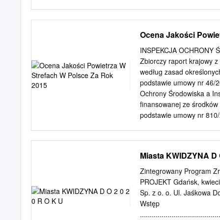
a Bukówko a b k yspa Kam
Lotki t r u y d W n a dl
jezioraudostêpniony Retow
Ocena Jakości Powie
ysoka Gr¹sino Kukowo Gar
œ ³ o c Cz³uchy t i e e ñ 
INSPEKCJA OCHRONY ŚROD
Smo³dzino Siecie latarn
Zbiorczy raport krajowy 
Czo³pino Mrówczyno Wier
według zasad określonyc
t r z u l d a n W Œwiêcic
podstawie umowy nr 46/2
c £okciowe pa³ac h „Ja³
Ochrony Środowiska a In
Rumsko Wiatrowo Siod³on
finansowanej ze środków
asfalt, drogi rowerowe o 
podstawie umowy nr 810
Opracowano w Instytucie
zespół w składzie ominik
Głównego Inspektoratu O
Miasta KWIDZYNA D O
powietrza za rok 2015 wy
art. 89 ustawy – Prawo oc
Zintegrowany Program Zr
........................................
PROJEKT Gdańsk, kwiecie
Informacje ogólne ..................
Sp. z o. o. Ul. Jaśkowa D
Podstawowe informacje na tem
Wstęp
Zasady klasyfikacji stref ..........
........................................