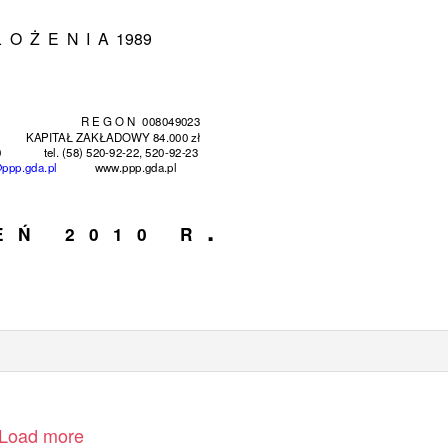
Ł O Ż E N I A
1989
R E G O N
008049023
KAPITAŁ ZAKŁADOWY 84.000 zł
0
tel. (58) 520-92-22, 520-92-23
ppp.gda.pl
www.ppp.gda.pl
.
 E
Ń
2 0 1 0
R
Load more