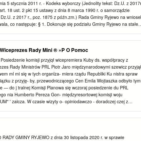
_____________Dziennik Urzędowy Województwa Pomorskiego – 2 –
nia 5 stycznia 2011 r. - Kodeks wyborczy (Jednolity tekst: Dz.U. z 2017r
hwały Nr X/58/15 z dnia 2 października 2015 r. w sprawie przyjęcia
art. 18 ust. 2 pkt 15 ustawy z dnia 8 marca 1990 r. o samorządzie
ki nad Zabytkami Gminy Ryjewo na lata 2015-2019. GMINNY
: Dz.U. z 2017 r., poz. 1875 z późn.zm.) Rada Gminy Ryjewo na wniose
ABYTKAMI GMINY RYJEWO NA LATA 2015-2019 Czerwiec 2015 R.
la, co następuje: § 1. Dokonuje się podziału Gminy Ryjewo na stałe
a Romanowska-Kasperkiewicz SPIS TREŚCI: 1
ranice i numery oraz wyznacza się siedziby obwodowych komisji
________________________________________________________
wo zgodnie z załącznikiem do niniejszej uchwały. § 2. Uchwałę
_____________Dziennik
ie Pomorskiemu oraz Komisarzowi Wyborczemu w Gdańsku. § 3.
Wiceprezes Rady Mini­ ® »P O Pomoc
zienniku Urzędowym Województwa Pomorskiego, w Biuletynie
iny Ryjewo oraz podaje się do wiadomości publicznej poprzez
 Posiedzenie komisji przyjqł wicepremiera Kuby ds. współpracy z
głoszeń Urzędu Gminy w Ryjewie i wszystkich sołectw. § 4. Traci moc
ezes Rady Ministrów PRL Piotr Jaro­ międzynarodowymi szewicz przyją
ady Gminy Ryjewo z dnia 29 listopada 2012 r. w sprawie podziału
wem ml mi się w tych organlza- miera rządu Republiki Ku nistra spraw
bwody głosowania. § 5. Wykonanie uchwały powierza się Wójtowi
iązku z przyję- by, przewodniczącego Cen­ Emila Wojtaszka odbyło tym
ła wchodzi w życie z dniem podjęcia. § 7. Na niniejszą uchwałę
 — do j tralnej Komisji Planowa­ się wczoraj posiedzenie du PRL
jmniej 15 przysługuje prawo wniesienia skargi do Komisarza
ego nia Humberto Pereza Gon- międzyresortowej komisji woju
terminie 5 dni od daty podania uchwały do publicznej wiadomości w
M" ' zalcza. W czasie wizyty o- opiniodawczo - doradczej czej z
ęty. Przewodniczący Rady Gminy Kazimierz Zima Dziennik Urzędowy
działania zmie­ do spraw współpracy z or­ Wschodu, Afryki, Azji i A-
o – 2 – Poz.
kiej. todencje- w » rzające do konkretyzacji ganizacjami
ną ustaleń w sprawie dalszego wymi. Znaczenie problematyki swoją
bańskiej W dyskusji omawiano gospodarczej podejmowa­ 87 (10737)
 zagadnienia związane z nej w organach ONZ dla Gdańsk, piqtek 20
RADY GMINY RYJEWO z dnia 30 listopada 2020 r. w sprawie