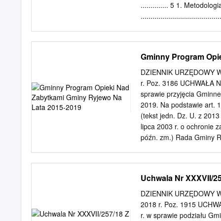
stref i
.............. 5 1. Metodologi
........................................
. 6 2. Diagnoza sytuacji
..................................
.......................................
Gminny Program Opie
Demografia
........................................
DZIENNIK URZĘDOWY WO
2.3 Gospodarka i infrastr
r. Poz. 3186 UCHWAŁA N
..................................
sprawie przyjęcia Gminn
.....................................
2019. Na podstawie art. 
.......................................
(tekst jedn. Dz. U. z 2013
Ochrona środowiska przyrodniczego
lipca 2003 r. o ochronie z
późn. zm.) Rada Gminy R
Zabytków, uchwala, co na
Gminy Ryjewo na lata 201
powierza się Wójtowi Gm
Uchwala Nr XXXVII/25
Województwa Pomorskiego.
ogłoszenia w Dzienniku
DZIENNIK URZĘDOWY WO
Kazimierz Zima
2018 r. Poz. 1915 UCHW
____________________
r. w sprawie podziału Gm