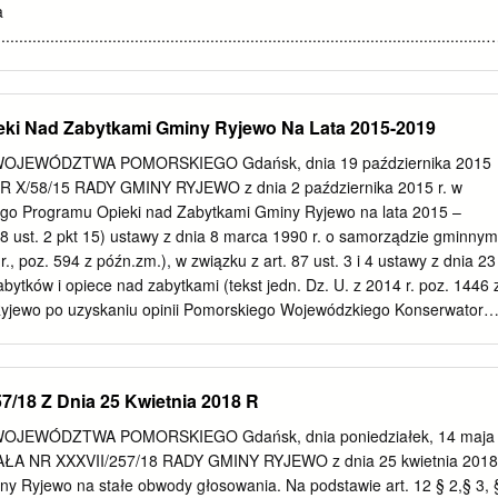
a
................................................................................................................
 społeczno-gospodarczej Miasta Kwidzyna
.................... 9 2.1 Położenie miasta
................................................................................................. 9 2.2
ki Nad Zabytkami Gminy Ryjewo Na Lata 2015-2019
......................................................................................................... 12
JEWÓDZTWA POMORSKIEGO Gdańsk, dnia 19 października 2015
uktura techniczna
R X/58/15 RADY GMINY RYJEWO z dnia 2 października 2015 r. w
.................................................... 17 2.4 Rynek pracy i bezrobocie
ego Programu Opieki nad Zabytkami Gminy Ryjewo na lata 2015 –
............................................................................... 33 2.5 Mieszkalnictwo
18 ust. 2 pkt 15) ustawy z dnia 8 marca 1990 r. o samorządzie gminnym
................................................................................................. 35 2.6
 r., poz. 594 z późn.zm.), w związku z art. 87 ust. 3 i 4 ustawy z dnia 23
 ..........................................................................................
abytków i opiece nad zabytkami (tekst jedn. Dz. U. z 2014 r. poz. 1446 
yjewo po uzyskaniu opinii Pomorskiego Wojewódzkiego Konserwatora
stępuje: § 1. Przyjmuje się Gminny Program Opieki nad Zabytkami
5 – 2019, stanowiący załącznik do uchwały. § 2. Wykonanie uchwały
iny Ryjewo. § 3. Uchwała podlega ogłoszeniu w Dzienniku Urzędowym
7/18 Z Dnia 25 Kwietnia 2018 R
 § 4. Uchwała wchodzi w życie po upływie 14 dni od dnia jej
 Urzędowym Województwa Pomorskiego. Przewodniczący Rady Gminy
JEWÓDZTWA POMORSKIEGO Gdańsk, dnia poniedziałek, 14 maja
AŁA NR XXXVII/257/18 RADY GMINY RYJEWO z dnia 25 kwietnia 2018
________________________________________________________
iny Ryjewo na stałe obwody głosowania. Na podstawie art. 12 § 2,§ 3, 