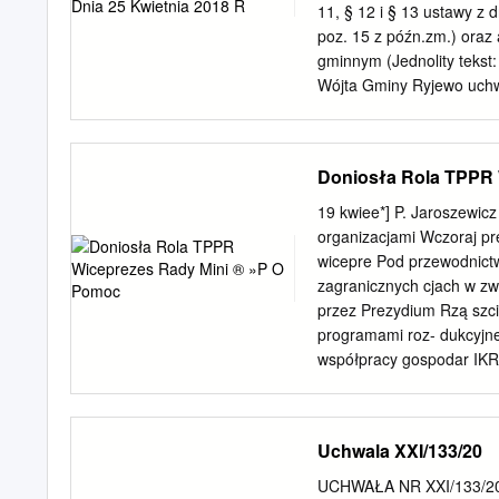
_____________________
11, § 12 i § 13 ustawy z d
Poz. 3186 Załącznik do Uc
poz. 15 z późn.zm.) oraz 
Gminnego Programu Opie
gminnym (Jednolity tekst
PROGRAM OPIEKI NAD Z
Wójta Gminy Ryjewo uchwa
Opracowanie: mgr Teres
obwody głosowania, ich g
____________________
wyborczych w gminie Ryje
_____________________
przekazuje się Wojewodz
Doniosła Rola TPPR 
Uchwałę ogłasza się w D
Informacji Publicznej Gm
19 kwiee*] P. Jaroszewicz
wywieszenie na tablicy o
organizacjami Wczoraj pr
Uchwała Nr XXII/137/12 R
wicepre­ Pod przewodnict
Gminy Ryjewo na stałe o
zagranicznych cjach w zw
Gminy Ryjewo. § 6. Uchwa
przez Prezydium Rzą szcie
wyborcom w liczbie co na
programami roz- dukcyjn
Wyborczego w Gdańsku, w 
współpracy gospodar IKRU
sposób zwyczajowo przyj
krajami Bliskiego mówiono 
Województwa Pomorskieg
siącami wy» meryki Łacińs
międzynarodo­ druga stro
Uchwala XXI/133/20
bezra rozwoju polsko-ku
współpracy gospodarczej,
UCHWAŁA NR XXI/133/20 