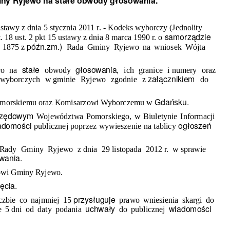
ny Ryjewo na
stałe
obwody
głosowania.
 ustawy z dnia 5 stycznia 2011 r. - Kodeks wyborczy (Jednolity
samorządzie
t. 18 ust. 2 pkt 15 ustawy z dnia 8 marca 1990 r. o
późn.zm.)
. 1875 z
Rada Gminy Ryjewo na wniosek Wójta
stałe
głosowania,
wo na
obwody
ich granice i
numery oraz
załącznikiem
 wyborczych w
gminie Ryjewo zgodnie z
do
Gdańsku.
morskiemu oraz Komisarzowi Wyborczemu w
rzędowym
Województwa Pomorskiego, w Biuletynie Informacji
adomości
ogłoszeń
publicznej poprzez wywieszenie na tablicy
 Rady Gminy Ryjewo z
dnia 29
listopada 2012
r. w
sprawie
wania.
wi Gminy Ryjewo.
ęcia.
przysługuje
iczbie co najmniej 15
prawo wniesienia skargi do
uchwały
wiadomości
e
5 dni
od daty podania
do publicznej