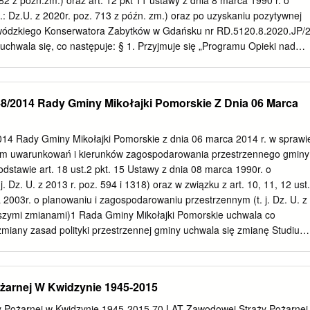
 282 z późn.zm.) oraz art. 12 pkt 11 ustawy z dnia 8 marca 1990 r. o
hwały Nr X/58/15 z dnia 2 października 2015 r. w sprawie przyjęcia
: Dz.U. z 2020r. poz. 713 z późn. zm.) oraz po uzyskaniu pozytywnej
ki nad Zabytkami Gminy Ryjewo na lata 2015-2019. GMINNY
wódzkiego Konserwatora Zabytków w Gdańsku nr RD.5120.8.2020.JP/2
ABYTKAMI GMINY RYJEWO NA LATA 2015-2019 Czerwiec 2015 R.
. uchwala się, co następuje: § 1. Przyjmuje się „Programu Opieki nad
a Romanowska-Kasperkiewicz SPIS TREŚCI: 1
a lata 2020-2023” stanowiący załącznik nr 1 do niniejszej uchwały. §
________________________________________________________
wierza się Wójtowi Gminy Ryjewo. § 3. Program Opieki nad Zabytkami
_____________Dziennik
ienniku Urzędowym Województwa Pomorskiego. § 4. Uchwała wchodzi
8/2014 Rady Gminy Mikołajki Pomorskie Z Dnia 06 Marca
a. Przewodniczący Rady Gminy Kazimierz Zima
––––––––––––––––––––––––––––––––––––––––––––––––––––––––
54-42F1-B34B-2928BEFD2F3D. podpisany Załącznik Nr 1 do Uchwały
14 Rady Gminy Mikołajki Pomorskie z dnia 06 marca 2014 r. w sprawi
y Ryjewo z dnia 30 listopada 2020 r. PROGRAM OPIEKI NAD
um uwarunkowań i kierunków zagospodarowania przestrzennego gminy
O na lata 2020-2023 opracowanie: Iwona Gołembiowska Ryjewo,
dstawie art. 18 ust.2 pkt. 15 Ustawy z dnia 08 marca 1990r. o
 Dz. U. z 2013 r. poz. 594 i 1318) oraz w związku z art. 10, 11, 12 ust.
––––––––––––––––––––––––––––––––––––––––––––––––––––––––
 2003r. o planowaniu i zagospodarowaniu przestrzennym (t. j. Dz. U. z
54-42F1-B34B-2928BEFD2F3D. podpisany Spis treści 1. Wstęp
jszymi zmianami)1 Rada Gminy Mikołajki Pomorskie uchwala co
..........................................................................................................
zmiany zasad polityki przestrzennej gminy uchwala się zmianę Studium
 zagospodarowania przestrzennego gminy Mikołajki Pomorskie
V/27/02 Rady Gminy Mikołajki Pomorskie z dnia 30 grudnia 2002r. § 
 stanowią: 1) Uwarunkowania, w postaci tekstowej – załącznik nr 1a do
żarnej W Kwidzynie 1945-2015
nkowania synteza” oraz w postaci graficznej – załącznik nr 1b do
unkowania zagospodarowania przestrzennego” 1:10000; 2) Kierunki
 Pożarnej w Kwidzynie 1945-2015 70 LAT Zawodowej Straży Pożarnej