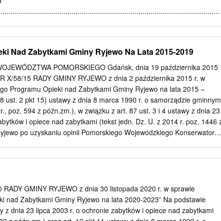
a
twardej pozosta³e drogi:
................................................................................................................
 społeczno-gospodarczej Miasta Kwidzyna
.................... 9 2.1 Położenie miasta
................................................................................................. 9 2.2
ki Nad Zabytkami Gminy Ryjewo Na Lata 2015-2019
......................................................................................................... 12
JEWÓDZTWA POMORSKIEGO Gdańsk, dnia 19 października 2015
uktura techniczna
R X/58/15 RADY GMINY RYJEWO z dnia 2 października 2015 r. w
.................................................... 17 2.4 Rynek pracy i bezrobocie
ego Programu Opieki nad Zabytkami Gminy Ryjewo na lata 2015 –
............................................................................... 33 2.5 Mieszkalnictwo
18 ust. 2 pkt 15) ustawy z dnia 8 marca 1990 r. o samorządzie gminnym
................................................................................................. 35 2.6
 r., poz. 594 z późn.zm.), w związku z art. 87 ust. 3 i 4 ustawy z dnia 23
 ..........................................................................................
abytków i opiece nad zabytkami (tekst jedn. Dz. U. z 2014 r. poz. 1446 
yjewo po uzyskaniu opinii Pomorskiego Wojewódzkiego Konserwatora
stępuje: § 1. Przyjmuje się Gminny Program Opieki nad Zabytkami
5 – 2019, stanowiący załącznik do uchwały. § 2. Wykonanie uchwały
iny Ryjewo. § 3. Uchwała podlega ogłoszeniu w Dzienniku Urzędowym
 § 4. Uchwała wchodzi w życie po upływie 14 dni od dnia jej
 Urzędowym Województwa Pomorskiego. Przewodniczący Rady Gminy
RADY GMINY RYJEWO z dnia 30 listopada 2020 r. w sprawie
eki nad Zabytkami Gminy Ryjewo na lata 2020-2023” Na podstawie
________________________________________________________
awy z dnia 23 lipca 2003 r. o ochronie zabytków i opiece nad zabytkami
_____________Dziennik Urzędowy Województwa Pomorskiego – 2 –