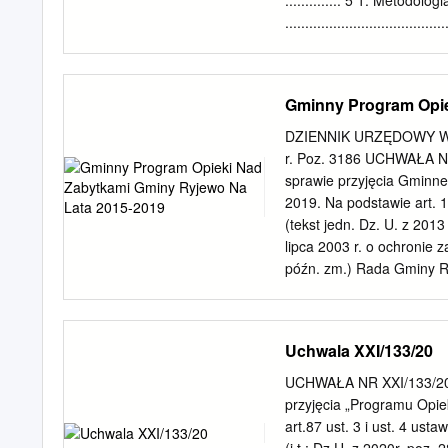
.............. 5 1. Metodologi
asfalt, drogi rowerowe o 
........................................
. 6 2. Diagnoza sytuacji
..................................
.......................................
Gminny Program Opie
Demografia
........................................
DZIENNIK URZĘDOWY WO
2.3 Gospodarka i infrastr
r. Poz. 3186 UCHWAŁA N
..................................
sprawie przyjęcia Gminn
.....................................
2019. Na podstawie art. 
.......................................
(tekst jedn. Dz. U. z 2013
Ochrona środowiska przyrodniczego
lipca 2003 r. o ochronie z
późn. zm.) Rada Gminy R
Zabytków, uchwala, co na
Gminy Ryjewo na lata 201
powierza się Wójtowi Gm
Uchwala XXI/133/20
Województwa Pomorskiego.
ogłoszenia w Dzienniku
UCHWAŁA NR XXI/133/20 
Kazimierz Zima
przyjęcia „Programu Opi
____________________
art.87 ust. 3 i ust. 4 ust
_____________________