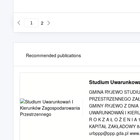
2
Recommended publications
Studium Uwarunkowa
GMINA RYJEWO STUDI
PRZESTRZENNEGO ZAŁĄC
GMINY RYJEWO Z DNIA 
UWARUNKOWAŃ I KIER
R O K Z A Ł O Ż E N I A
KAPITAŁ ZAKŁADOWY 84.000
urbppp@ppp.gda.pl
www.