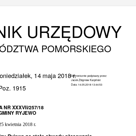
NIK URZĘDOWY
ÓDZTWA POMORSKIEGO
oniedziałek, 14 maja 2018 r.
Elektronicznie podpisany przez:
Jacek Zbigniew Karpiński
Data: 14.05.2018 13:44:53
Poz. 1915
A
NR XXXVII/257/18
GMINY RYJEWO
25 kwietnia 2018 r.