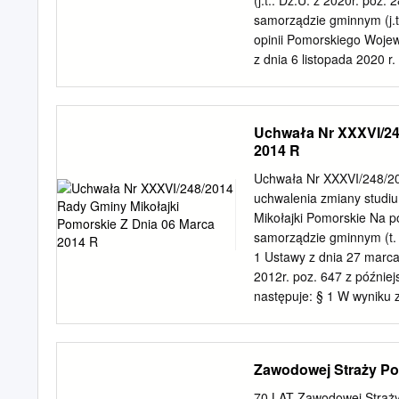
(j.t.: Dz.U. z 2020r. poz.
Poz. 3186 Załącznik do Uc
samorządzie gminnym (j.t.
Gminnego Programu Opie
opinii Pomorskiego Woje
PROGRAM OPIEKI NAD Z
z dnia 6 listopada 2020 r
Opracowanie: mgr Teres
Zabytkami Gminy Ryjewo n
____________________
2. Wykonanie uchwały po
_____________________
podlega ogłoszeniu w Dz
Uchwała Nr XXXVI/24
w życie z dniem podjęci
2014 R
––––––––––––––––––––
–––––– Id: 823E37F6-7B
Uchwała Nr XXXVI/248/20
Nr XXI/133/20 Rady Gmin
uchwalenia zmiany studi
ZABYTKAMI GMINY RYJEW
Mikołajki Pomorskie Na po
listopad 2020 r.
samorządzie gminnym (t. j.
––––––––––––––––––––
1 Ustawy z dnia 27 marca
–––––– Id: 823E37F6-7B
2012r. poz. 647 z późnie
........................................
następuje: § 1 W wyniku 
uwarunkowań i kierunków
uchwalonego Uchwałą Nr I
Niniejszą zmianę Studium
Zawodowej Straży Po
niniejszej Uchwały „Uwaru
niniejszej Uchwały „Uwar
70 LAT Zawodowej Straży