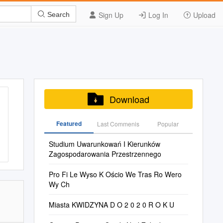
Sign Up
Log In
Upload
Search
Download
Featured
Last Commenis
Popular
Studium Uwarunkowań I Kierunków
Zagospodarowania Przestrzennego
Pro Fi Le Wyso K Ościo We Tras Ro Wero
Wy Ch
Miasta KWIDZYNA D O 2 0 2 0 R O K U