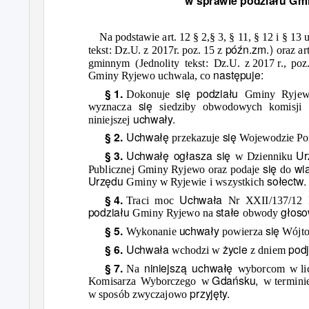
w sprawie
podziału
Gmi
Na podstawie art. 12 § 2,§ 3, § 11, § 12 i § 13
późn.zm.)
tekst: Dz.U. z 2017r. poz. 15 z
oraz ar
gminnym (Jednolity tekst: Dz.U. z
2017 r.,
poz
następuje:
Gminy Ryjewo uchwala, co
się podziału
§ 1.
Dokonuje
Gminy Ryje
się
wyznacza
siedziby obwodowych komisji
uchwały.
niniejszej
Uchwałę
się
§ 2.
przekazuje
Wojewodzie Po
Uchwałę ogłasza się
U
§ 3.
w Dzienniku
się
wi
Publicznej Gminy Ryjewo oraz podaje
do
Urzędu
sołectw.
Gminy w Ryjewie i wszystkich
Uchwała
§ 4.
Traci moc
Nr XXII/137/12
podziału
stałe
głoso
Gminy Ryjewo na
obwody
uchwały
się
§ 5.
Wykonanie
powierza
Wójto
Uchwała
życie
podj
§ 6.
wchodzi w
z dniem
niniejszą uchwałę
§ 7.
Na
wyborcom w
l
Gdańsku,
Komisarza Wyborczego w
w termini
przyjęty.
w sposób zwyczajowo