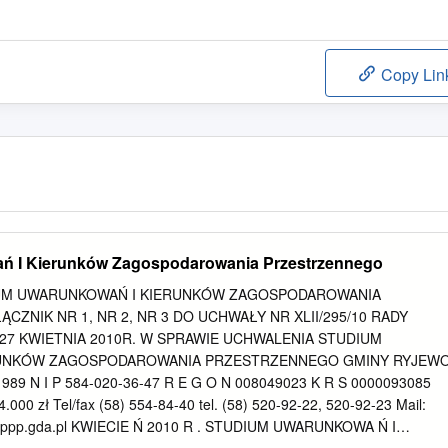
Copy Lin
ń I Kierunków Zagospodarowania Przestrzennego
UM UWARUNKOWAŃ I KIERUNKÓW ZAGOSPODAROWANIA
ZNIK NR 1, NR 2, NR 3 DO UCHWAŁY NR XLII/295/10 RADY
27 KWIETNIA 2010R. W SPRAWIE UCHWALENIA STUDIUM
UNKÓW ZAGOSPODAROWANIA PRZESTRZENNEGO GMINY RYJEW
 1989 N I P 584-020-36-47 R E G O N 008049023 K R S 0000093085
 zł Tel/fax (58) 554-84-40 tel. (58) 520-92-22, 520-92-23 Mail:
ppp.gda.pl KWIECIE Ń 2010 R . STUDIUM UWARUNKOWA Ń I