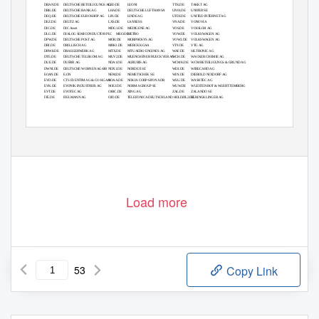
DBAN.DE
DEUTSCHE BETEILIGUNGS AG
LEO.DE
LEONI
TTK.DE
TAKKT AG
DBK.DE
DEUTSCHE BANK AG
LHA.DE
DEUTSCHE LUFTHANSA
UN01.DE
UNIPER SE
DEQ.DE
DEUTSCHE EUROSHOP AG
LIN.DE
LINDE AG
UTDI.DE
UNITED INTERNET AG
DEZ.DE
DEUTZ AG
LXS.DE
LANXESS
VNA.DE
VONOVIA
DIC.DE
DIC Asset
MDG1.DE
MEDIGENE AG
VOS.DE
VOSSLOH AG
DLG.DE
DIALOG SEMICONDUCTOR PLC
MEO.DE
METRO
VOW.DE
VOLKSWAGEN AG
DPW.DE
DEUTSCHE POST AG
MOR.DE
MORPHOSYS AG
VOW3.DE
VOLKSWAGEN AG
DRI.DE
DRILLISCH AG
MRK1.DE
MERCK KGAA
VT9.DE
VTG AG
DRW8.DE
DRAEGERWERK AG
MTX.DE
MTU AERO ENGINES AG
WAF.DE
SILTRONIC AG
DTE.DE
DEUTSCHE TELEKOM AG
MUV2.DE
MUENCHENER RUECKVER AG
WCH.DE
WACKER CHEMIE AG
DUE.DE
DUERR AG
NDA1.DE
AURUBIS AG
WCMK.DE
WCM BETEILIGUNGS & GRUND AG
DWNI.DE
DEUTSCHE WOHNEN AG-BR
NDX1.DE
NORDEX SE
WDI.DE
WIRECARD AG
EOAN.DE
E.ON
NEM.DE
NEMETSCHEK SE
WIN.DE
DIEBOLD NIXDORF AG
EVD.DE
CTS EVENTIM AG & CO KGAA
NOAA.DE
NOKIA CORP-SPON ADR
WSU.DE
WASHTEC AG
EVK.DE
EVONIK INDUSTRIES AG
NOEJ.DE
NORMA GROUP SE
WUW.DE
WUESTENROT & WUERTTEMBERG
EVT.DE
EVOTEC AG
O1BC.DE
XING AG
ZAL.DE
ZALANDO SE
FIE.DE
FIELMANN AG
O2D.DE
TELEFONICA DEUTSCHLAND HOL
D
Z
IL2.DE
ELRINGKLINGER AG
Load more
53
Copy Link