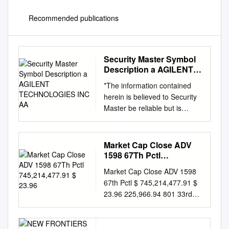
Recommended publications
Security Master Symbol
Description a AGILENT
TECHNOLOGIES INC AA
*The information contained
herein is believed to Security
Master be reliable but is
neither guaranteed by EQIS
Capital Management, Inc. its
principles nor any affiliated
Market Cap Close ADV
EQIS companies. This
1598 67Th Pctl
information is Symbol
745,214,477.91 $ 23.96
Market Cap Close ADV 1598
Description intended for the
67th Pctl $ 745,214,477.91 $
exclusive use of investment
23.96 225,966.94 801 33rd
Adviser Representative. This
Pctl $ 199,581,478.89 $ 10.09
list is subject to A AGILENT
53,054.83 2399 Ticker_
TECHNOLOGIES INC change.
Listing_ Effective_ Revised