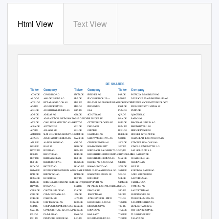
Html View
Text View
DE SHARES
Ticker
Company
Ticker
Company
Ticker
Company
1COV.DE
COVESTRO AG
FNTN.DE
FREENET AG
P1Z.DE
PATRIZIA IMMOBILIEN AG
AAD.DE
AMADEUS FIRE AG
FPE.DE
FUCHS PETROLUB vz
PBB.DE
DEUTSCHE PFANDBRIEFBANK AG
ACX1.DE
BET-AT-HOME.COM AG
FRA.DE
FRAPORT AG FRANKFURT AIRPORPFV.DE
PFEIFFER VACUUM TECHNOLOGY
ADJ.DE
ADO PROPERTIES
FRE.DE
FRESENIUS
PSM.DE
PROSIEBENSAT.1 MEDIA SE
ADL.DE
ADLER REAL ESTATE AG
G1A.DE
GEA
PUM.DE
PUMA SE
ADS.DE
ADIDAS AG
G24.DE
SCOUT24 AG
QIA.DE
QIAGEN N.V.
ADV.DE
ADVA OPTICAL NETWORKING SE
GBF.DE
BILFINGER SE
RAA.DE
RATIONAL
AFX.DE
CARL ZEISS MEDITEC AG - BR
GFT.DE
GFT TECHNOLOGIES SE
RHK.DE
RHOEN-KLINIKUM AG
AIXA.DE
AIXTRON SE
GIL.DE
DMG MORI
RHM.DE
RHEINMETALL AG
ALV.DE
ALLIANZ SE
GLJ.DE
GRENKE
RIB1.DE
RIB SOFTWARE SE
AM3D.DE
SLM SOLUTIONS GROUP AG
GMM.DE
GRAMMER AG
RKET.DE
ROCKET INTERNET SE
AOX.DE
ALSTRIA OFFICE REIT-AG
GWI1.DE
GERRY WEBER INTL AG
S92.DE
SMA SOLAR TECHNOLOGY AG
ARL.DE
AAREAL BANK AG
GXI.DE
GERRESHEIMER AG
SAX.DE
STROEER SE & CO KGAA
BAS.DE
BASF SE
HAB.DE
HAMBORNER REIT
SAZ.DE
STADA ARZNEIMITTEL AG
BAYN.DE
BAYER AG
HBM.DE
HORNBACH BAUMARKT AG
SFQ.DE
SAF HOLLAND S.A.
BC8.DE
BECHTLE AG
HDD.DE
HEIDELBERGER DRUCKMASCHINESGL.DE
SGL CARBON SE
BDT.DE
BERTRANDT AG
HEI.DE
HEIDELBERGCEMENT AG
SHA.DE
SCHAEFFLER AG
BEI.DE
BEIERSDORF AG
HEN3.DE
HENKEL AG & CO KGAA
SIE.DE
SIEMENS AG
BIO4.DE
BIOTEST AG
HLAG.DE
HAPAG-LLOYD AG
SIX2.DE
SIXT SE
BMW.DE
BAYERISCHE MOTOREN WERKE AHLE.DE
HELLA KGAA HUECK & CO
SKB.DE
KOENIG & BAUER AG
BNR.DE
BRENNTAG AG
HNR1.DE
HANNOVER RUECK SE
SPR.DE
AXEL SPRINGER SE
BOSS.DE
HUGO BOSS
HOT.DE
HOCHTIEF
SRT.DE
SARTORIUS AG
BVB.DE
BORUSSIA DORTMUND GMBH & HYQ.DE
HYPOPORT AG
STM2.DE
STABILUS SA
BYW.DE
BAYWA AG
IFX.DE
INFINEON TECHNOLOGIES AG
SY1.DE
SYMRISE AG
CAP1.DE
CAPITAL STAGE AG
IGY.DE
INNOGY SE
SZG.DE
SALZGITTER AG
CBK.DE
COMMERZBANK AG
JEN.DE
JENOPTIK AG
SZU.DE
SUEDZUCKER AG
COK.DE
CANCOM SE
JUN3.DE
JUNGHEINRICH - PRFD
TC1.DE
TELE COLUMBUS AG
CON.DE
CONTINENTAL AG
KCO.DE
KLOECKNER & CO SE
TEG.DE
TAG IMMOBILIEN AG
COP.DE
COMPUGROUP MEDICAL SE
KGX.DE
KION GROUP AG
TIM.DE
ZEAL NETWORK SE
CWC.DE
CEWE STIFTUNG & CO KGAA
KRN.DE
KRONES AG
TKA.DE
THYSSEN-KRUPP AG
DAI.DE
DAIMLER AG
KWS.DE
KWS SAAT
TLG.DE
TLG IMMOBILIEN
DB1.DE
DEUTSCHE BOERSE AG
LEG.DE
LEG IMMOBILIEN AG
TLX.DE
TALANX AG