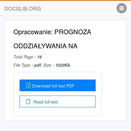
DOCSLIB.ORG
Opracowanie: PROGNOZA
ODDZIAŁYWANIA NA
Total Page：
16
File Type：
pdf
, Size：
1020Kb
Download full-text PDF
Read full-text