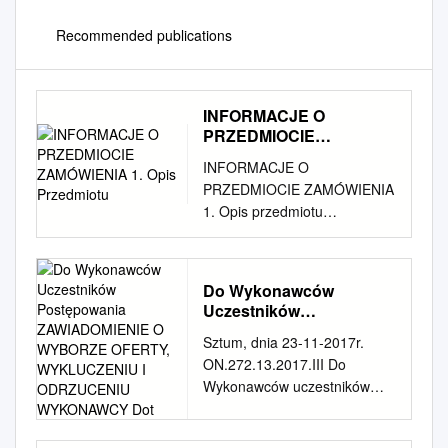
Recommended publications
INFORMACJE O
PRZEDMIOCIE
ZAMÓWIENIA 1. Opis
INFORMACJE O
Przedmiotu
PRZEDMIOCIE ZAMÓWIENIA
1. Opis przedmiotu
zamówienia. Wykonanie
uproszczonych planów
urządzenia lasu i
Do Wykonawców
inwentaryzacji stanu lasu w 66
Uczestników
obrębach ewi- dencyjnych w
Postępowania
Sztum, dnia 23-11-2017r.
powiecie sztumskim dla lasów
ZAWIADOMIENIE O
ON.272.13.2017.III Do
niestanowiących własności
WYBORZE OFERTY,
Wykonawców uczestników
Skarbu Państwa na szaco-
WYKLUCZENIU I
postępowania
wanej powierzchni około 1
ODRZUCENIU
WYKONAWCY Dot
ZAWIADOMIENIE O
000 ha wg załącznika nr 1.