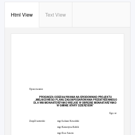
Html View
Text View
Opracowanie:
PROGNOZA ODDZIAŁYWANIA NA
Ś
RODOWISKO PROJEKTU
„MIEJSCOWEGO PLANU ZAGOSPODAROWANIA PRZESTRZENNEGO
DLA WSI MONASTERZYSKO WIELKIE W OBR
Ę
BIE MONASTARZYSKO
W GMINIE STARY DZIERZGO
Ń
”
1
Egz. nr
Zespół autorski:
mgr Łukasz Kowalski
mgr Katarzyna Kubik
mgr Ewa Sawon