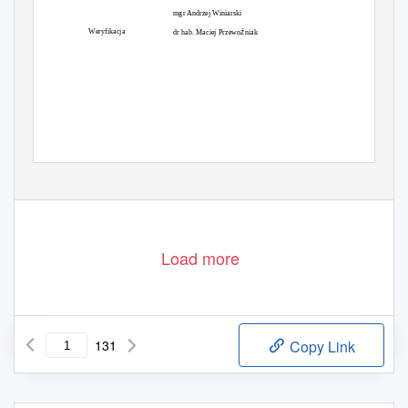
mgr Andrzej Winiarski
ź
Weryfikacja
dr hab. Maciej Przewo
niak
ń
Gda
sk, 16 lipca 2014 r.
Load more
131
Copy Link