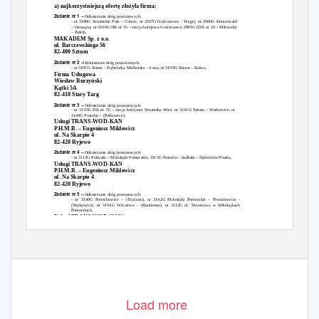
a) najkorzystniejszą ofertę złożyła firma:
Zadanie nr 1 –
Odśnieżanie dróg powiatowych:
- nr 3108G Sztumskie Pole – Uśnice, nr 3107G Gościszewo – Węgry, nr 2900G Koniecwałd
– Gronajny, nr 3106G DK nr 55 – stacja kolejowa Gościszewo, 2901G (DK nr 22 – Miłoradz)
– Piekło,
MAKADEM Sp. z o.o.
ul. Barczewskiego 56
82-400 Sztum
Zadanie nr 2 –
Odśnieżanie dróg powiatowych:
- nr 3105G Sztum – Dąbrówka Malborska – Łoza, nr 3109G Sztum – Kalwa,
Firma Usługowa
Wiesław Burzyński
Kątki 5A
82-410 Stary
T
a
rg
Zadanie nr 3 –
Odśnieżanie dróg powiatowych:
- nr 3103G DK nr 55 – stacja kolejowa Sztumska Wieś, nr 3141G Sztum – Watkowice, nr
3144G Postolin – (Pułkowice),
Usługi TRANS-WOD-KAN
P
.
H.M.B. – Eugeniusz Miklewicz
ul. Na Skarpie 4
82-420 Ryjewo
Zadanie nr 4 –
Odśnieżanie dróg powiatowych:
- nr 3113G Polaszki – Mikołajki Pomorskie, 3115G Postolin – Sadłuki – Dąbrówka Pruska,
Usługi TRANS-WOD-KAN
P
.
H.M.B. – Eugeniusz Miklewicz
ul. Na Skarpie 4
82-420 Ryjewo
Zadanie nr 5 –
Odśnieżanie dróg powiatowych:
- nr 3140G Pierzchowice – (
T
rzciano), nr 3142G Mikołajki Pomorskie – Pierzchowice –
(Watkowice), nr 3143G Wilczewo – (Kamienna), nr 3113G ul. Dworcowa w Mikołajkach
Pomorskich,
Usługi TRANS-WOD-KAN
P
.
H.M.B. – Eugeniusz Miklewicz
ul. Na Skarpie 4
82-420 Ryjewo
1
Load more