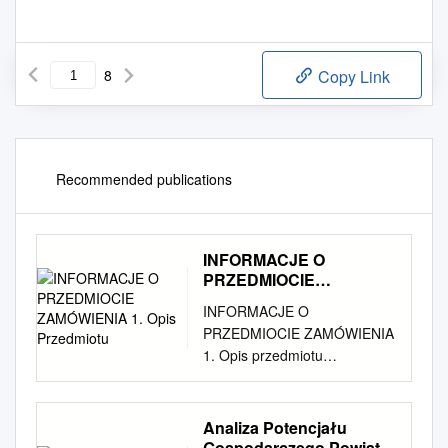
8
Copy Link
Recommended publications
INFORMACJE O
PRZEDMIOCIE
ZAMÓWIENIA 1. Opis
INFORMACJE O
Przedmiotu
PRZEDMIOCIE ZAMÓWIENIA
1. Opis przedmiotu
zamówienia. Wykonanie
uproszczonych planów
urządzenia lasu i
Analiza Potencjału
inwentaryzacji stanu lasu w 66
Gospodarczego Powiatu