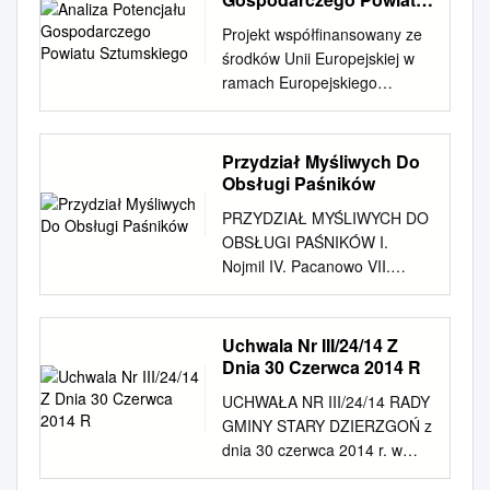
obrębach ewi- dencyjnych w
Sztumskiego
Projekt współfinansowany ze
powiecie sztumskim dla lasów
środków Unii Europejskiej w
niestanowiących własności
ramach Europejskiego
Skarbu Państwa na szaco-
Funduszu Społecznego
wanej powierzchni około 1
ANALIZA POTENCJAŁU
000 ha wg załącznika nr 1.
GOSPODARCZEGO
Przydział Myśliwych Do
Zamawiający dopuszcza, że w
POWIATU SZTUMSKIEGO w
Obsługi Paśników
ramach zamówienia
ramach projektu: „Wyprzedzić
powierzchnia może ulec
PRZYDZIAŁ MYŚLIWYCH DO
zmianę – Partnerstwo lokalne
zwiększeniu/zmniej- szeniu
OBSŁUGI PAŚNIKÓW I.
dla rozwoju gospodarczego
maksymalnie o 20 ha, co
Nojmil IV. Pacanowo VII.
powiatu sztumskiego” Autorzy
będzie wynikało z ustaleń
Drewniany Kamień 1.Nędzi
opracowania: dr Marzenna
Wykonawcy po
Andrzej 1.Paluch Tadeusz
Czerwińska Małgorzata
przeprowadzeniu prac
1.Juchno Jan 2.Rudnicki
Uchwala Nr III/24/14 Z
Stompór dr Maciej Tarkowski
terenowych. Termin
Stanisław 2.Paluch Jacek
Dnia 30 Czerwca 2014 R
Magdalena Wojtysiak dr
wykonania usługi do dnia 30
2.Kulczyński Piotr 3.Pskiet
Bohdan Wyżnikiewicz Gdańsk,
UCHWAŁA NR III/24/14 RADY
listopada 2016 roku.
Łukasz 3.Paluch Grzegorz
2010 r. Projekt
GMINY STARY DZIERZGOŃ z
Zamawiający w ramach
3.Brzóska Roman
współfinansowany ze środków
dnia 30 czerwca 2014 r. w
zlecenia usługi udostępni
4.Mieleszczuk Andrzej
Unii Europejskiej w ramach
sprawie uchwalenia zmiany
Wykonawcy w formie
4.Śleszyński Robert 4.Trzaska