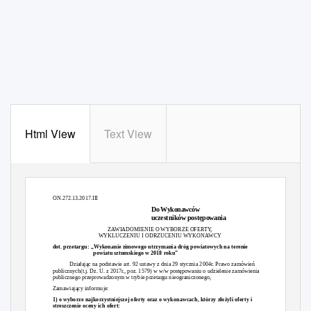
Html View
Text View
Sztum, dnia 23-11-2017r.
ON.272.13.2017.III
Do Wykonawców
uczestników postępowania
ZAWIADOMIENIE O WYBORZE OFERT
Y
WYKLUCZENIU I ODRZUCENIU WYKONAWCY
dot. przetargu: „Wykonanie zimowego utrzymania dróg powiatowych na terenie
powiatu sztumskiego w 2018 roku”
Działając na podstawie art. 92 ustawy z dnia 29 stycznia 2004r. Prawo zamówień
publicznych(t.j. Dz. U. z 2017r., poz. 1579) w w/w postępowaniu o udzielenie zamówienia
publicznego przeprowadzonym w trybie przetargu nieograniczonego,
Zamawiający informuje:
1) o wyborze najkorzystniejszej oferty oraz o wykonawcach, którzy złożyli oferty i
streszczenie oceny ich ofert: