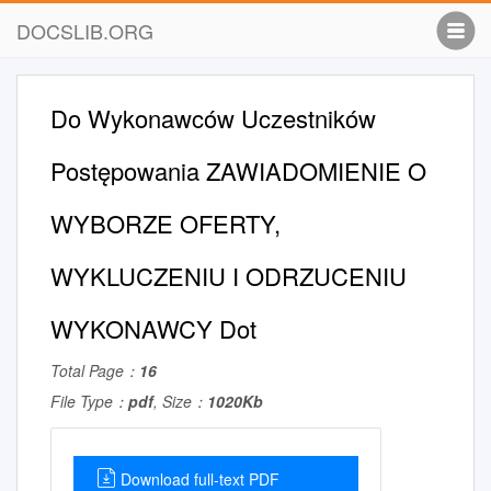
DOCSLIB.ORG
Do Wykonawców Uczestników
Postępowania ZAWIADOMIENIE O
WYBORZE OFERTY,
WYKLUCZENIU I ODRZUCENIU
WYKONAWCY Dot
Total Page：
16
File Type：
pdf
, Size：
1020Kb
Download full-text PDF