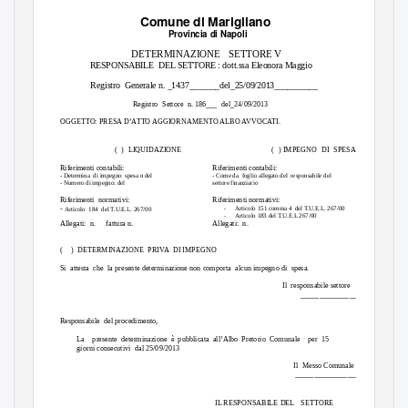
Comune di Marigliano
Provincia di Napoli
DETERMINAZIONE SETTORE
V
RESPONSABILE DEL
SETTORE : dott.ssa Eleonora Maggio
Registro Generale
n. _1437_______del_25/09/2013__________
Registro Settore n.
186___ del_24/09/2013
OGGETTO: PRESA D’ATTO AGGIORNAMENTO ALBO AVVOCATI.
( ) LIQUIDAZIONE
( )
IMPEGNO DI SPESA
Riferimenti contabili:
Riferimenti contabili:
- Determina
di impegno
spesa n del
- Come da
foglio allegato del
responsabile del
- Numero di impegno: del
settore finanziario
Riferimenti normativi:
Riferimenti normativi:
-
-
Articolo 151 comma 4
del T.U.E.L. 267/00
Articolo 184 del
T.U.E.L. 267/00
-
Articolo 183 del T.U.E.L 267/00
Allegati: n.
fattura n.
Allegati: n.
( )
DETERMINAZIONE PRIVA DI
IMPEGNO
Si attesta che la
presente determinazione non comporta
alcun impegno di
spesa.
Il responsabile
settore
__________________
Responsabile del
procedimento,
La presente
determinazione è pubblicata all’Albo Pretorio Comunale
per 15
giorni consecutivi
dal 25/09/2013
Il Messo
Comunale
___________________
IL RESPONSABILE DEL
SETTORE