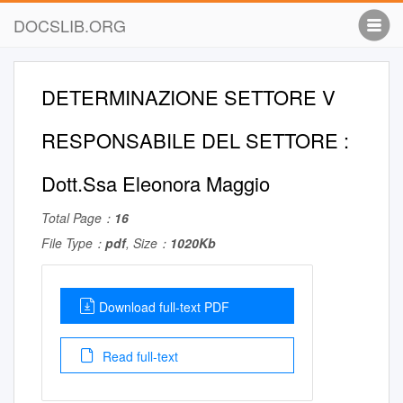
DOCSLIB.ORG
DETERMINAZIONE SETTORE V
RESPONSABILE DEL SETTORE :
Dott.Ssa Eleonora Maggio
Total Page：
16
File Type：
pdf
, Size：
1020Kb
Download full-text PDF
Read full-text