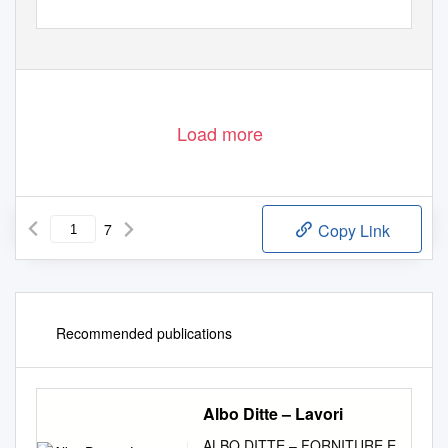
_________________________
Load more
7
Copy Link
Recommended publications
Albo Ditte – Lavori
ALBO DITTE – FORNITURE E