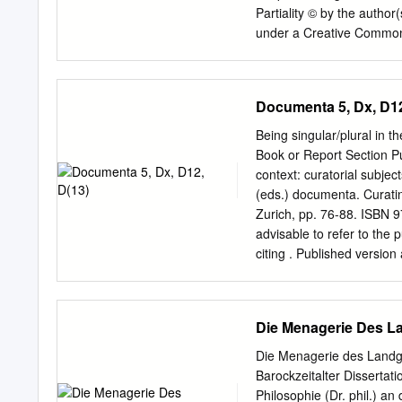
freundliche Einladung be
Partiality © by the author
Gesellschaft für Kunst un
under a Creative Commons 
Gesellschaft, Dank an de
4.0 International License.
Landeskunde ; Dank an di
a multi-disciplinary open 
related to the ICI Berlin,
Documenta 5, Dx, D12
noted otherwise, the doc
ShareAlike 4.o Internatio
Being singular/plural in t
material, provided you giv
Book or Report Section Pub
same license. See http://c
context: curatorial subje
you should indicate all 
(eds.) documenta. Curatin
Joseph Beuys at the do
Zurich, pp. 76-88. ISBN 9
Frederick II, future Landg
advisable to refer to the 
an army of 6000 soldiers 
citing . Published versio
On-Curating All outputs i
copyright law. Copyright 
and conditions for use of
Die Menagerie Des L
www.reading.ac.uk/centau
research outputs online
Die Menagerie des Landgr
www.oncurating.org d ocu
Barockzeitalter Disserta
Dorothee Richter Contrib
Philosophie (Dr. phil.) a