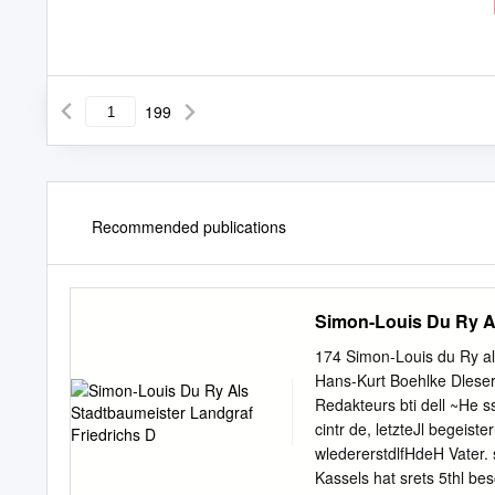
199
Recommended publications
Simon-Louis Du Ry Al
174 Simon-Louis du Ry al
Hans-Kurt Boehlke Dleser 
Redakteurs bti dell ~He 
cintr de, letzteJl begeister
wledererstdlfHdeH Vater. s
Kassels hat srets 5thl bes