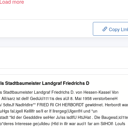
Load more
Copy Lin
s Stadtbaumeister Landgraf Friedrichs D
s Stadtbaumeister Landgraf Friedrichs D. von Hessen-Kassel Von
AII/sarz ist dell! GediJcl1t11is des aUl 8. Mai 1958 verstorbeneH
ss/ 5dteJf Nadlrldlre"" FRIED RI CH HERBORDT gewldmet. Herbordt wa
uHgs fal,igell Kellllfr se/ll er If llrergeg(UlgenfH und "un
tadt "lid der Gesdddire seiHer Ju!ss isdlfU HtiJHat . Die Baugesd,icl1te
o"deres Interesse ge(ulldeu (HId in illr war aucl1 far am SilHOlf· Loufs