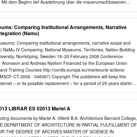
u,. Mit dem Beginn def Ausdehnung uber die mauerumschlossenen
eile hinaus taucnt der Name du Ry gegen Ende des 17.1ahrhunderts zu
Der Hugenotte Paul du Ry ist es, def den Grundstein zur Kasseler
m sind es von nun an drei Generationen dieser Einwandererfamilie. die
ums: Comparing Institutional Arrangements, Narrative
tadt bilden uod pdigen. Der Enkel Paul du Rys, Simon-Louis, br.chte
ntegration (Namu)
stellte Aufgabe zum AbsdtluB. Er war ohne Frage der Bedeutendste
 1. Simon-Louis du Ry gehort einer Generation an, die zwischen den
eums: Comparing institutional arrangements, narrative scope and
dten Epochen steht. Die Ietzten - in den beiden lahrzehnten vor der
u) NaMu IV Comparing: National Museums, Territories, Nation-Building
rt geborenen - groBen deutscheo Barock-Baumeister sterben urn die
iversity, Norrköping, Sweden 18–20 February 2008 Conference
oder kurz danadt: Dom. Zimmermann (1685- 1762), C. D. Asam (1686-
er Aronsson and Andreas Nyblom Financed by the European Union
-1745), Balth. Neumann (1687- 1753), K. J. Dientzenhofer (1689-1751).
nd Training Courses http://cordis.europa.eu/mariecurie-actions/
). G. W. Knobelsdorf (1699-1753). Den Wallonen Fr. de CuviUies (1695
SCF-CT-2006 - 046067) Copyright The publishers will keep this
Tatigkeit als Stadtplaner und -bauer galten die Untersuchungen des
ernet – or its possible replacement – for a period of 25 years starting
on barring exceptional circumstances. The online availability of the
t permission for anyone to read, to download, or to print out single
se and to use it unchanged for non- commercial research and
013 LIBRAR ES 02013 Mariel A
sequent transfers of copyright cannot revoke this permission. All other
conditional upon the consent of the copyright owner. The publisher ha
ucting documenta by Mariel A. Viller6 B.A. Architecture Barnard College,
strative measures to assure authenticity, security and accessibility.
HE DEPARTMENT OF ARCHITECTURE IN PARTIAL FULFILLMENT OF
property law, the author has the right to be mentioned when his/her wor
R THE DEGREE OF ARCHVES MASTER OF SCIENCE IN