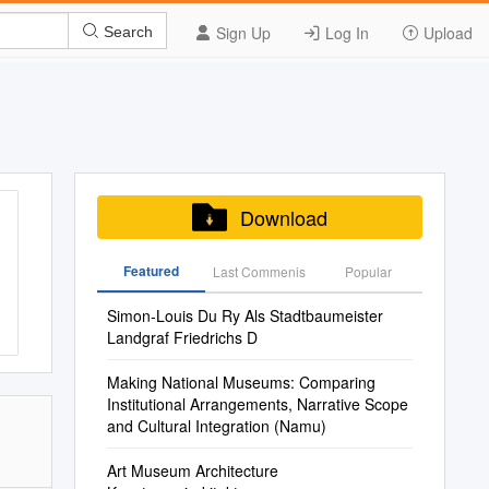
Sign Up
Log In
Upload
Search
Download
Featured
Last Commenis
Popular
Simon-Louis Du Ry Als Stadtbaumeister
Landgraf Friedrichs D
Making National Museums: Comparing
Institutional Arrangements, Narrative Scope
and Cultural Integration (Namu)
Art Museum Architecture