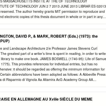
above and to be protected against infringement. For additional
S MASSACHUSETTS INSTTE AT THE OF TECHNOLOGY
g University Electronic Press and its procedures for publication and fo
UTE OF TECHNOLOGY JUN 2 7 2013 JUNE 2013 LIBRAR ES 02013
egrity, please refer to its www home page: http://www.ep.liu.se/.
ghts reserved. The author hereby grants MIT permission to reproduce and
and electronic copies of this thesis document in whole or in part in any
after created. Signature of Author: Department of Architecture May
k Jarzombek, Professor of the Histo4y 7eory and Criticism of
: Takehiko Nagakura, Chair of the Department Committee on Graduate
INGTON, DAVID P., & MARK, ROBERT (Eds.) (1973): the
k Jarzombek,'Ihesis Supervisor Professor of the History, Theory and
: PUP)
Caroline Jones, Reader Professor of the History of Art 2 Life behind
enta by Mariel A. Viller6 B.A. Architecture Barnard College, 2008
ture and Landscape Architecture 2/e Professor James Stevens Curl
nt of Architecture on May 23,2013 in Partial Fulfillment of the
reatest part of a writer’s time is spent in reading, in order to write
ee of Master of Science in Architecture Studies Abstract A
f a library to make one book. JAMES BOSWELL (1740-95): Life of Samue
temporary art, documenta in its current form is known in the art world
l 1775). This provides references for individual entries, but has no
city and rotating Artistic Directors, each with their own theme and agenda
ensive: it should be regarded as offering the minimum information for
e expansive show is displayed in Kassel, Germany from June to
 Certain abbreviations have been adopted as follows: A Abbeville Press
s. The origins of the exhibition-event are embedded in the postwar
a di Risparmio di Vignola Aa Altamira AcG Academy Group AA
ermany and a regenerative national Garden Show.
 London, or Architectural ACGB Arts Council of Great Britain Associatio
d AAAB American Association of AD Architectural Design Architectural
émie d’Architecture AAF Alvar Aalto Foundation AdA Accademia di
NÇAISE EN ALLEMAGNE AU Xviiie SIÈCLE DU MEME
ti Grafiche ADAE A.D.A. Edita, Tokyo Aal Astragal Ade Ariadne AAM
oderne AdF Edizione della Cattedra di AA.MI Ann Arbor, MI