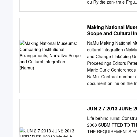
du Ry die zen· trale F/g
mittela1terlichen Stadtt
erstenmal in Kassel auf. 
Oberneustadt legt. Mit ih
Making National Muse
das Gesidtt der Residenzs
Scope and Cultural I
die von dem Langrafen ge
dieser Baumeisterfamilie
NaMu Making National Mus
groBen kunst­ geschichtli
cultural integration (NaM
Wende zum 18. 1ahrhunde
and Change Linköping Un
Mitte des lahrhunderts 
Proceedings Editors Pet
1739), Jos. Ellner (1687
Marie Curie Conferences a
J. K. Schlaun (1695-1773
NaMu. Contract number (M
1768), der aus- 1 Seiner 
document online on the Int
Verfassers.
from the date of publicati
document implies permanen
copies for his/her own u
JUN 2 7 2013 JUNE 2
educational purposes. Sub
uses of the document are 
Life behind ruins: Constr
taken technical and admini
2008 SUBMITTED TO T
According to intellectual 
THE REQUIREMENTS FO