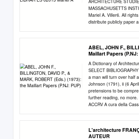
is accessed as described 
ARCHITECTURE STUDIE
information about Linköpin
MASSACHUSETTS INSTIT
assurance of document int
Mariel A. Viller6. All ri
distribute publicly paper 
medium now known or here
23,2013 Certified by: Mar
Architecture Accepted by
ABEL, JOHN F., BILL
Students 1 Committee Mar
Maillart Papers (P.NJ
Criticism of Architecture 
ruins: Constructing docum
A Dictionary of Architec
Submitted to the Departme
SELECT BIBLIOGRAPHY The g
Requirements for the Degr
a man will turn over hal
transnational index of con
Johnson (1791), ii (6 Apri
for its scale, site-specifi
pretensions to be compreh
On a unique schedule, th
further reading, no more.
September every five year
ACCRV A cura della Cass
reconstruction of West G
Architectural Association,
Publications Ad Ahmedaba
Bibliographers Ad’A Acad
L'architecture FRA
Architettura AAG Ages Ar
AUTEUR
Archives d’architecture m