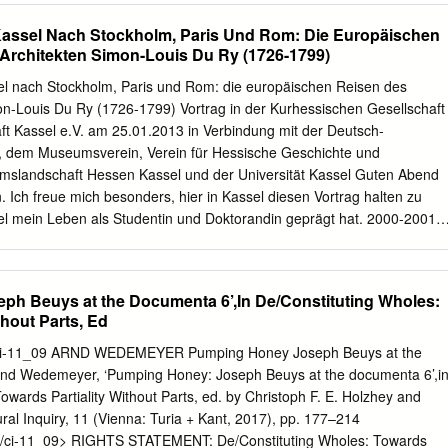
-Ponts. - Duché de Nassau-Sarrebruck. - Électorats de Mayence, de
 Linqing bis Hangzhou, über Ningbo nach Zhushan wo die Hindostan vo
Kassel Nach Stockholm, Paris Und Rom: Die Europäischen
 Danube : Électorat de Bavière 38 La Weser : Landgraviats de Hesse-
 segelte nach Guangzhou, wo Alexander eine Englische Faktorei
Architekten Simon-Louis Du Ry (1726-1799)
adt.
l Ansichten von Thomas Daniell bewundert. Dann wartete die
e in Macao. Für Alexander war dies die ergiebigste Periode der
l nach Stockholm, Paris und Rom: die europäischen Reisen des
inen Entwürfen radiert und gestochene Illustrationen zeigen Szenen au
on-Louis Du Ry (1726-1799) Vortrag in der Kurhessischen Gesellschaft
auf den Flüssen und Kanälen und an den Ufern. Aus seine Schriften is
ft Kassel e.V. am 25.01.2013 in Verbindung mit der Deutsch-
änzende Gelbgold chinesischer Dachziegel auf kaiserlichen Palästen
ft, dem Museumsverein, Verein für Hessische Geschichte und
e der höfischen Kleidung der Mandarine tief beeindruckt haben. [LegS1
slandschaft Hessen Kassel und der Universität Kassel Guten Abend
2-1794 Alexander, William. Journal of a voyage to Pekin in China on
Ich freue mich besonders, hier in Kassel diesen Vortrag halten zu
I.M., which accompanied Lord Macartney on his embassy to the
sel mein Leben als Studentin und Doktorandin geprägt hat. 2000-2001
1792-1794). [MS British Museum]. [WC] 1797 Staunton, George Leonard.
arbeit zum Thema « Simon-Louis Du Ry: Reise nach Frankreich »
als Erasmus-Studentin an der Philipps- Universität Marburg. Während
 regelmässig nach Kassel und nach Göttingen gekommen. Ich hatte
h Beuys at the Documenta 6’,In De/Constituting Wholes:
er Bibliothek des Schlosses Wilhelmshöhe zu arbeiten. Es waren sehr
thout Parts, Ed
sehr geschätzt habe. Ich möchte mich sehr herzlich bei den
hen Sammlung und der Bibliothek bedanken für die wertvolle Hilfe, die
50/ci-11_09 ARND WEDEMEYER Pumping Honey Joseph Beuys at the
ätte nie meine Dissertation erfolgreich schreiben können ohne die
nd Wedemeyer, ‘Pumping Honey: Joseph Beuys at the documenta 6’,i
n Arbeitsbedingungen im Schloss Wilhelmshöhe. Es ist mir eine grosse
owards Partiality Without Parts, ed. by Christoph F. E. Holzhey and
ude, von der Kurhessischen Gesellschaft für Kunst und Wissenschaft
ral Inquiry, 11 (Vienna: Turia + Kant, 2017), pp. 177–214
öchte mich bei den Veranstaltern des heutigen Vortrags für die
050/ci-11_09> RIGHTS STATEMENT: De/Constituting Wholes: Towards