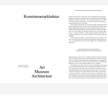
GÖTEBORGS KONSTMUSEUMS SKRIFTSERIE
DETTA ÄR DET SJUNDE NUMRET AV
GÖTEBORGS KONSTMUSEUMS SKRIFTSERIE
SKIASCOPE
Konstmuseiarkitektur
Namnet är hämtat från ett instrument som den inﬂytelserike museimannen
Benjamin Ives Gilman utvecklade i början av 1900-talet för att ge betraktaren
möjlighet att fokusera på konsten i de, enligt upphovsmannen, ofta alltför
stora och tätt hängda museisalarna. Ett ﬁnns på Göteborgs konstmuseum,
sannolikt inköpt av Axel L. Romdahl.
Skiascopet blev aldrig någon succé. Det blev kanske obsolet genom att en
glesare hängningsideologi vann mark under mellankrigstiden. Ändå kan nog
många museibesökare känna igen sig i det som Gilman beskriver som ett av
museiväsendets grundproblemen: den museitrötthet som inﬁnner sig redan
efter ett par salar. Redan vid sekelskiftet stod det klart att museernas själva
essens – att samla och ställa ut – hotade att göra dem alltför omfattande och
omöjliga för besökarna att ta till sig. Sovring blir med tiden lika viktigt som
samlande.
Denna skriftseries ledstjärna är just fokusering. Liksom Gilmans instru-
ment vill vi bidra till att rama in, lyfta fram och intensivt studera frågor som
vi ser som betydelsefulla. Det kan vara enskilda verk, konstnärskap eller
tidsperioder.
THIS IS THE SEVENTH ISSUE OF
SKIASCOPE
GOTHENBURG MUSEUM OF ART PUBLIC
A
TION SERIES
Skiascope takes its name from a contraption invented in the early twentieth
century by the inﬂuential museum curator, Benjamin Ives Gilman. Concerned
that art was hung too close together in over-large galleries, he designed the
skiascope to help visitors focus on individual works of art. The Gothenburg
Museum of Art owns one, probably bought by Axel L. Romdahl.
The skiascope was never much of a success. Obsolescence was certain
Art
REDAKTÖR
EDITOR
once the idea gained ground in the inter-war period that galleries should be
KRISTOFFER ARVIDSSON
more sparsely hung. Still, many today will recognize what Gilman saw as a
fundamental problem: the museum fatigue that sets in after only a couple of
Museum
rooms. Even in his day it was clear that the museums’ identity – their mission
to collect and exhibit – threatened to make them too comprehensive, and
Architecture
overwhelming for visitors. In time, selection would become almost as impor-
tant as collection. Like Gilman’s device, the guiding principle of Skiascope is
focus.
W
e
w
ill bring select topics to public attention and study each issue in
depth, be it a single work of art, an artist’s oeuvre, or an entire period.
GOTHENBURG MUSEUM OF ART PUBLIC
A
TION SERIES