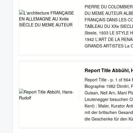
Composizione Architettoni
PIERRE DU COLOMBIER 
Firenze A&AP Archaeolog
DU MEME AUTEUR ALBERT
Artistique de la Ville d
FRANÇAIS DANS LES COU
Accademia delle Scienze
TABLEAU DU XXe SIECLE,
Beaux-Arts Ae Amulree AB
Steele, 1933 LE STYLE H
Aschendorff Ac. Academy 
1942 L'ART DE LA RENA
Aguilar ACC Antique Coll
GRANDS ARTISTES La Co
Atlanta, Georgia APP And
Michel, 1949 LES CHAN
Society AGP Associated Ge
aquarelles d'Yves Braye
Traductions GOETHE Werth
Report Title Abbühl,
Aubier, 1941 Iphigénie en
TRAVAUX ET MÉMOIRES
Report Title - p. 1 of 56
COLOMBIER L'ARCHITEC
Biographie 1982 Dimitri, 
1956 PRESSES UNIVERSI
Guisan, Nell Arn, Mani P
N TOUS DROITS DE RE
Leutenegger besuchen Chi
RADIOPHONIQUE OU AU
Kent) : Maler, Kurator An
KUNSTANSTALT UND KL
mit der britischen Gesand
ALLEMAGNE • IMPRIMER
die Geschenke für den Ka
DES MATIÈRES Ière PAR
Audienz beim Kaiser Qian
d'Allemagne en général. 
Rückkehr des Kaisers nach