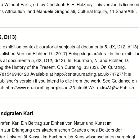
danken: herzlichen Dank an Herrn Gercke und die Kurhessische
(s) Without Parts, ed. by Christoph F. E. Holzhey This version is license
d Geschichte, an Herrn Döring und die Deutsch-Italienische
Attribution- and Manuele Gragnolati, Cultural Inquiry, 11 ShareAlike
n Museumsverein ; Dank an den Verein für hessische Geschichte und
 (Vienna: Turia + Kant, 2017), pp. 177–214 The ICI Berlin Repository is
e Universität Kassel, und Dank an Frau Lukatis.
access archive for the dissemination of scientific research documents
 whether they are originally published by ICI Berlin or elsewhere. Unless
, D(13)
uments are made available under a Creative Commons Attribution-
nal License, which means that you are free to share and adapt the
he exhibition context: curatorial subjects at documenta 5, dX, D12, d(13)
e appropriate credit, indicate any changes, and distribute under the
lished Version Richter, D. (2017) Being singular/plural in the exhibitio
reativecommons.org/licenses/by-sa/4.0/ for further details. In particular
cts at documenta 5, dX, D12, d(13). In: Buurman, N. and Richter, D.
the information contained in the cite-as section above. PUMPING HONEY
g the History of the Present. On-Curating, 33 (33). On-Curating,
cumenta 6 Arnd Wedemeyer Arnd Wedemeyer Pumping Honey In 1745,
781546946120 Available at http://centaur.reading.ac.uk/74727/ It is
rave of Hesse-Cassel, having mar- ried into the British royal family, too
publisher’s version if you intend to cite from the work. See Guidance on
over- seas in order to suppress the Jacobite uprising in Scotland.
n at: http://www.on-curating.org/issue-33.html#.Wk_mJo4Vg2w Publisher
n CentAUR are protected by Intellectual Property Rights law, including
and IPR is retained by the creators or other copyright holders. Terms
 this material are defined in the End User Agreement .
andgrafen Karl
r CentAUR Central Archive at the University of Reading Reading’s
 Issue 33 / June 2017 Notes on Curating ONCURATING
afen Karl Ein Beitrag zur Einheit von Natur und Kunst im
menta Curating the History of the Present Edited by Nanne Buurman &
tion zur Erlangung des akademischen Grades eines Doktors der
utions by Anna Sigrídur Arnar, Angela M. Bartholomew, Beatrice von
n der Universität Kassel im Fachbereich Kunstwissenschaften vorgelegt