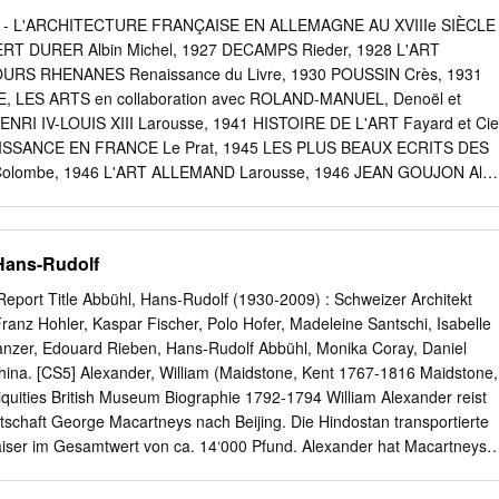
ca AAP Arts & Architecture Press della Facoltà di Architettura di
- L'ARCHITECTURE FRANÇAISE EN ALLEMAGNE AU XVIIIe SIÈCLE
y & Architecture Press ADF Aschehoug Dansk Forlag AAVP Action
 DURER Albin Michel, 1927 DECAMPS Rieder, 1928 L'ART
e AdH L’Âge d’Homme Paris AdK Akademie der Künste Ab Abrams AdS
RS RHENANES Renaissance du Livre, 1930 POUSSIN Crès, 1931
 AB Araris Books ADV Akad. Druck & Verlagsanstalt ABA Académie des
 LES ARTS en collaboration avec ROLAND-MANUEL, Denoël et
P Architectural Book Publishing AE Academy Editions Co. Af
ENRI IV-LOUIS XIII Larousse, 1941 HISTOIRE DE L'ART Fayard et Cie
AF Arkitektens or Arkitektur Forlag ACA Archives of Canadian Art Ag
ISSANCE EN FRANCE Le Prat, 1945 LES PLUS BEAUX ECRITS DES
ectors’ Club AG Art Gallery BIBLIOGRAPHY - 1 - 31/01/2006 A.GA
lombe, 1946 L'ART ALLEMAND Larousse, 1946 JEAN GOUJON Albi
reas Papadakis Publisher Agi Angeli APS The American Philosophical
TIERS DES CATHÉDRALES Picard, 1953 DE VENISE A ROME
neral Publications APuS Architectural Publication Soc.
r, Arthaud, 1954 SIENNE ET LA PEINTURE SIENNOISE Arthaud, 1955
er, Hermann et Dorothée, La Cité des Livres, 1930 Poésie et Vérité,
 Hans-Rudolf
 Tauride, Gallimard, 1942 Les Affinités élec^ves, Gallimard, 1954
 DES INSTITUTS FRANÇAIS EN ALLEMAGNE 5 PIERRE DU
4 Report Title Abbühl, Hans-Rudolf (1930-2009) : Schweizer Architekt
TURE FRANÇAISE EN ALLEMAGNE AU XVIIIe SIECLE 1 TEXTE
Franz Hohler, Kaspar Fischer, Polo Hofer, Madeleine Santschi, Isabelle
TAIRES DE FRANCE -PARIS 108, BOULEVARD S AI NT - G E RM AI
lanzer, Edouard Rieben, Hans-Rudolf Abbühl, Monika Coray, Daniel
PRODUCTION D'ADAPTATION CINÉMATOGRAPHIQUE,
na. [CS5] Alexander, William (Maidstone, Kent 1767-1816 Maidstone,
TRE RÉSERVÉS POUR TOUS PAYS CLICHÉS: GRAPHISCHE
tiquities British Museum Biographie 1792-1794 William Alexander reist
ISCHEEFABRIK HAUSSMANN • DARMSTADT IMPRIMÉ EN
tschaft George Macartneys nach Beijing. Die Hindostan transportierte
IE IFI-DRUCK, WERK- UND KUNSTDRUCK GMBH - )IAYENCE TABL
iser im Gesamtwert von ca. 14‘000 Pfund. Alexander hat Macartneys
TIE : LE MILIEU CHAPITRE I. LES COURS D'ALLEMAGNE Les cours
long in Chengde nicht persönlich beobachten können. Nach der
Le Rhin: Margraviats de Bade. - Duché de Wurtemberg. - Électorat
 Beijing, muss die britische Gesandtschaft Beijing verlassen. Die