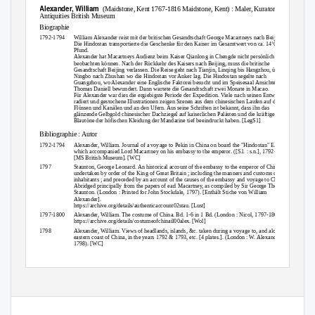
Alexander, William
(Maidstone, Kent 1767-1816 Maidstone, Kent) : Maler, Kurator
Antiquities British Museum
Biographie
1792-1794
William Alexander reist mit der britischen Gesandtschaft George Macartneys nach Beijing.
Die Hindostan transportierte die Geschenke für den Kaiser im Gesamtwert von ca. 14‘000
Pfund.
Alexander hat Macartneys Audienz beim Kaiser Qianlong in Chengde nicht persönlich
beobachten können. Nach der Rückkehr des Kaisers nach Beijing, muss die britische
Gesandtschaft Beijing verlassen. Die Reise geht nach Tianjin, Linqing bis Hangzhou, über
Ningbo nach Zhushan wo die Hindostan vor Anker lag. Die Hindostan segelte nach
Guangzhou, wo Alexander eine Englische Faktorei besucht und im Speisesaal Ansichten von
Thomas Daniell bewundert. Dann wartete die Gesandtschaft zwei Monate in Macao.
Für Alexander war dies die ergiebigste Periode der Expedition. Viele nach seinen Entwürfen
radiert und gestochene Illustrationen zeigen Szenen aus dem chinesischen Laufen auf den
Flüssen und Kanälen und an den Ufern. Aus seine Schriften ist bekannt, dass ihn das
glänzende Gelbgold chinesischer Dachziegel auf kaiserlichen Palästen und die kräftigen
Blautöne der höfischen Kleidung der Mandarine tief beeindruckt haben. [LegS1]
Bibliographie : Autor
1792-1794
Alexander, William.
Journal of a voyage to Pekin in China on board the "Hindostan" E.I.M.,
which accompanied Lord Macartney on his embassy to the emperor
. ([S.l. : s.n.], 1792-1794).
[MS British Museum]. [WC]
1797
Staunton, George Leonard.
An historical account of the embassy to the emperor of China,
undertaken by order of the King of Great Britain ; including the manners and customs of the
inhabitants ; and preceded by an account of the causes of the embassy and voyage to China
.
Abridged principally from the papers of earl Macartney, as compiled by Sir George Thomas
Staunton. (London : Printed for John Stockdale, 1797). [Enthält Stiche von William
Alexander].
https://archive.org/details/authenticaccount02stau. [Lust]
1797-1800
Alexander, William.
The costume of China
. Bd. 1-6 in 1 Bd. (London : Nicol, 1797-1800).
https://archive.org/details/costumeofchinail00alex. [Wol]
1798
Alexander, William.
Views of headlands, islands, &c. taken during a voyage to, and along the
eastern coast of China, in the years 1792 & 1793, etc
. [4 plates.]. (London : W. Alexander,
1798). [WC]