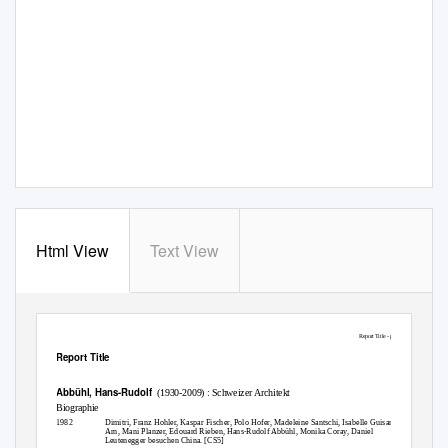
Html View
Text View
Report Title - p. 1 of 564
Report Title
Abbühl, Hans-Rudolf
(1930-2009) : Schweizer Architekt
Biographie
1982
Dimitri, Franz Hohler, Kaspar Fischer, Polo Hofer, Madeleine Santschi, Isabelle Guisan, Nell
Arn, Mani Planzer, Edouard Rieben, Hans-Rudolf Abbühl, Monika Coray, Daniel
Leutenegger besuchen China. [CS5]