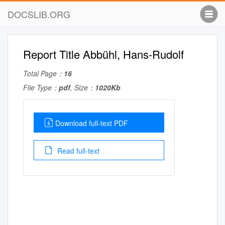
DOCSLIB.ORG
Report Title Abbühl, Hans-Rudolf
Total Page：
16
File Type：
pdf
, Size：
1020Kb
Download full-text PDF
Read full-text