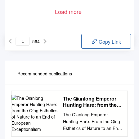
Load more
564
Copy Link
Recommended publications
The Qianlong Emperor
Hunting Hare: from the
Qing Esthetics of Nature
The Qianlong Emperor
to an End of European
Hunting Hare: From the Qing
Exceptionalism
Esthetics of Nature to an End
of European Exceptionalism