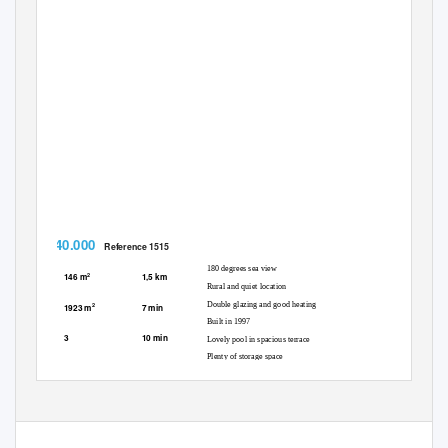
€ 440.000
Reference 1515
180 degrees sea view
2
146 m
1,5 km
Rural and quiet location
Double glazing and good heating
2
1923 m
7 min
Built in 1997
3
10 min
Lovely pool in spacious terrace
Plenty of storage space
3
walk
Energy certificate: E
1/2