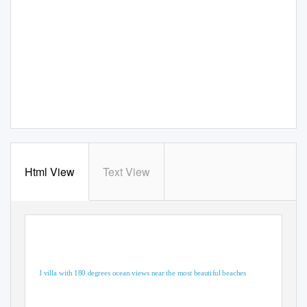
Html View
Text View
Rural villa with 180 degrees ocean views near the most beautiful beaches