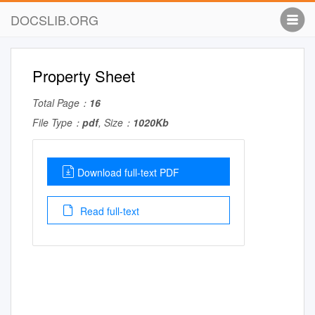
DOCSLIB.ORG
Property Sheet
Total Page：
16
File Type：
pdf
, Size：
1020Kb
Download full-text PDF
Read full-text