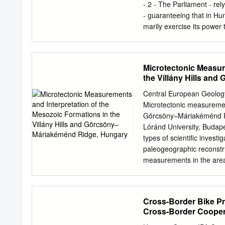
2013.02.15 KÖZMEGHALLG
- 2 - The Parliament - rel
2013.július 26. Almamell
- guaranteeing that in Hun
2013. szeptember 27 Alm
marily exercise its power 
free expression of the will
as well as to direct and sec
creating and expressing the
Microtectonic Measur
Hungary shall be constitue
the Villány Hills an
Fundamental Law to take p
Hungarian citizens living 
Central European Geology
community; in order to en
Microtectonic measurement
(4) and (6), and to Artic
Görcsöny–Máriakéménd Ri
following Act on the subst
Lóránd University, Budape
Interpretive provisions S
types of scientific invest
by the Act on the Registra
paleogeographic reconstruc
citizens without residence
measurements in the area
out. Several publications
Mecsek–Villány area (Cso
but in these the Villány 
Cross-Border Bike Pro
Mecsek Mountains. The goal
Cross-Border Cooper
phases and determine thei