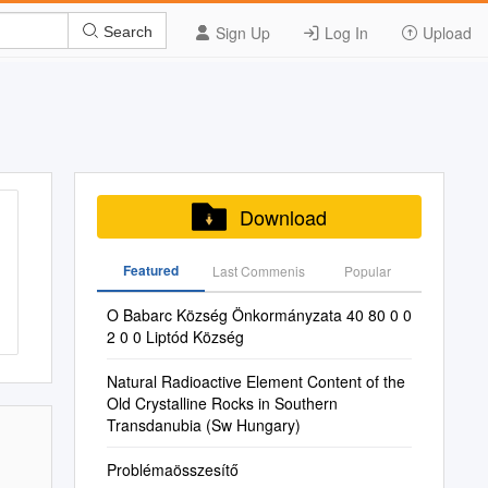
Sign Up
Log In
Upload
Search
Download
Featured
Last Commenis
Popular
O Babarc Község Önkormányzata 40 80 0 0
2 0 0 Liptód Község
Natural Radioactive Element Content of the
Old Crystalline Rocks in Southern
Transdanubia (Sw Hungary)
Problémaösszesítő