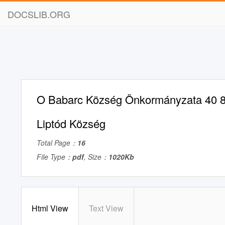
DOCSLIB.ORG
O Babarc Község Önkormányzata 40 80
Liptód Község
Total Page：
16
File Type：
pdf
, Size：
1020Kb
Html View
Text View