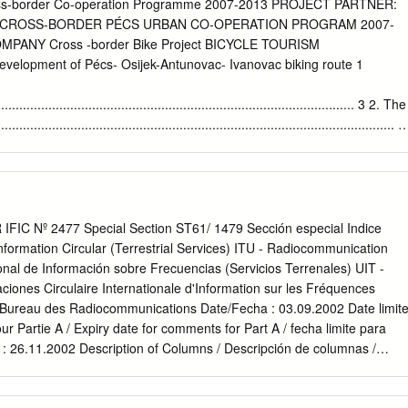
 events of structural deformation could be integrated into regional
oss-border Co-operation Programme 2007-2013 PROJECT PARTNER:
ectonic conditions of the area of interest were studied through
 CROSS-BORDER PÉCS URBAN CO-OPERATION PROGRAM 2007-
f structural elements of 12 investigated quarries within it. Calculated
ANY Cross -border Bike Project BICYCLE TOURISM
o analyzed. Seven quarries in the Villány Hills, five in the Görcsöny–
elopment of Pécs- Osijek-Antunovac- Ivanovac biking route 1
a of over 650 striae, 550 joints, various ductile deformation elements
s stylolites, were recorded. Integrating these structural elements into th
................................................................................................... 3 2. The
es was of significant importance. Introduction and geologic background
.................................................................................................... 4
....................................................................................................... 5 2.2.
on of the project in the International Bicycle Network ................... 8 3.
............................................................................................ 11 3.1. Bicyc
R IFIC Nº 2477 Special Section ST61/ 1479 Sección especial Indice
..................................................................................... 11 3.2.
nformation Circular (Terrestrial Services) ITU - Radiocommunication
.............................................................................................. 15
onal de Información sobre Frecuencias (Servicios Terrenales) UIT -
n the framework of the IPA projects .................................................
iones Circulaire Internationale d'Information sur les Fréquences
sm in Baranya and Pécs
- Bureau des Radiocommunications Date/Fecha : 03.09.2002 Date limit
........................................... 19 3.5.
r Partie A / Expiry date for comments for Part A / fecha limite para
 : 26.11.2002 Description of Columns / Descripción de columnas /
ntent Purpose of the notification Propósito de la notificación Objet de l
 frequency Frecuencia asignada Fréquence assignée 4a Name of the