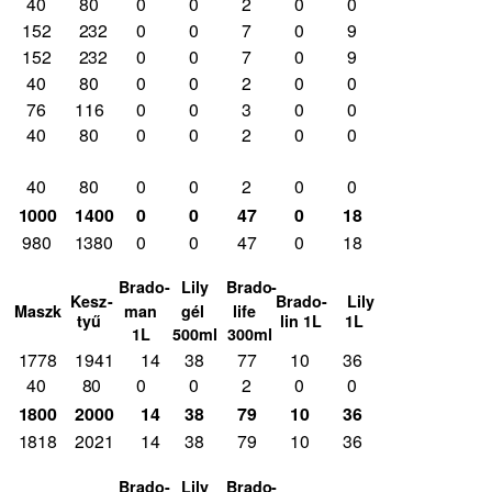
40
80
0
0
2
0
0
152 232
0
0
7
0
9
152 232
0
0
7
0
9
40
80
0
0
2
0
0
76
116
0
0
3
0
0
40
80
0
0
2
0
0
40
80
0
0
2
0
0
1000 1400
0
0
47
0
18
980 1380
0
0
47
0
18
Brado- Lily
Brado-
Kesz-
Brado- Lily
man
gél
life
Maszk
tyű
lin 1L
1L
1L 500ml
300ml
1778 1941
14
38
77
10
36
40 80
0
0
2
0
0
1800 2000
14
38
79
10
36
1818 2021
14
38
79
10
36
Brado- Lily
Brado-