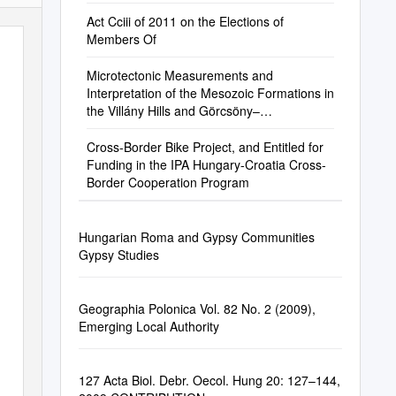
Act Cciii of 2011 on the Elections of
Members Of
Microtectonic Measurements and
Interpretation of the Mesozoic Formations in
the Villány Hills and Görcsöny–
Máriakéménd Ridge, Hungary
Cross-Border Bike Project, and Entitled for
Funding in the IPA Hungary-Croatia Cross-
Border Cooperation Program
Hungarian Roma and Gypsy Communities
Gypsy Studies
Geographia Polonica Vol. 82 No. 2 (2009),
Emerging Local Authority
127 Acta Biol. Debr. Oecol. Hung 20: 127–144,