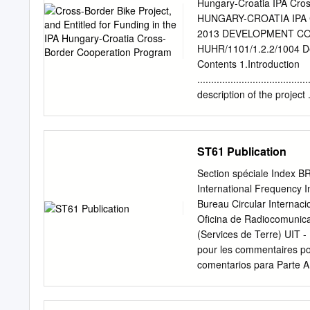
what degree the suggested
Hungary-Croatia IPA Cr
geologic processes. The t
HUNGARY-CROATIA IPA
description and analysis o
2013 DEVELOPMENT COMP
stress field data were als
HUHR/1101/1.2.2/1004 Dev
Máriakéménd area, the dat
Contents 1.Introduction
(folds, flexures) as well a
.......................................
regional geologic process
description of the project .........
The Tisza Unit (Fig.
2.1. Aims
.......................................
Expected results, the positi
ST61 Publication
Bicycle tourism
......................................
Section spéciale Index B
and tourism worldwide .............
International Frequency I
Bicycle tourism along the borders 
Bureau Circular Internaci
3.3. Cycling and tourism withi
Oficina de Radiocomunicac
17 3.4. Bicycle and touri
(Services de Terre) UIT 
.......................................
pour les commentaires pou
comentarios para Parte A
Description des colonnes I
notification 1a Assigned