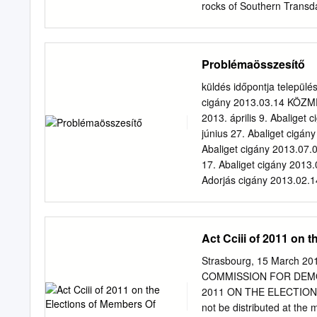
rocks of Southern Transd
granitoids in the world. 
Szalatnak village and Pec
Mountains show higher U 
Problémaösszesítő
accumulation is higher in
eastern granites are less 
küldés időpontja települé
resulted in significant 
cigány 2013.03.14 KÖZME
Study of natural radioact
2013. április 9. Abaliget 
performed by the Mecseki
június 27. Abaliget cigány
when uranium exploration
Abaliget cigány 2013.07.
sources, therefore, rocks
17. Abaliget cigány 2013.
The aim of this paper is t
Adorjás cigány 2013.02
gneisses and amphibolite
tévesen Baranyahídvég CK
the Szekszárd-Kaposvár-Ku
Adorjás cigány 2013.01.
Csokonyavisonta-Barcs li
2013. április 3. Adorjás 
Act Cciii of 2011 on 
szeptember 10. Adorjás c
KÖZMEGHALLGATÁS HIÁNYZ
Strasbourg, 15 March 20
Ág cigány 2013.04.30 201
COMMISSION FOR DEMO
2013.02.15 4 ÜLÉS ÉS K
2011 ON THE ELECTION
2013.05.10 2013. novembe
not be distributed at the