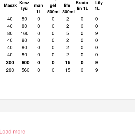
Kesz-
Brado- Lily
man
gél
life
Maszk
tyű
lin 1L
1L
1L 500ml
300ml
40
80
0
0
2
0
0
40
80
0
0
2
0
0
80
160
0
0
5
0
9
40
80
0
0
2
0
0
40
80
0
0
2
0
0
40
80
0
0
2
0
0
300 600
0
0
15
0
9
280 560
0
0
15
0
9
Load more