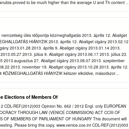
anubia proved to be much higher than the average U and Th content o
This value of rocks from areas west of Mecsek Mountains as well as near
s city is twice higher than the world average. Areas west of the Mecsek
and lower Th contents than areas east of these mountains. Uranium
 aplites and hydrothermal formations than in granites. The western and
and highly sensitive to leaching, respectively. The intensive U migration
s nemzetiség ülés időpontja közmeghallgatás 2013. április 12. Abaliget
U accumulation in young sediments in some places. INTRODUCTION
GHALLGATÁS HIÁNYZIK 2013. április 12. Abaliget cigány 2013.02.12
ive element (U /Ra1, Th, K) content of the rocks in Hungary was
cigány 2013.01.28 2013. április 9. Abaliget cigány 2013.01.14 2013.
 Ércbányászati Vállalat (Mecsek Ore Mining Company) until 1990,
 2013.05.27 2013. július 9. Abaliget cigány 2013.06.17 2013. július 23.
 was stopped in Hungary. Aim of the analyses was to research U
05 2013.augusztus 27. Abaliget cigány 2013.08.07 2013. szeptember
 supposed to contain perspective U accumulation were mainly studied.
08.22 2013. november 19. Abaliget cigány 2013.10.28 2013. április 12.
o elaborate many thousands radiological data of granitoid rocks,
.14 KÖZMEGHALLGATÁS HIÁNYZIK kétszer elküldve, másodszor
-like metamorphic rocks coming from Southern Transdanubia (south of
Ö néven 2013. április 4. Adorjás cigány 2013.02.14 2013. április 12.
tas line to the state boundary, and east of the Kutas-
10 kétszer elküldve, másodszor tévesen Baranyahídvég CKÖ néven
ne to the Danube).
cigány 2013.01.10 2013. július 23. Adorjás cigány 2013.06.28 2013.
the Elections of Members Of
igány 2013.08.05 2013. április 9. Ág cigány 2013.03.05
IK 2013. június 12. Ág cigány 2013.04.30 2013. szeptember 17.
12 CDL-REF(2012)003 Opinion No. 662 / 2012 Engl. only EUROPEAN
3. október 1. Ág cigány 2013.09.12 2013. április 9. Almamellék cigány
CRACY THROUGH LAW (VENICE COMMISSION) ACT CCIII OF
ÖZMEGHALLGATÁS HIÁNYZIK 2013. július 23. Almamellék cigány
S OF MEMBERS OF PARLIAMENT OF HUNGARY This document will
r 5. Almamellék cigány 2013.09.20 2013. április 9. Almamellék néme
 meeting. Please bring this copy. www.venice.coe.int CDL-REF(2012)003