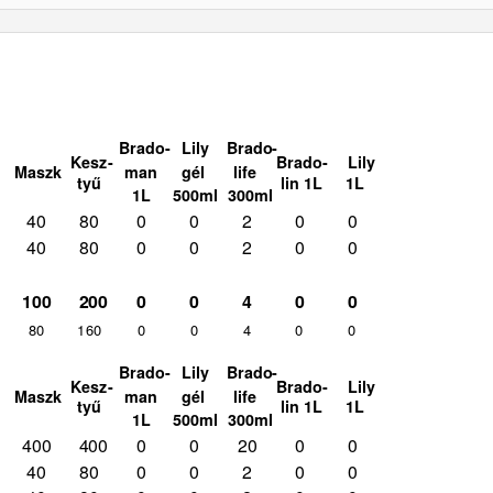
Brado- Lily
Brado-
Kesz-
Brado- Lily
man
gél
life
Maszk
tyű
lin 1L
1L
1L 500ml
300ml
40
80
0
0
2
0
0
40
80
0
0
2
0
0
100 200
0
0
4
0
0
80
160
0
0
4
0
0
Brado- Lily
Brado-
Kesz-
Brado- Lily
man
gél
life
Maszk
tyű
lin 1L
1L
1L 500ml
300ml
400 400
0
0
20
0
0
40
80
0
0
2
0
0