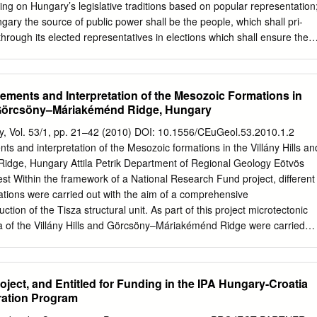
ATÁS HIÁNYZIK 2013.július 26. Almamellék német 2013.07.01
ying on Hungary’s legislative traditions based on popular representation
ék német 2013.05.14 2013.július 26. Almamellék német 2013.06.18
gary the source of public power shall be the people, which shall pri-
amellék német 2013.08.30 2013. november 15.
through its elected representatives in elections which shall ensure the
 of voters; - ensuring the right of voters to universal and equal suffrage
ret bal- lot; - considering that political parties shall contribute to
 will of the peo- ple; - recognising that the nationalities living in
ements and Interpretation of the Mesozoic Formations in
nt parts of the State and shall have the right ensured by the
d Görcsöny–Máriakéménd Ridge, Hungary
art in the work of Parliament; - guaranteeing furthermore that
beyond the borders of Hungary shall be a part of the political
, Vol. 53/1, pp. 21–42 (2010) DOI: 10.1556/CEuGeol.53.2010.1.2
force the Fundamental Law, pursuant to Article XXIII, Subsections (1),
s and interpretation of the Mesozoic formations in the Villány Hills an
le 2, Subsections (1) and (2) of the Fundamental Law, hereby passes the
dge, Hungary Attila Petrik Department of Regional Geology Eötvös
antive rules for the elections of Hungary’s Members of Parliament: 1.
st Within the framework of a National Research Fund project, different
ection 1 For the purposes of this Act: Residence: the residence defined
igations were carried out with the aim of a comprehensive
tion of the Personal Data and Resi- dence of Citizens; in the case of
tion of the Tisza structural unit. As part of this project microtectonic
, their current addresses.
 of the Villány Hills and Görcsöny–Máriakéménd Ridge were carried
 have already appeared concerning the structural development of the
ntos and Bergerat 1988, 1993; Benkovics 1997; Csontos et al. 2002),
Hills and their surroundings played a secondary role compared to the
ject, and Entitled for Funding in the IPA Hungary-Croatia
 of the present study was to establish the limits of the structural
ation Program
r relative and absolute ages. An important issue has been to clarify to