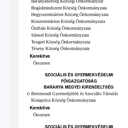
Baranyahídvég Községi Önkormányzat
Bogádmindszent Község Önkormányzata
Hegyszentmárton Község Önkormányzata
Kisszentmárton Község Önkormányzata
Ózdfalu Község Önkormányzata
Sámod Község Önkormányzata
Tengeri Község Önkormányzata
Téseny Község Önkormányzata
Kerekítve
Összesen
SZOCIÁLIS ÉS GYERMEKVÉDELMI
FŐIGAZGATÓSÁG
BARANYA MEGYEI KIRENDELTSÉG
Beremendi Gyermekjóléti és Szociális Társulás
O
Kistapolca Község Önkormányzata
Kerekítve
Összesen
SZOCIÁLIS ÉS GYERMEKVÉDELMI