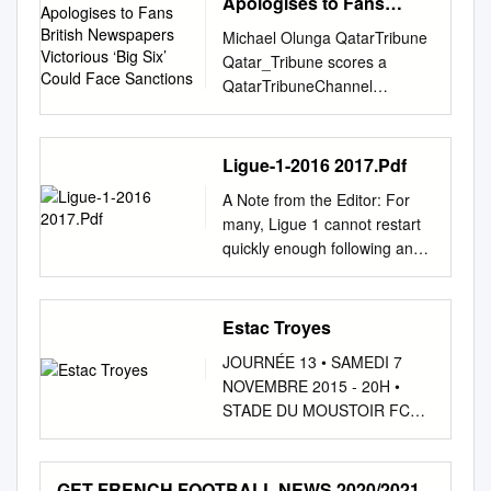
Apologises to Fans
Kastendeuch éclaboussaient
mort requis contre à l'intérieur
those four sides, while Lille
British Newspapers
Saint-Symphorien de leur VS
de son véhicule «El Boucher»
Michael Olunga QatarTribune
Victorious ‘Big Six’
and Lyon have been relatively
talent. Depuis, l’eau a coulé
P. 5 P. 5 JORDANIE Un demi-
Qatar_Tribune scores a
Could Face Sanctions
quiet as they try to consolidate
sous les ponts. Mais Farid
frère du roi accusé d'avoir
QatarTribuneChannel
under new managers,
Boulaya, Fabien Centonze,
comploté contre le royaumeP.
qatar_tribune hat-trick to star
Monaco and Paris Saint-
Pape Matar Sarr et consorts
6 LUNDI 05 AVRIL 2021 - 22
in Al Duhail’s thrilling win in
Germain have been eager
semblent avoir repris avec
CHAÂBANE 1442 - N° 8021 -
AFC Champions THURSDAY,
Ligue-1-2016 2017.Pdf
participants in the mercato,
brio le flambeau du beau jeu
PRIX ALGÉRIE : 30 DA - ISSN
APRIL 22, 2021 League PAGE
buying well in a way that
de leurs SAM. 20 MARS -
A Note from the Editor: For
1111-2166 Le Quotidien
14 Atletico Madrid, AC and
addresses the two sides’
13H00* prédécesseurs. FC
many, Ligue 1 cannot restart
d'Oran 02 Lundi 05 avril 2021
Inter Milan depart as Super
needs. Nice and Rennes have
METZ VS STADE RENNAIS
quickly enough following an
E VENEMENT L’ANGEM
League collapses A man
also done some canny
MATCH À HUIS CLOS Dans le
almost perfect, but
réfléchit Circonscription
walks past a grafiti entitled
business in the offseason, to
premier quart du classement,
fundamentally cruel EURO
électorale de la communauté
“The failed coup” (Il Golpe
say nothing of Marseille’s
une première à ce stade de la
2016 for France on home soil.
Estac Troyes
nationale à l’étranger Le
Fallito) by Italian artist Laika,
flood of arrivals, but the
compétition depuis la saison
The pain suffered on that
décret exécutif publié au JO à
showing Juven- Fans carry
discussions about pro-
JOURNÉE 13 • SAMEDI 7
1997 – 1998, la formation
night in Paris by Didier
augmenter e décret exécutif n
posters reacting to the
spective title favorites in
NOVEMBRE 2015 - 20H •
*DATE ET HORAIRE
Deschamps’s men and an
21-131, re Llatif à
collapse of the planned
France have to start and end
STADE DU MOUSTOIR FC
DÉFINITIFS mosellane n’a
entire nation remains all the
l’organisation de la cir- les
creation of a European Super
with the capital side. Even as
LORIENT - ESTAC TROYES
pas réduit la voilure, alors que
more heartrending because of
montants conscription
League, as they surround a
rumors swirl around the
MATCH CAPITAL AU
la fin de saison se rapproche
the newfound professionalism
électorale de la com- munauté
television crew outside the
potential departure of Kylian
MOUSTOIR Actuellement
petit à petit. Au contraire, sa
GET FRENCH FOOTBALL NEWS 2020/2021
that Les Bleus conducted