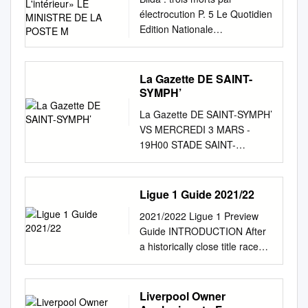
L'intérieur» LE MINISTRE
électrocution P. 5 Le Quotidien
DE LA POSTE M
Edition Nationale
d'Information D'ORAN A
L'APPEL DU CNAPESTE
Grève à l'Education les 12 et
La Gazette DE SAINT-
13 avril Lire l'article de M.
SYMPH’
Aziza page 3 MOUVEMENT
La Gazette DE SAINT-SYMPH’
DE «REDRESSEMENT» AU
VS MERCREDI 3 MARS -
PT Louisa Hanoune : «La
19H00 STADE SAINT-
balle est dans le camp du
SYMPHORIEN Édito
ministère de l'Intérieur» LE
Irrésistibles ! Prochain match
MINISTRE DE LA POSTE M.
Un bond dans le passé.
Ligue 1 Guide 2021/22
Aziza Lire l'article de page 4
Cinquièmes de Ligue 1 après
ET DES
2021/2022 Ligue 1 Preview
vingt-sept journées disputées,
TÉLÉCOMMUNICATIONS «Le
Guide INTRODUCTION After
à Saint-Symphorien ! les
problème des liquidités
a historically close title race
Grenats ont réveillé les doux
définitivement réglé» Lire
that saw four teams in the
souvenirs de la fin des années
l'article de El-Houari Dilmi
running Ligue 1 is back with
1990, lorsque Robert Pirès,
page 5 TIPASA ALGER 10 ans
no small amount of fanfare
Liverpool Owner
Bruno Rodriguez ou Sylvain
Un policier de prison retrouvé
following a busy summer. Of