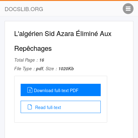
DOCSLIB.ORG
L'algérien Sid Azara Éliminé Aux
Repêchages
Total Page：
16
File Type：
pdf
, Size：
1020Kb
Download full-text PDF
Read full-text