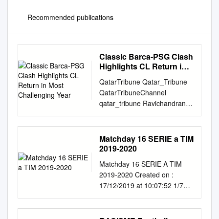
Recommended publications
Classic Barca-PSG Clash
Highlights CL Return in
Most Challenging Year
QatarTribune Qatar_Tribune
QatarTribuneChannel
qatar_tribune Ravichandran
Ashwin sets Chennai alight as
England stare at defeat PAGE
14 TUESDAY, FEBRUARY 16,
Matchday 16 SERIE a TIM
2021 FIFA SecretARY-
2019-2020
GENerAL, DeputY SecretARY-
Matchday 16 SERIE A TIM
GENerAL Visit Al BAYT, LusAil
2019-2020 Created on :
STADiuMS Nasser Al Khater,
17/12/2019 at 10:07:52 1/7
CEO of FIFA World Cup Qatar
SERIE A TIM 2019-2020
2022, welcomed Fatma
Summary of the Day
Samoura, FIFA Secretary-
Summary of the day TEAMS