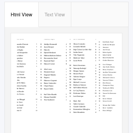
Html View
Text View
PARIS SG
LYON
MARSEILLE
MONACO
G
Benjamin Lecomte
7
Anthony Lopes
G
7
Keylor Navas
G
Steve Mandanda
9
G
2
D
Fodé Ballo-Touré
7
D
Álvaro Gonzalez
8
D
5
Alessandro Florenzi
D
Jitédéja Diomandé
2
D
Guillermo Maripán
3
D
Leonardo Balerdi
5
D
5
Mitchel Bakker
D
Jason Denayer
7
D
Jemerson
3
D
Duje Ćaleta-Car Ohé Ohé
8
D
5
Colin Dagba
D
Marcelo
7
D
Axel Disasi
7
D
Jordan Amavi
8
D
Ruben Aguilar
7
D
5
Presnel Kimpembe
D
Djamel Benlamri
6
D
Yūto Nagatomo
6
D
Djibril Sidibé
7
D
5
Thilo Kehrer
D
Mabitecédurkom Dubois
8
D
Benoît Badiashile
7
D
Henhivair Sakai
8
D
5
Marquinhos
D
Personneuleu Koné
1
D
Giulian Biancone
2
D
Lucas Perrin
1
D
5
Juan Bernat
D
Raymond Bard
6
D
5
Layvin Kurzawa
D
Maxwel Cornet
8
M
Cesc Fàbregas
3
M
Kevin Strootman
2
D
5
Abdou Diallo
M
Jean-Eudes Aholou
2
M
Nemanja Radonjić
3
John Lucas
M
2
M
Henry Onyekuru
4
M
Morgan Sanson
6
Untirde Gueye
M
3
Houssem Aouar
M
7
M
Aurélien Tchouaméni
3
M
Strasset Payet
8
Marco
V
e
rratti
M
4
Dugrand Mendes
M
2
M
Gelson Martins
8
M
V
a
lentin Rongier
3
Leandro Paredes
M
3
M
Aleksandr Golovin
7
M
Paqueta
5
M
Pape Gueye
2
M
Y
o
ussouf Fofana
3
Rafinha
M
3
Maxence Caqueret
M
3
M
Michaël
Cuisance
4
M
Eliot Matazo
1
Ángel Di María
M
10
Bruno Guimarães
M
3
M
Boubacar Kamara
3
M
Champouin Diop
5
Arreteton Sarabia
M
3
M
Chapo Depay
10
M
Saîf-Eddine Khaoui
2
M
Viaducq de Millot
1
Ander Herrera
M
3
M
Rayan Cherki
4
M
Le Coq Thauvin
9
M
Florentino Luís
1
Julian Draxler
M
3
M
Professeur Rahou
10
M
Y
o
ussef Aït Bennasser
1
M
Danilo Pereira
2
A
Karl Toko-Ekambi
6
M
Pelé
10
A
Luis Henrique
4
A
Moussa Dembélé
9
M
Kevin
V
o
lland
7
10
A
Kylian Mbappé
A
Tino Kadewere
2
A
Hautt Aké
2
M
Stevan Jovetić
5
1
A
Moïse Kean
A
V
a
lère Germain
2
A
4
Mauro Icardi
A
Wissam Ben
Y
e
dder
10
A
Claude Chabrolle
1
A
2
Dernié Jesé
A
Herrr Geubbels
2
A
Konstantínos Mítroglou
1
A
Pietro Pellegri
2
A
10
Neymar Jr
A
Darío Benedetto
4