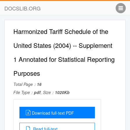
DOCSLIB.ORG
Harmonized Tariff Schedule of the
United States (2004) -- Supplement
1 Annotated for Statistical Reporting
Purposes
Total Page：
16
File Type：
pdf
, Size：
1020Kb
Download full-text PDF
Read full-text