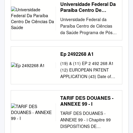
Universidade Federal Da
Paraíba Centro De
Ciências Da Saúde
Universidade Federal da
Paraíba Centro de Ciências
da Saúde Programa de Pós-
Graduação em Produtos
Naturais e Sintéticos Bioativos
Wylly Araújo de Oliveira
Ep 2492268 A1
Atividade do óleo essencial de
(19) & (11) EP 2 492 268 A1
Cymbopogon winterianus
(12) EUROPEAN PATENT
Jowitt ex Bor contra Candida
APPLICATION (43) Date of
albicans , Aspergillus flavus e
publication: (51) Int Cl.:
Aspergillus fumigatus João
29.08.2012 Bulletin 2012/35
Pessoa-PB 2011 Wylly Araújo
C07D 407/10 (2006.01) A61K
TARIF DES DOUANES -
de Oliveira Atividade do óleo
31/405 (2006.01) (21)
ANNEXE 99 - I
essencial de Cymbopogon
Application number:
winterianus Jowitt ex Bor
TARIF DES DOUANES -
12168896.4 (22) Date of filing:
contra Candida albicans ,
ANNEXE 99 - i Chapitre 99
20.07.2007 (84) Designated
Aspergillus flavus e
DISPOSITIONS DE
Contracting States: • Wynne,
Aspergillus fumigatus Tese de
CLASSIFICATION SPÉCIALE