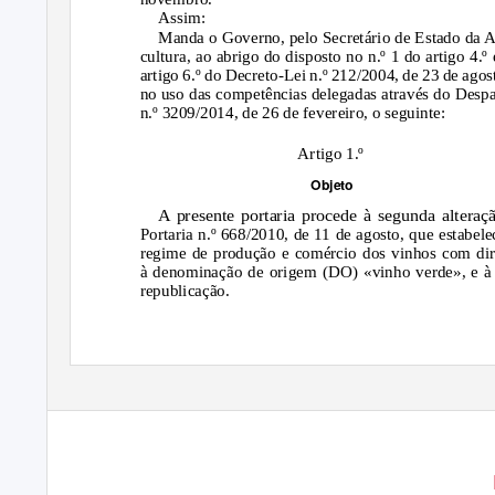
Assim:
Manda o Governo, pelo Secretário de Estado da A
cultura, ao abrigo do disposto no n.º 1 do artigo 4.º
artigo 6.º do Decreto-Lei n.º 212/2004, de 23 de agos
no uso das competências delegadas através do Desp
n.º 3209/2014, de 26 de fevereiro, o seguinte:
Artigo 1.º
Objeto
A presente portaria procede à segunda alteraç
Portaria n.º 668/2010, de 11 de agosto, que estabele
regime de produção e comércio dos vinhos com dir
à denominação de origem (DO) «vinho verde», e à
republicação.