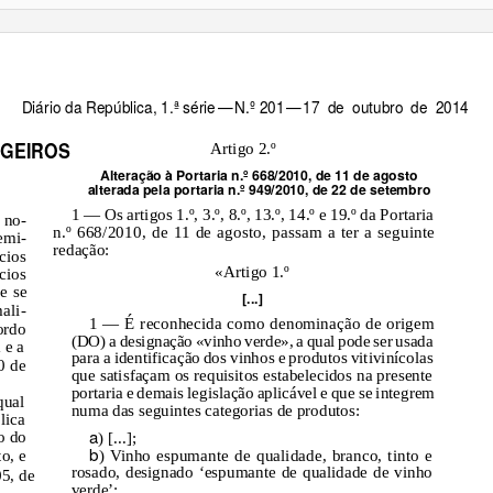
Diário da República, 1.ª séri
e
—
N
.º 20
1
—
1
7
de outubro de 2014
NGEIROS
Artigo 2.º
Alteração à Portaria n.º 668/2010, de 11 de agosto
alterada pela portaria n.º 949/2010, de 22 de setembro
1 — Os artigos 1.º, 3.º, 8.º, 13.º, 14.º e 19.º da Portaria
 no-
n.º 668/2010, de 11 de agosto, passam a ter a seguinte
emi-
redação:
cios
«Artigo 1.º
cios
e se
[...]
ali-
1 — É reconhecida como denominação de origem
ordo
(DO) a designação «vinho verde», a qual pode ser usada
 e a
para a identificação dos vinhos e produtos vitivinícolas
0 de
que satisfaçam os requisitos estabelecidos na presente
portaria e demais legislação aplicável e que se integrem
qual
numa das seguintes categorias de produtos:
lica
a
o do
) [...];
b
o, e
) Vinho espumante de qualidade, branco, tinto e
rosado, designado ‘espumante de qualidade de vinho
05, de
verde’;