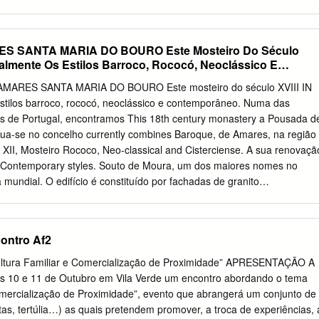
 5400-261 CHAVES Valpaços Vila Pouca de Aguiar Alijó Murça Sabros
e Stª Marta de Penaguião Maria Cristina Fonseca Sousa Rua Miguel
4 Vila Real 259302270
usp.maraodouronorte@arsnorte.min-saude.pt
 SANTA MARIA DO BOURO Este Mosteiro Do Século
eso da Régua Armamar Lamego Moimenta da Beira Penedono Rua do
ualmente Os Estilos Barroco, Rococó, Neoclássico E
l Maria Filomena Moreira Neves Viegas 254609210
in-saude.pt
São João da Pesqueira 5100-178 Lamego Sernancelhe
MARES SANTA MARIA DO BOURO Este mosteiro do século XVIII IN
de Basto Fafe ACES Terras de Basto/ Guimarães Cabeceiras Basto
stilos barroco, rococó, neoclássico e contemporâneo. Numa das
s Guimarães - Urgezes - Maria Fátima Magalhães Dourado 253515124
s de Portugal, encontramos This 18th century monastery a Pousada d
n-saude.pt
/ Vizela 4810-503 Guimarães Guimarães Vizela Praceta do
tua-se no concelho currently combines Baroque, de Amares, na região
ACES Braga Braga João Manuel Barros Figueiredo da Cruz 4710 - 453
o XII, Mosteiro Rococo, Neo-classical and Cisterciense. A sua renovaçã
aga@arsnorte.min-saude.pt
Amares Póvoa Lanhoso Rua Dr. Domingo
o Contemporary styles. Souto de Moura, um dos maiores nomes no
ês/Cabreira José Manuel Carvalho Araújo 253310863
mundial. O edifício é constituído por fachadas de granito
rte.min-saude.pt
Terras de Bouro 4730-702 Vila Verde Vieira do Minh
) e foi remodelado respeitando o antigo traço, sempre assente nas
de Ninães, 19 ACES Barcelos/Esposende António Arístides de Freitas e
orto. Estão presentes estátuas de figuras históricas entre elas S.
vado3@arsnorte.min-saude.pt
Esposende 4755-069 Barcelinhos Rua
sunção e cinco reis do tempo da fundação da nacionalidade. Possui
ontro Af2
S Vila Nova de Famalicão V.
a Sacristia forrada a azulejos do século XVIII. Das janelas, avistam-se
que fazem lembrar tempos idos. In one of Portugal’s most admired
ltura Familiar e Comercialização de Proximidade” APRESENTAÇÃO A
he Pousada de Santa Maria do Bouro. Located in the council of Amares,
s 10 e 11 de Outubro em Vila Verde um encontro abordando o tema
as a Cistercian Monastery in the 12th century. The remodeling project
Comercialização de Proximidade”, evento que abrangerá um conjunto de
o Souto de Moura, one of the most relevant names in world
sitas, tertúlia…) as quais pretendem promover, a troca de experiências, 