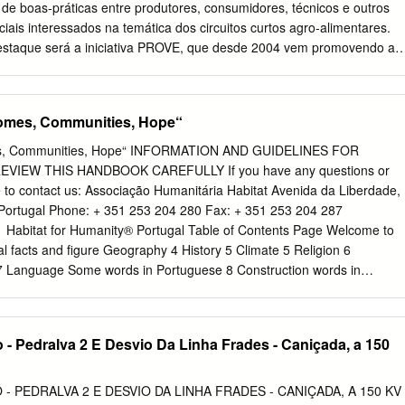
ilding is made of granite façades (the characteristic style of the region)
 de boas-práticas entre produtores, consumidores, técnicos e outros
ing the old traces, yet complying with the requirements of the highest
ais interessados na temática dos circuitos curtos agro-alimentares.
ts can see statues of historical characters, including Saint Bernardo,
staque será a iniciativa PROVE, que desde 2004 vem promovendo a
ve kings from the time of the foundation of the Portuguese nation.
uenos produtores agrícolas e os consumidores, por forma a quebrar
os vários circuitos de distribuição dominantes, contando actualmente
senvolvimento local que cooperam entre si para a dinamização desta
Homes, Communities, Hope“
ização de proximidade em Portugal, as quais aproveitarão este evento
 informal no seu IV Encontro Nacional. Este encontro realiza-se no
mes, Communities, Hope“ INFORMATION AND GUIDELINES FOR
onstituído pelos concelhos de Amares, Barcelos, Braga, Póvoa de
IEW THIS HANDBOOK CAREFULLY If you have any questions or
o e Vila Verde, no qual a metodologia PROVE vem sendo implementad
e to contact us: Associação Humanitária Habitat Avenida da Liberdade,
O evento decorrerá durante a maior feira anual agrícola desta região
Portugal Phone: + 351 253 204 280 Fax: + 351 253 204 287
olheitas” em Vila Verde, local de encontro entre agricultores e públic
 Habitat for Humanity® Portugal Table of Contents Page Welcome to
vem as potencialidades agrícolas, a gastronomia, o turismo rural e as
al facts and figure Geography 4 History 5 Climate 5 Religion 6
 As diversas actividades previstas neste evento irão decorrer conform
d 7 Language Some words in Portuguese 8 Construction words in
ecinto desta feira, em algumas explorações agrícolas do território e n
mation\Logistics Entry formalities 13 Airports 13 Electricity 14 Currenc
englobam um colóquio, visitas técnicas temáticas, tertúlias e um
14 Health 14 Transportation 15 Services 16 Communications 17
is.
tat for Humanity Portugal 20 Housing 20 Habitat for Humanity Family
 - Pedralva 2 E Desvio Da Linha Frades - Caniçada, a 150
itat for Humanity Braga History 24 Photography’s Before and After 25
ugal in the Future 26 Global Village Program in Habitat for Humanity
 27 Orientation 27 Sightseeing recommendations 28 Accommodations
 - PEDRALVA 2 E DESVIO DA LINHA FRADES - CANIÇADA, A 150 KV