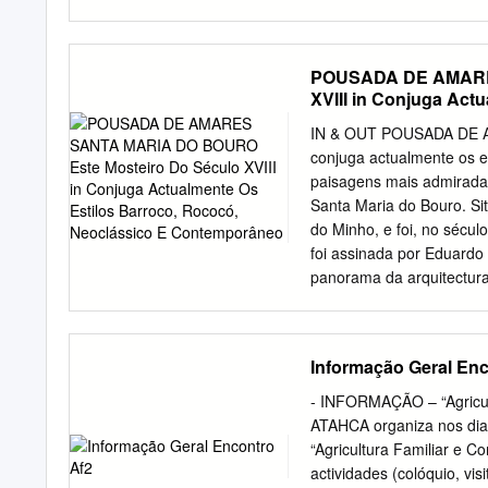
saude.pt
Ribeira de Pena
ACES Marão e Douro Nort
Torga nº. 12 F - 5000-52
POUSADA DE AMARES
Vila Real Mesão Frio P
XVIII in Conjuga Act
Fafel, 41 ACES Douro Su
Contemporâneo
usp.dourosul@arsnorte.m
IN & OUT POUSADA DE A
Tabuaço Tarouca Mondim 
conjuga actualmente os e
Rua Francisco Fernande
paisagens mais admirada
usp.altoave@arsnorte.mi
Santa Maria do Bouro. Si
Vilar - s/nº São Victor 
do Minho, e foi, no sécul
Braga 253208260
usp.br
foi assinada por Eduard
Oliveira Lopes ACES Ger
panorama da arquitectura 
usp.gerescabreira@arsno
(característico da região
Vila Verde Barcelos Rua 
exigências do melhor conf
Sousa 253802720
usp.ca
Bernardo, a Virgem da As
Informação Geral Enc
do Pavilhão - Delães ACE
uma Igreja Primitiva e um
os encantadores jardins 
- INFORMAÇÃO – “Agricu
landscapes we will find t
ATAHCA organiza nos dia
in the Minho region, it w
“Agricultura Familiar e 
was undertaken by Eduard
actividades (colóquio, vi