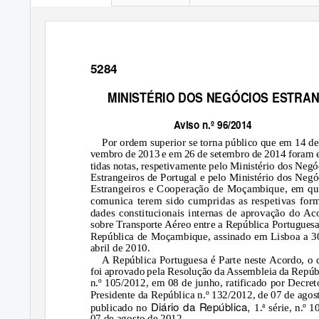
5284
MINISTÉRIO DOS NEGÓCIOS ESTRA
Aviso n.º 96/2014
Por ordem superior se torna público que em 14 de
vembro de 2013 e em 26 de setembro de 2014 foram 
tidas notas, respetivamente pelo Ministério dos Negó
Estrangeiros de Portugal e pelo Ministério dos Negó
Estrangeiros e Cooperação de Moçambique, em qu
comunica terem sido cumpridas as respetivas form
dades constitucionais internas de aprovação do Ac
sobre Transporte Aéreo entre a República Portuguesa
República de Moçambique, assinado em Lisboa a 3
abril de 2010.
A República Portuguesa é Parte neste Acordo, o 
foi aprovado pela Resolução da Assembleia da Repúb
n.º 105/2012, em 08 de junho, ratificado por Decret
Presidente da República n.º 132/2012, de 07 de agost
Diário da República,
publicado no
1.ª série, n.º 1
07 de agosto de 2012.