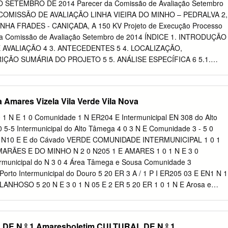
 packing tips 29 Money exchange, ATM and credit cards 29 Health
ETEMBRO DE 2014 Parecer da Comissão de Avaliação Setembro
id and safety procedures 30 Emergency Management plan 35
 COMISSÃO DE AVALIAÇÃO LINHA VIEIRA DO MINHO – PEDRALVA 2,
 for Humanity® Portugal Welcome to Habitat for Humanity Portugal If
INHA FRADES - CANIÇADA, A 150 KV Projeto de Execução Processo
dbook it means that you are an exceptional person; you have decided t
 da Comissão de Avaliação Setembro de 2014 ÍNDICE 1. INTRODUÇÃO
here you will be able to help a family in need and that is amazing. We
 AVALIAÇÃO 4 3. ANTECEDENTES 5 4. LOCALIZAÇÃO,
r country and to thank you for coming to help us improving the living
IÇÃO SUMÁRIA DO PROJETO 5 5. ANÁLISE ESPECÍFICA 6 5.1.
gal.
GIA E SISMICIDADE 7 5.2. SOCIOECONOMIA 11 5.3. ECOLOGIA
DO TERRITÓRIO E USO DO SOLO 20 5.5. AMBIENTE SONORO 27
PATRIMÓNIO CULTURAL 35 5.8. QUALIDADE DO AR 39 3 5.9.
a Amares Vizela Vila Verde Vila Nova
 6. CONSULTA PÚBLICA 42 7. CONCLUSÃO 44 8.
MENTOS A APRESENTAR, MEDIDAS DE MINIMIZAÇÃO E
0 1 N E 1 0 Comunidade 1 N ER204 E Intermunicipal EN 308 do Alto
RIZAÇÃO 47 8.1. CONDICIONANTES 47 8.2. ELEMENTOS A
5-5 Intermunicipal do Alto Tâmega 4 0 3 N E Comunidade 3 - 5 0
DIDAS DE MINIMIZAÇÃO 51 FASE PRÉVIA À OBRA 51 FASE DE
A R N10 E E do Cávado VERDE COMUNIDADE INTERMUNICIPAL 1 0 1
 FASE FINAL DA EXECUÇÃO DAS OBRAS 58 FASE DE EXPLORAÇÃO
MARÃES E DO MINHO N 2 0 N205 1 E AMARES 1 0 1 N E 3 0
ÃO 59 8.4. PROGRAMAS DE MONITORIZAÇÃO 59 ANEXOS ANEXO 1
rmunicipal do N 3 0 4 Área Tâmega e Sousa Comunidade 3
ÃO DO PROJETO (Fonte: EIA) ANEXO 2 - ÍNDICE DE AVALIAÇÃO
 Porto Intermunicipal do Douro 5 20 ER 3 A / 1 P I ER205 03 E EN1 N 1
ES AMBIENTAIS ANEXO 3 – PARECER RECEBIDO DAS ENTIDADES
LANHOSO 5 20 N E 3 0 1 N 05 E 2 ER 5 20 ER 1 0 1 N E Arosa e
 LINHA VIEIRA DO MINHO – PEDRALVA 2, A 400 kV E DESVIO DA
 BRAGA Castelões IP PERFIL DUPLO IC PERFIL DUPLO EN ER ER -
, A 150 KV Projeto de Execução Processo de AIA nº 2725 Parecer
 P1 EN10 /A EN - DESCLASSIFICADA 3 3 3 EN10 IC14/A11 VIM Souto
o Setembro de 2014 1.
alvador 6 I 0 P 3 1 N e Gondomar E Briteiros São / A 3 Salvador e
E N º 1 Amaresboletim CULTURAL DE N º 1