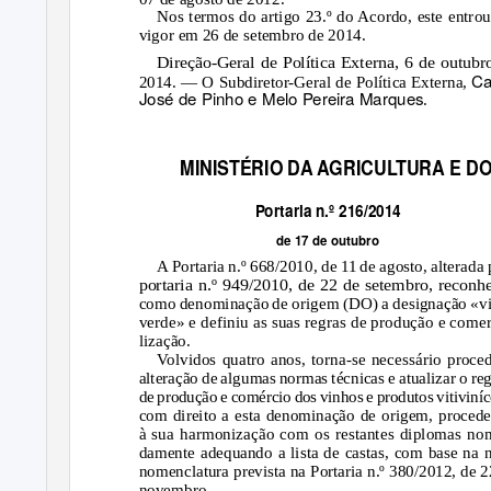
Nos termos do artigo 23.º do Acordo, este entro
vigor em 26 de setembro de 2014.
Direção-Geral de Política Externa, 6 de outubr
Ca
2014. — O Subdiretor-Geral de Política Externa,
José de Pinho e Melo Pereira Marques
.
MINISTÉRIO DA AGRICULTURA E D
Portaria n.º 216/2014
de 17 de outubro
A Portaria n.º 668/2010, de 11 de agosto, alterada 
portaria n.º 949/2010, de 22 de setembro, reconh
como denominação de origem (DO) a designação «v
verde» e definiu as suas regras de produção e comer
lização.
V
o
lvidos quatro anos, torna-se necessário proce
alteração de algumas normas técnicas e atualizar o re
de produção e comércio dos vinhos e produtos vitiviníc
com direito a esta denominação de origem, proced
à sua harmonização com os restantes diplomas no
damente adequando a lista de castas, com base na 
nomenclatura prevista na Portaria n.º 380/2012, de 2
novembro.