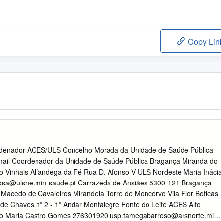
Copy Lin
denador ACES/ULS Concelho Morada da Unidade de Saúde Pública
mail Coordenador da Unidade de Saúde Pública Bragança Miranda do
 Vinhais Alfandega da Fé Rua D. Afonso V ULS Nordeste Maria Ináci
rosa@ulsne.min-saude.pt
Carrazeda de Ansiães 5300-121 Bragança
 Macedo de Cavaleiros Mirandela Torre de Moncorvo Vila Flor Boticas
e Chaves nº 2 - 1º Andar Montalegre Fonte do Leite ACES Alto
io Maria Castro Gomes 276301920
usp.tamegabarroso@arsnorte.min-