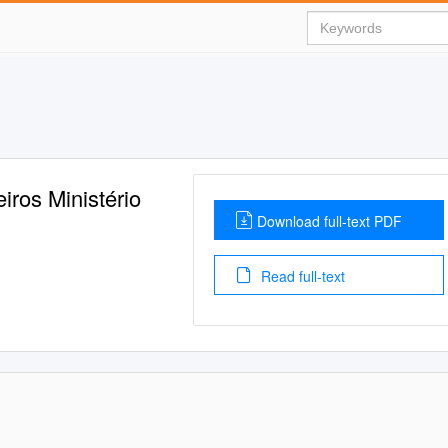
iros Ministério
Download full-text PDF
Read full-text