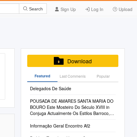
Sign Up
Log In
Upload
Search
Download
Featured
Last Commenis
Popular
Delegados De Saúde
POUSADA DE AMARES SANTA MARIA DO
BOURO Este Mosteiro Do Século XVIII in
Conjuga Actualmente Os Estilos Barroco,
Rococó, Neoclássico E Contemporâneo
Informação Geral Encontro Af2