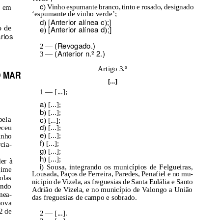
c
) Vinho espumante branco, tinto e rosado, designado
u em
‘espumante de vinho verde’;
d
[Anterior alínea c
;]
)
)
o de
e
[Anterior alínea d
;]
)
)
rlos
(Revogado.)
2 —
(Anterior n.º 2.)
3 —
Artigo 3.º
O MAR
[...]
1 — [...];
a
) [...];
b
) [...];
c
pela
) [...];
d
eceu
) [...];
e
) [...];
inho
f
) [...];
cia-
g
) [...];
h
) [...];
der à
i
) Sousa, integrando os municípios de Felgueiras,
gime
Lousada, Paços de Ferreira, Paredes, Penafiel e no mu-
olas
nicípio de Vizela, as freguesias de Santa Eulália e Santo
endo
Adrião de Vizela, e no município de
V
a
longo a União
mea-
das freguesias de campo e sobrado.
nova
2 de
2 — [...].