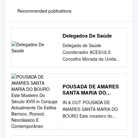
Recommended publications
Delegados De Saúde
Delegado de Saúde
Coordenador ACES/ULS
Concelho Morada da Unidade
de Saúde Pública Telefone
Endereço de e-mail
Coordenador da Unidade de
Saúde Pública Bragança
POUSADA DE AMARES
SANTA MARIA DO
Miranda do Douro Mogadouro
BOURO Este Mosteiro
Vimioso Vinhais Alfandega da
IN & OUT POUSADA DE
Do Século XVIII in
Fé Rua D. Afonso V ULS
AMARES SANTA MARIA DO
Conjuga Actualmente Os
Nordeste Maria Inácia Rosa
BOURO Este mosteiro do
Estilos Barroco, Rococó,
273302432
século XVIII IN conjuga
Neoclássico E
inacia.rosa@ulsne.min-
Contemporâneo
actualmente os estilos
saude.pt
Carrazeda de
barroco, rococó, neoclássico