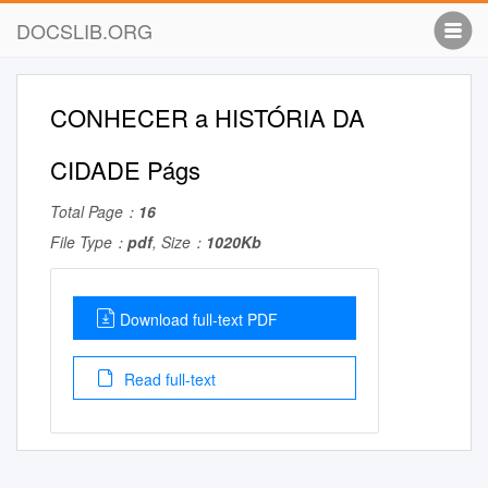
DOCSLIB.ORG
CONHECER a HISTÓRIA DA
CIDADE Págs
Total Page：
16
File Type：
pdf
, Size：
1020Kb
Download full-text PDF
Read full-text