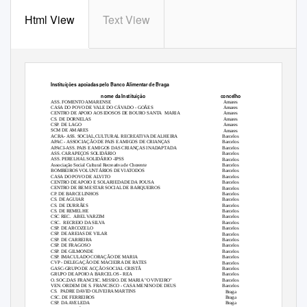
Html View
Text View
Instituições apoiadas pelo Banco Alimentar de Braga
nome da Instituição
concelho
ASS. FOMENTO AMARENSE
Amares
CASA DO POVO DE VALE DO CÁVADO - GOÃES
Amares
CENTRO DE APOIO AOS IDOSOS DE BOURO SANTA
MARIA
Amares
CS. DE DORNELAS
Amares
CSP. DE LAGO
Amares
SCM DE AMARES
Amares
ACRA- ASS. SOCIAL,CULTURAL RECREATIVA DE ALHEIRA
Barcelos
APAC - ASSOCIAÇÃO DE PAIS E AMIGOS DE CRIANÇAS
Barcelos
APACI-ASS. PAIS E AMIGOS DAS CRIANÇAS INADAPTADA
Barcelos
ASS. CARAPEÇOS SOLIDÁRIO
Barcelos
ASS. PERELHAL SOLIDÁRIO -IPSS
Barcelos
Associação Social Cultural Recreativa de Chorente
Barcelos
BOMBEIROS VOLUNTÁRIOS DE VIATODOS
Barcelos
CASA DO POVO DE ALVITO
Barcelos
CENTRO DE APOIO E SOLARIEDADE DA POUSA
Barcelos
CENTRO DE BEM ESTAR SOCIAL DE BARQUEIROS
Barcelos
CP. DE BARCELINHOS
Barcelos
CS. DE AGUIAR
Barcelos
CS. DE DURRÃES
Barcelos
CS. DE REMELHE
Barcelos
CSC REC.
ABEL VARZIM
Barcelos
CSC. RECREIO
DA SILVA
Barcelos
CSP. DE ARCOZELO
Barcelos
CSP. DE AREIAS DE VILAR
Barcelos
CSP. DE CARREIRA
Barcelos
CSP. DE FRAGOSO
Barcelos
CSP. DE GILMONDE
Barcelos
CSP. IMACULADO CORAÇÃO DE MARIA
Barcelos
CVP - DELEGAÇÃO DE MACIEIRA DE RATES
Barcelos
GASC-GRUPO DE ACÇÃO SOCIAL CRISTÃ
Barcelos
GRUPO DE APOIO A BARCELOS - REA
Barcelos
O. SOC.DAS FRANCISC. MISSIO. DE MARIA "O VIVEIRO"
Barcelos
VEN. ORDEM DE S. FRANCISCO - CASA MENINO DE DEUS
Barcelos
CS. PADRE
DAVID OLIVEIRA MARTINS
Braga
CSC. DE FERREIROS
Braga
CSP. DA AVELEDA
Braga