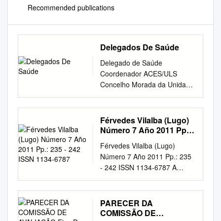
Recommended publications
Delegados De Saúde
Delegado de Saúde
Coordenador ACES/ULS
Concelho Morada da Unidade
de Saúde Pública Telefone
Endereço de e-mail
Coordenador da Unidade de
Férvedes Vilalba (Lugo)
Saúde Pública Bragança
Número 7 Año 2011 Pp.:
Miranda do Douro Mogadouro
235 - 242 ISSN 1134-6787
Férvedes Vilalba (Lugo)
Vimioso Vinhais Alfandega da
Número 7 Año 2011 Pp.: 235
Fé Rua D. Afonso V ULS
- 242 ISSN 1134-6787 A
Nordeste Maria Inácia Rosa
MINERAÇÃO EM ÉPOCA
273302432
ROMANA NO CONCELHO DE
inacia.rosa@ulsne.min-
VILA VERDE (BRAGA,
PARECER DA
saude.pt
Carrazeda de
PORTUGAL). ROMAN
COMISSÃO DE
Ansiães 5300-121 Bragança