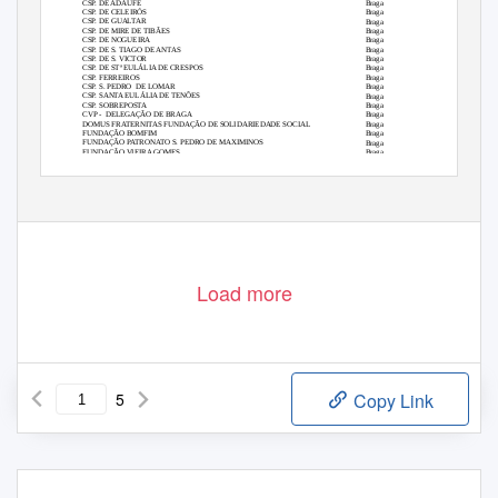
CSP. DE ADAÚFE
Braga
CSP. DE CELEIRÓS
Braga
CSP. DE GUALTAR
Braga
CSP. DE MIRE DE TIBÃES
Braga
CSP. DE NOGUEIRA
Braga
CSP. DE S. TIAGO DE ANTAS
Braga
CSP. DE S. VICTOR
Braga
CSP. DE STª EULÁLIA DE CRESPOS
Braga
CSP. FERREIROS
Braga
CSP. S. PEDRO
DE LOMAR
Braga
CSP. SANTA EULÁLIA DE TENÕES
Braga
CSP. SOBREPOSTA
Braga
CVP -
DELEGAÇÃO DE BRAGA
Braga
DOMUS FRATERNITAS FUNDAÇÃO DE SOLIDARIEDADE SOCIAL
Braga
FUNDAÇÃO BOMFIM
Braga
FUNDAÇÃO PATRONATO S. PEDRO DE MAXIMINOS
Braga
FUNDAÇÃO VIEIRA GOMES
Braga
INSTITUTO JUVENIL MARIA IMACULADA
Braga
INSTITUTO MONSENHOR AIROSA
Braga
IRMANDADE DOS CONGREGADOS
Braga
1/5
Load more
5
Copy Link