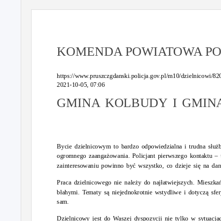
KOMENDA POWIATOWA POL
https://www.pruszczgdanski.policja.gov.pl/m10/dzielnicowi/
2021-10-05, 07:06
GMINA KOLBUDY I GMIN
Bycie dzielnicowym to bardzo odpowiedzialna i trudna służ
ogromnego zaangażowania. Policjant pierwszego kontaktu – 
zainteresowaniu powinno być wszystko, co dzieje się na dan
Praca dzielnicowego nie należy do najłatwiejszych. Mieszk
błahymi. Tematy są niejednokrotnie wstydliwe i dotyczą sfe
sam.
Dzielnicowy jest do Waszej dyspozycji nie tylko w sytuacja