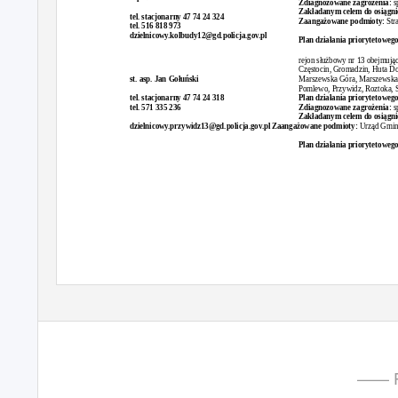
Zdiagnozowane zagrożenia:
s
Zakładanym celem do osiągnię
tel. stacjonarny 47 74 24 324
Zaangażowane podmioty:
Str
tel. 516 818 973
dzielnicowy.kolbudy12@gd.policja.gov.pl
Plan działania priorytetowego
rejon służbowy nr 13 obejmują
Częstocin, Gromadzin, Huta D
st. asp. Jan Gołuński
Marszewska Góra, Marszewska K
Pomlewo, Przywidz, Roztoka, S
tel. stacjonarny 47 74 24 318
Plan działania priorytetowego
tel. 571 335 236
Zdiagnozowane zagrożenia:
s
Zakładanym celem do osiągnię
dzielnicowy.przywidz13@gd.policja.gov.p
l
Z
aangażowane podmioty:
Urząd Gmin
Plan działania priorytetowego
—— P