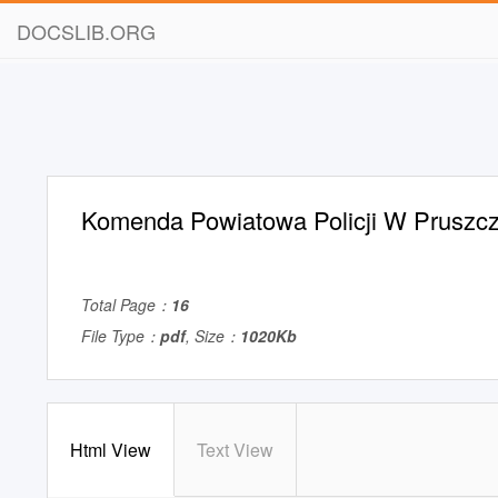
DOCSLIB.ORG
Komenda Powiatowa Policji W Pruszc
Total Page：
16
File Type：
pdf
, Size：
1020Kb
Html View
Text View