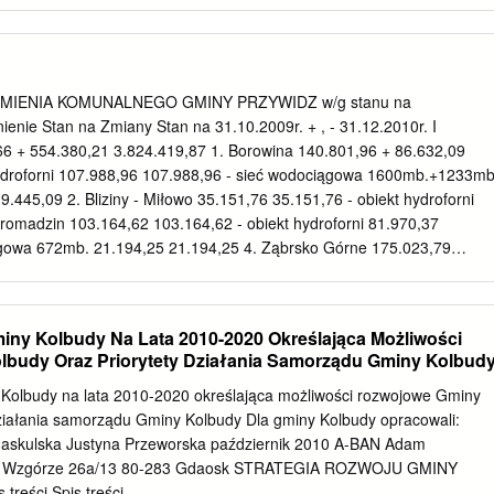
ch prowadzonych przez Gminę Przywidz: 1. Szkoła Podstawowa w
awowa w Trzepowie 3. Szkoła Podstawowa im. Unii Europejskiej z
 w Zespole Szkół w Przywidzu. § 2. Ustala się plan sieci publicznych
mnazjum oraz granice ich obwodów, prowadzonych przez Gminę
l w Przywidzu – Szkoła Podstawowa im. Unii Europejskiej z oddziałami
MIENIA KOMUNALNEGO GMINY PRZYWIDZ w/g stanu na
u szkoły należą miejscowości: Czarna Huta, Częstocin, Gromadzin,
enie Stan na Zmiany Stan na 31.10.2009r. + , - 31.12.2010r. I
ne, Klonowo Górne, Majdany, Michalin, Nowa Wieś Przywidzka, Piekło
+ 554.380,21 3.824.419,87 1. Borowina 140.801,96 + 86.632,09
, Stara Huta. 2. Zespól Szkól w Przywidzu – Gimnazjum im. Zawiszy
hydroforni 107.988,96 107.988,96 - sieć wodociągowa 1600mb.+1233mb
ły należą miejscowości: Bliziny, Borowina, Czarna Huta, Częstocin,
.445,09 2. Bliziny - Miłowo 35.151,76 35.151,76 - obiekt hydroforni
Huta Górna, Jodłowno, Kierzkowo, Klonowo Dolne, Klonowo Górne,
romadzin 103.164,62 103.164,62 - obiekt hydroforni 81.970,37
arszewska Góra, Marszewska Kolonia, Majdany, Michalin, Miłowo,
ągowa 672mb. 21.194,25 21.194,25 4. Ząbrsko Górne 175.023,79
szanka, Piekło Dolne, Piekło Górne, Pomlewo, Przywidz, Roztoka,
oforni 16.506,30 16.506,30 - sieć wodociągowa 500mb.+ 2008 mb.
 Szklana Góra, Trzepowo, Ząbrsko Górne.
 Jodłowno 63.433,66 63.433,66 - obiekt hydroforni 26.965,02
ągowa 1470mb. 36.468,64 36.468,64 6. Kozia Góra – Pomlewo – Huta
iny Kolbudy Na Lata 2010-2020 Określająca Możliwości
33,12 805.014,24 - obiekt hydroforni 152.940,51 + 464.233,12
budy Oraz Priorytety Działania Samorządu Gminy Kolbud
iągowa 16 763mb. 187.840,61 187.840,61 7. Nowa Wieś Przywidzka
obiekt hydroforni 220.046,04 220.046,04 - sieć wodociągowa 8 413mb.
 Kolbudy na lata 2010-2020 określająca możliwości rozwojowe Gminy
 Olszanka 60.784,68 60.784,68 - obiekt hydroforni 59.807,09
działania samorządu Gminy Kolbudy Dla gminy Kolbudy opracowali:
ągowa 250mb. 977,59 977,59 9. Przywidz 312.289,99 + 3.515,00
askulska Justyna Przeworska październik 2010 A-BAN Adam
oforni 82.801,53 + 3.515,00 86.316,53 - sieć wodociągowa 8 446mb.
we Wzgórze 26a/13 80-283 Gdaosk STRATEGIA ROZWOJU GMINY
reści Spis treści