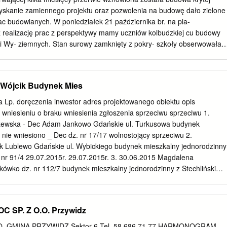
howo k a ydma Czo³piñska H n a n z i a k e c y a t w Lipno ie Damnica r
yskanie zamiennego projektu oraz pozwolenia na budowę dało zielone
owce” n ia ) Przybynin G³odowo Bêdziechowo £ u p a w a Damno
rac budowlanych. W poniedziałek 21 października br. na pla-
ie Równo Profile wysokościowe tras rowerowych Rodzaj nawierzchni:
 realizację prac z perspektywy mamy uczniów kolbudzkiej cu budowy
twardej pozosta³e drogi:
 i Wy- ziemnych. Stan surowy zamknięty z pokry- szkoły obserwowała
wania w Kolbudach ponownie pojawił ciem dachu, czyli zakres zadań
niona błotem dziura przed się ciężki sprzęt i ekipa realizująca długo
owinien zostać budynkiem szkoły, otoczona siatką napraw- oczekiwan
z Wójcik Budynek Mies
 osiągnięty na koniec sierpnia przyszłego dę nie wygląda dobrze.
 inwestycję. roku. nie podziela wielu mieszkańców. Powrót – Myślę, że
ja Lp. doręczenia inwestor adres projektowanego obiektu opis
otki – Jeszcze przed wakacjami 2020 roku planu- ekipy na plac budowy
 wniesieniu o braku wniesienia zgłoszenia sprzeciwu sprzeciwu 1.
stąpieniu od realizacji budowy base- jemy rozstrzygnąć przetarg na
zewska - Dec Adam Jankowo Gdańskie ul. Turkusowa budynek
kierownik Referatu Inwesty- nu - mówi wójt Andrzej Chruścicki. - Wielu
 nie wniesiono _ Dec dz. nr 17/17 wolnostojący sprzeciwu 2.
ykończeniowe - in- cji i Remontów UG, inwestor nie przewidu-
k Lublewo Gdańskie ul. Wybickiego budynek mieszkalny jednorodzinny
niem i niepoko- formuje Adam Babkiewicz, kierownik Refe- je już
nr 91/4 29.07.2015r. 29.07.2015r. 3. 30.06.2015 Magdalena
e. Jeżeli jem spoglądało na wykop. Temat był sze- ratu Inwestycji i
lkówko dz. nr 112/7 budynek mieszkalny jednorodzinny z Stechliński
tylko warunki pogodowe pozwalać będą roko komentowany. My jedna
ą, wodociągową, co, kanalizacyjną, umorzenie umorzenie gazową, i
lizację inwestycji, prace prowadzone czekaliśmy na projekt zamienny,
21.07.2015r. 21.07.2015r. 4. 08.07.2015 Hanna i Wojciech
ytej pływalni w Kolbu- będą bez zakłóceń.
. Truskawkowa dz. nr zgłoszenie budowy domu nie wniesiono 2003/1
C SP. Z O.O. Przywidz
przyłączami _ wod - kan sprzeciwu 5. 08.07.2015 ENERGA - Operator
15, 89/8, 89/9, zgłoszenie budowy linii energetycznej 89/10 kablowej nN
O. GMINA PRZYWIDZ Sektor 6 Tel. 58 686 71 77 HARMONOGRAM