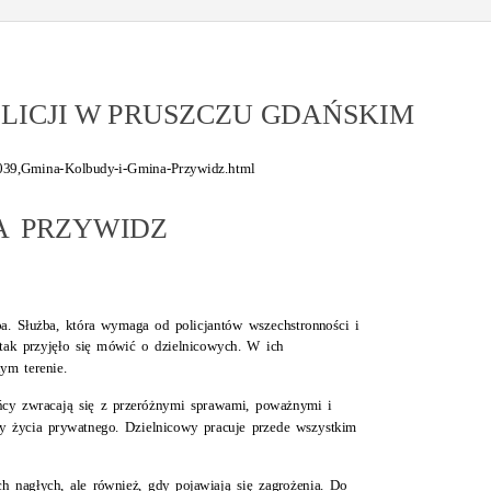
ICJI W PRUSZCZU GDAŃSKIM
82039,Gmina-Kolbudy-i-Gmina-Przywidz.html
A PRZYWIDZ
ba. Służba, która wymaga od policjantów wszechstronności i
tak przyjęło się mówić o dzielnicowych. W ich
ym terenie.
ańcy zwracają się z przeróżnymi sprawami, poważnymi i
ry życia prywatnego. Dzielnicowy pracuje przede wszystkim
ch nagłych, ale również, gdy pojawiają się zagrożenia. Do