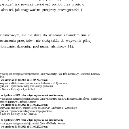
ykroczeń jak również uzyskiwać pomoc oraz prosić o
 albo też jak reagować na przejawy przestępczości i
zielnicowym, ale nie służą do składania zawiadomienia o
rozumieniu przepisów., nie służą także do wzywania pilnej
lefonicznie, dzwoniąc pod numer alarmowy 112.
cy zasięgiem następujące miejscowości Gminy Kolbudy: Babi Dół, Buszkowy, Czapielsk, Kolbudy,
gowo
 w okresie od 01.08.2021 do 31.02.2022 roku.
pożywanie alkoholu oraz zaśmiecanie w Kolbudach ul. Tysiąclecia
cia jest:
ograniczenie zdiagnozowanego problemu.
aż Gminna Kolbudy, sołtys Kolbud
 za I półrocze 2021 roku w tym rejonie został zrealizowany.
ący zasięgiem następujące miejscowości Gminy Kolbudy: Bąkowo, Bielkowo, Bielkówko, Bielkówko
isewiec, Lublewo Gdańskie, Otomin
 w okresie od 01.08.2021 do 31.01.2022 roku.
pożywanie alkoholu w rejonie sklepu w Lublewie Gdańskim ul. Wybickiego
cia jest:
ograniczenie zdiagnozowanego problemu.
aż Gminna Kolbudy, Sołtys Lublewa.
 za I półrocze 2021 roku w tym rejonie został zrealizowany.
cy zasięgiem następujące miejscowości Gminy Kolbudy: Kowale
 w okresie od 01.08.2021 do 31.01.2022 roku.