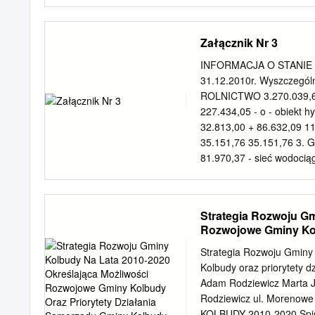
przedszkolnych w szkoła
Pomlewie 2. Szkoła Podst
oddziałami przedszkolnymi
Załącznik Nr 3
szkół podstawowych i gi
Przywidz: 1. Zespół Szkó
INFORMACJA O STANIE 
przedszkolnym. Do obwod
31.12.2010r. Wyszczególni
Huta Górna, Klonowo Dol
ROLNICTWO 3.270.039,66 
Dolne, Przywidz, Roztoka
227.434,05 - o - obiekt 
Czarnego. Do obwodu szko
32.813,00 + 86.632,09 119
Gromadzin, Huta Dolna, 
35.151,76 35.151,76 3. G
Kozia Góra, Marszewo, M
81.970,37 - sieć wodoci
Nowa Wieś Przywidzka, Ol
175.023,79 - obiekt hydr
Stara Huta, Sucha Huta,
158.517,49 158.517,49 5.
26.965,02 - sieć wodoci
Strategia Rozwoju Gm
Górna 340.781,12 + 464.2
Rozwojowe Gminy Kol
617.173,63 - sieć wodoc
356.405,68 356.405,68 - 
Strategia Rozwoju Gminy
136.359,64 136.359,64 8.
Kolbudy oraz priorytety 
59.807,09 - sieć wodoci
Adam Rodziewicz Marta J
315.804,99 - obiekt hydr
Rodziewicz ul. Moreno
KOLBUDY 2010-2020 Spis t