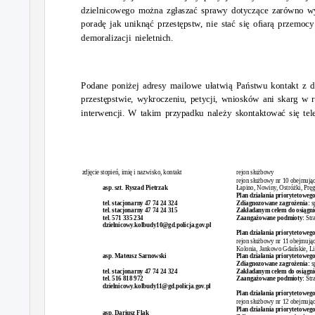
dzielnicowego można zgłaszać sprawy dotyczące zarówno w
poradę jak uniknąć przestępstw, nie stać się oﬁarą przemocy
demoralizacji nieletnich.
Podane poniżej adresy mailowe ułatwią Państwu kontakt z d
przestępstwie, wykroczeniu, petycji, wniosków ani skarg w 
interwencji. W takim przypadku należy skontaktować się te
zdjęci
e
s
topień, imię i nazwisko, kontakt
rejon służbowy
rejon służbowy nr 10 obejmują
asp. szt. Ryszad Pietrzak
Łapino, Nowiny, Ostróżki, Prę
Plan działania priorytetowego
tel. stacjonarny 47 74 24 324
Zdiagnozowane zagrożenia:
s
tel. stacjonarny 47 74 24 315
Zakładanym celem do osiągnię
tel. 571 335 234
Zaangażowane podmioty:
Str
dzielnicowy.kolbudy10@gd.policja.gov.pl
Plan działania priorytetowego
rejon służbowy nr 11 obejmuj
Kolonia, Jankowo Gdańskie, L
asp. Mateusz Sarnowski
Plan działania priorytetowego
Zdiagnozowane zagrożenia:
s
tel. stacjonarny 47 74 24 324
Zakładanym celem do osiągnię
tel. 516 818 972
Zaangażowane podmioty:
Str
dzielnicowy.kolbudy11@gd.policja.gov.pl
Plan działania priorytetowego
rejon służbowy nr 12 obejmują
Plan działania priorytetowego
asp. Dariusz Flak