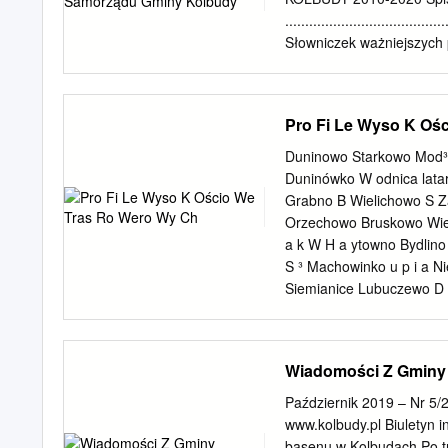
........................................
Słowniczek ważniejszych 
......................................
........................................
4 Co to jest Strategia R
Pro Fi Le Wyso K Oś
....................................
potrzebna? ........................
Duninowo Starkowo Mod³
sporządzania Strategii .............
Duninówko W odnica lata
Podstawa prawna
Grabno B Wielichowo S 
opracowania.........................
Orzechowo Bruskowo Wielk
formalne ..............................
a k W H a ytowno Bydlin
S ³ Machowinko u p i a 
Siemianice Lubuczewo D R
a Bukówko a b k yspa Kam
Lotki t r u y d W n a dl
jezioraudostêpniony Retow
Wiadomości Z Gminy
ysoka Gr¹sino Kukowo Gar
œ ³ o c Cz³uchy t i e e ñ 
Październik 2019 – Nr 5
Smo³dzino Siecie latarn
www.kolbudy.pl Biuletyn
Czo³pino Mrówczyno Wier
basenu w Kolbudach Po tr