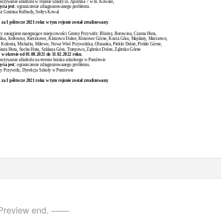
pożywanie alkoholu w rejonie szkoły ul. Apollina 7 w m. Kowale,
cia jest:
ograniczenie zdiagnozowanego problemu.
aż Gminna Kolbudy, Sołtys Kowal
 za I półrocze 2021 roku w tym rejonie został zrealizowany.
cy zasięgiem następujące miejscowości Gminy Przywidz: Bliziny, Borowina, Czarna Huta,
olna, Jodłowno, Kierzkowo, Klonowo Dolne, Klonowo Górne, Kozia Góra, Majdany, Marszewo,
olonia, Michalin, Miłowo, Nowa Wieś Przywidzka, Olszanka, Piekło Dolne, Piekło Górne,
tara Huta, Sucha Huta, Szklana Góra, Trzepowo, Ząbrsko Dolne, Ząbrsko Górne
 w okresie od 01.08.2021 do 31.02.2022 roku.
pożywanie alkoholu na terenie boiska szkolnego w Pomlewie
cia jest:
ograniczenie zdiagnozowanego problemu.
y Przywidz, Dyrekcja Szkoły w Pomlewie
 za I półrocze 2021 roku w tym rejonie został zrealizowany.
review end. ——