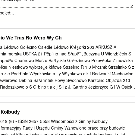
............................................................................................................ 2
pojęd:
.............................................................................. 3 Wstęp
................................................................................................................
ozwoju Gminy?
cio We Tras Ro Wero Wy Ch
.................................................................... 4 Strategia – do czego jest
................................................................................ 4 Metodologia
a Lêdowo Golêcino Osiedle Lêdowo Krê¿o³ki 203 ARKUSZ A
................................................................................................ 5
rnia morska USTKA 21 Pêplino nad S³upi¹” „Buczyna U Wierzbiêcin S
Zapad³e Charnowo Morze Ba³tyckie Ga³êzinowo Przew³oka Zimowiska
....................................................................................... 5 Wymogi
ie Niestkowo wybrze¿e klifowe Strzelino R 1 0 M¹cznik Strzelinko S z 
.................................................................................................
o n z e Podd¹bie W³ynkówko a t y W³ynkowo c k i Redwanki Machowino
Niewierowo Dêbina Ba³am¹tek Rowy Swochowo Karzcino Objazda 213
adoszkowo o S G¹bino t a c j S i z J. Gardno Jezierzyce G l W Osieki
ienna e l K S³owiñski ParkNarodowy o R l Kêpno 1 e Dominek 0 j o ( 
a uprawianiasportówwodnych rzeœcie n Komnino a obszar
o w Lêkwica Bukowa i e r z c h n i a ) J. Do³gieMa³e Czysta Wiklino W
 Kolbudy
dna Ma³a J. Do³gieWielkie Rogawica Stojcino P i e Gardna Wielka Z r
P G i ¯oruchowo a r y s f Czarny M³yn i t „Rowokó³” k ó w i ¯elkowo
/2019 (6) • ISSN 2657-5558 Wiadomości z Gminy Kolbudy
ia morska Smo³dziñski Las Zgojewo Biêcino Choæmirowo Dêbniczka
 informacyjny Rady i Urzędu Gminy Wznowiono prace przy budowie
zchocino Budy ¯elazo Witkowo R R 1 Choæmirowo 1 0 0 ( Drze¿ewo 
wającej kilka miesięcy przerwie wznowiona została budowa krytej