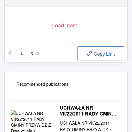
Id: A10F861F-F4EE-40B5-A6F1-6C223C5A1140. Podpisany
Strona 1
Load more
3
Copy Link
Recommended publications
UCHWAŁA NR
VII/22/2011 RADY GMINY
PRZYWIDZ Z Dnia 25
UCHWAŁA NR VII/22/2011
Maja
RADY GMINY PRZYWIDZ z