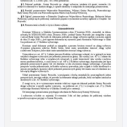
wyborczy (Dz. U. z 2018 r. poz. 754 i 1000) postanawia:
§ 1.
Dokonać podziału
Gminy Przywidz na
okręgi
wyborcze, ustalenia ich granic, numerów i
liczby
radnych wybieranych w
każdym okręgu,
w sposób
określony
w
załączniku
do niniejszego postanowienia.
§ 2.
Przesłać
postanowienie Wojewodzie Pomorskiemu, Wójtowi Gminy Przywidz,
Przewodniczącemu
Rady Gminy Przywidz oraz
Przewodniczącemu Państwowej
Komisji Wyborczej.
§ 3.
Ogłosić
postanowienie w
Dzienniku
Urzędowym
Województwa Pomorskiego, Biuletynie Informacji
Publicznej i podaje
się
do publicznej
wiadomości
poprzez wywieszenie na tablicy
ogłoszeń
w
Urzędzie
Gminy
Przywidz.
§ 4.
Postanowienie wchodzi w
życie
z dniem wydania.
Uzasadnienie
Komisarz Wyborczy w
Gdańsku
I postanowieniem
z dnia
27 kwietnia
2018 r.
stwierdził, że
dokonany
uchwałą
Nr XXXI/245/2018 z
dnia 28
marca 2018
r.
podział
Gminy Przywidz jest niezgodny z
prawem
i
wezwał Radę
Gminy Przywidz do dokonania
podziału
na
okręgi
wyborcze zgodnie z prawem,
najpóźniej
do dnia 23 maja 2018 r., pod rygorem dokonania tej
czynności
przez Komisarza Wyborczego w
Gdańsku
I na podstawie art. 17 Kodeksu wyborczego.
Komisarz
uznał
dokonany
podział
za niezgodny z
prawem bowiem
tworzył
on
okręg
wyborczy nr
15 poprzez
połączenie sołectwa Piekło
Górne, które
może
samodzielne
stanowić okręg
wyborczy
z
sołectwem
Trzepowo, które
także może
samodzielnie
utworzyć okręg
wyborczy.
Ustawodawca w art. 417 § 2 zdanie pierwsze Kodeksu wyborczego
wskazał, że
w gminach na terenach
wiejskich
okręgiem
wyborczym jest jednostka pomocnicza gminy. Jak wynika z art. 417 § 2 zdanie drugie
Kodeksu wyborczego tylko w
wyjątkowych
sytuacjach tj.
jeżeli konieczność
taka wynika z
zachowania
normy przedstawicielstwa, o czym mowa w art. 419 § 2 Kodeksu wyborczego, dopuszczalne jest
łączenie
jednostek pomocniczych gminy lub ich dzielenie w
celu utworzenia
okręgu
wyborczego. Z
powołanych
przepisów wynika jednoznacznie,
że
Kodeks wyborczy przewiduje, jako
wyjątek
w
ściśle określonych
w tej
ustawie przypadkach,
łączenie całych
jednostek pomocniczych gminy lub miasta oraz ich dzielenie na dwa
lub
więcej okręgów
wyborczych.
Układ
przestrzenny Gminy Przywidz, w
powiązaniu
z
liczbą mieszkańców
poszczególnych jednostek
pomocniczych, jest tego rodzaju,
że
pozwala na dokonanie takiego
podziału,
który nie
będzie naruszał
zasad
określonych
w art. 417 Kodeksu wyborczego.
Z uwagi na to,
że
w wyznaczonym terminie
właściwy
organ nie
dokonał podziału
Gminy Przywidz na
okręgi
wyborcze w
sposób zgodny z
prawem, na
podstawie art.
17 §
1 w
związku
z art. 17 §
2 Kodeksu
wyborczego Komisarz Wyborczy w
Gdańsku
I
orzekł
jak w sentencji.
Od niniejszego postanowienia
przysługuje odwołanie
do
Państwowej
Komisji Wyborczej:
1. wyborcom
w liczbie
co najmniej 15
w terminie
5 dni
od daty podania do publicznej
wiadomości
w sposób zwyczajowo
przyjęty
w Gminie Przywidz,