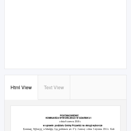
Html View
Text View
POSTANOWIENIE
KOMISARZA WYBORCZEGO W
GDAŃSKU
I
z dnia 6 czerwca 2018 r.
w sprawie
podziału
Gminy Przywidz na
okręgi
wyborcze
Komisarz Wyborczy w
Gdańsku
I na
podstawie art.
17 §
2 ustawy
z dnia
5 stycznia
2011 r.
Kodeks