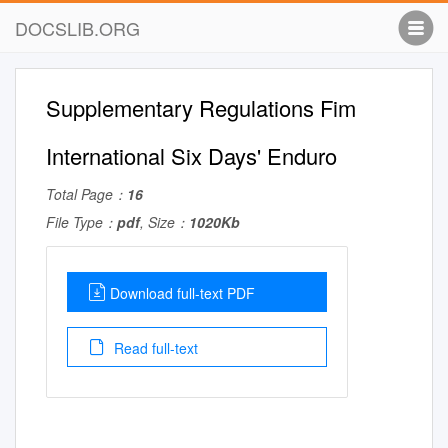
DOCSLIB.ORG
Supplementary Regulations Fim
International Six Days' Enduro
Total Page：
16
File Type：
pdf
, Size：
1020Kb
Download full-text PDF
Read full-text