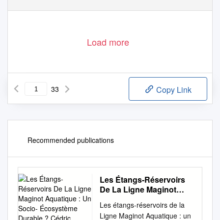
Load more
33
Copy Link
Recommended publications
Les Étangs-Réservoirs
De La Ligne Maginot
Aquatique : Un Socio-
Les étangs-réservoirs de la
Écosystème Durable ?
Ligne Maginot Aquatique : un
Cédric Viviani