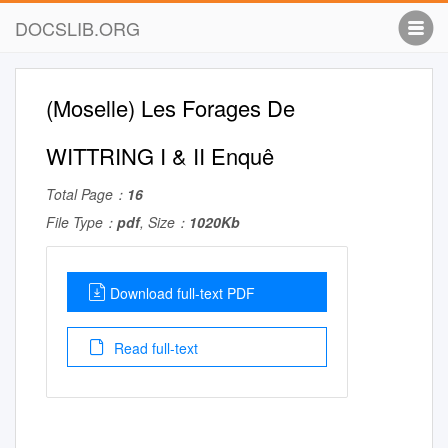
DOCSLIB.ORG
(Moselle) Les Forages De
WITTRING I & II Enquê
Total Page：
16
File Type：
pdf
, Size：
1020Kb
Download full-text PDF
Read full-text