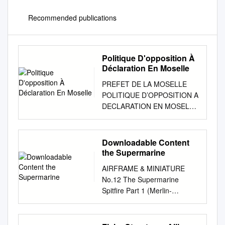
Recommended publications
Politique D'opposition À
Déclaration En Moselle
PREFET DE LA MOSELLE
POLITIQUE D’OPPOSITION A
DECLARATION EN MOSELLE
1. OBJET L’article L. 214-3 du
code de l’environnement
permet au préfet de s’opposer
Downloadable Content
dans un délai de deux mois à
the Supermarine
un projet d’installation,
AIRFRAME & MINIATURE
d’ouvrage, travaux ou
No.12 The Supermarine
d’activités (IOTA) soumis à
Spitfire Part 1 (Merlin-
déclaration au titre de la loi
powered) including the Seafire
sur l’eau et les milieux
Downloadable Content v1.0
aquatiques. Cette possibilité
August 2018 II Airframe &