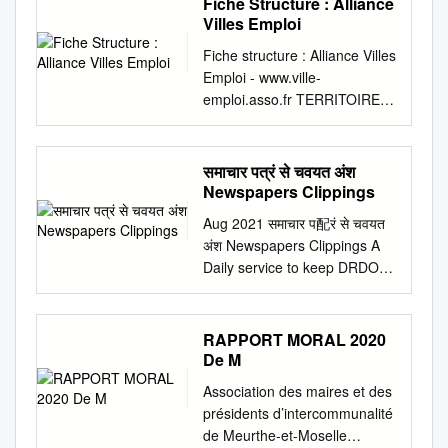
Fiche Structure : Alliance
d’opposition a été introduite à
Miniature No.12 Spitfire –
Villes Emploi
la suite d’une ordonnance de
Foreign Service Foreign
juillet 2005. Le préfet ne peut
Fiche structure : Alliance Villes
Service Depot, where it was
s’opposer à ce type de projet
Emploi - www.ville-
scrapped around 1968. One
que s’il est incompatible avec
emploi.asso.fr TERRITOIRE
other Spitfire went to
le SDAGE et les SAGE ou
Pays : France Région : Grand
Argentina, that being PR Mk
porte préjudice aux intérêts
Est Département : (88)
XI PL972, which was sold
mentionnés à l’article L. 211–
Vosges Ville : Épinal Liste des
समाचार पत्रं से चवयत अंश
back to Vickers Argentina in
1 du code de l’environnement
communes couvertes :
Newspapers Clippings
March 1947, fitted with three
dans des conditions telles
Ableuvenettes (Les) ((88)
F.24 cameras with The only
Aug 2021 समाचार प配रं से चवयत
qu’aucune prescription ne
Vosges), Ahéville ((88)
official interest in the Spitfire
अंश Newspapers Clippings A
permettrait d’y remédier.
Vosges), Ameuvelle ((88)
from the 8in focal length lens,
Daily service to keep DRDO
L’opposition doit être motivée
Vosges), Anglemont ((88)
a 170Imp. Gal ventral tank
Fraternity abreast with DRDO
et justifiée eu égard à un
Vosges), Arches ((88)
Argentine Air Force (Fuerca
Technologies, Defence
impact résiduel inacceptable
Vosges), Archettes ((88)
Aerea Argentina) was and two
Technologies, Defence
(c’est-à-dire qu’après avoir
RAPPORT MORAL 2020
Vosges), Attigny ((88)
wing tanks. In this form it was
Policies, International
envisagé toutes les mesures
De M
Vosges), Autrey ((88)
bought by an attempt to buy
Relations and Science &
correctives possibles) du futur
Vosges), Avillers ((88)
Association des maires et des
two-seat T Mk 9s in the
Technology खंड : 46 अंक : 157
projet sur la ressource ou le
Vosges), Aydoilles ((88)
présidents d’intercommunalité
1950s, James and Jack
10 अगस्त 2021 Vol.: 46 Issue :
milieu. Cette politique
Vosges), Badménil-aux-Bois
de Meurthe-et-Moselle
Storey Aerial Photography
157 10 August 2021 रक्षा विज्ञान
d’opposition aux déclarations