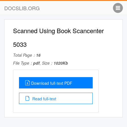
DOCSLIB.ORG
Scanned Using Book Scancenter
5033
Total Page：
16
File Type：
pdf
, Size：
1020Kb
Download full-text PDF
Read full-text