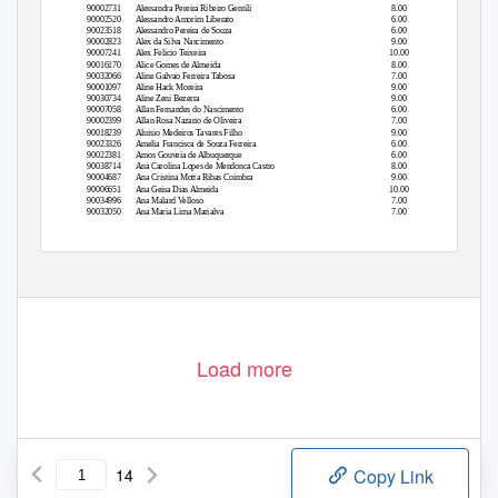
90002731
Alessandra Pereira Ribeiro Gentili
8.00
90002520
Alessandro Amorim Liberato
6.00
90023518
Alessandro Pereira de Souza
6.00
90002823
Alex da Silva Nascimento
9.00
90007241
Alex Felicio Teixeira
10.00
90016170
Alice Gomes de Almeida
8.00
90032066
Aline Galvao Ferreira Tabosa
7.00
90001097
Aline Hack Moreira
9.00
90030734
Aline Zeni Bezerra
9.00
90007058
Allan Fernandes do Nascimento
6.00
90002399
Allan Rosa Nazario de Oliveira
7.00
90018239
Aluisio Medeiros Tavares Filho
9.00
90023326
Amelia Francisca de Souza Ferreira
6.00
90022381
Amos Gouveia de Albuquerque
6.00
90038714
Ana Carolina Lopes de Mendonca Castro
8.00
90004687
Ana Cristina Motta Ribas Coimbra
9.00
90006651
Ana Geisa Dias Almeida
10.00
90034996
Ana Malard Velloso
7.00
90032050
Ana Maria Lima Marialva
7.00
1
Load more
14
Copy Link