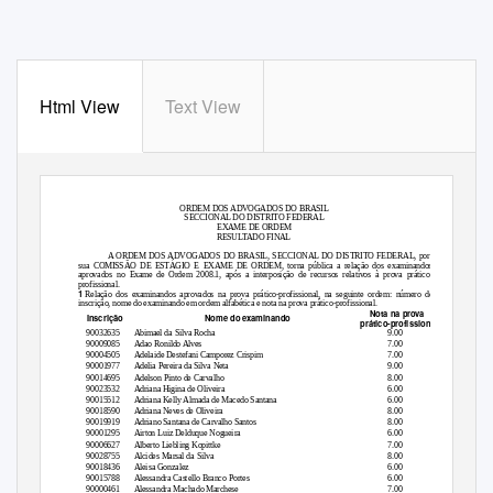
Html View
Text View
ORDEM DOS ADVOGADOS DO BRASIL
SECCIONAL DO DISTRITO FEDERAL
EXAME DE ORDEM
RESULTADO FINAL
A ORDEM DOS ADVOGADOS DO BRASIL, SECCIONAL DO DISTRITO FEDERAL, por
sua COMISSÃO DE ESTÁGIO E EXAME DE ORDEM, torna pública a relação dos examinandos
aprovados no Exame de Ordem 2008.1, após a interposição de recursos relativos à prova prático-
profissional.
1
Relação dos examinandos aprovados na prova prático-profissional, na seguinte ordem: número de
inscrição, nome do examinando em ordem alfabética e nota na prova prático-profissional.
Nota na prova
Inscrição
Nome do examinando
prático-profissional
90032635
Abimael da Silva Rocha
9.00
90009085
Adao Ronildo Alves
7.00
90004505
Adelaide Destefani Camporez Crispim
7.00
90001977
Adelia Pereira da Silva Neta
9.00
90014695
Adelson Pinto de Carvalho
8.00
90023532
Adriana Higina de Oliveira
6.00
90015512
Adriana Kelly Almada de Macedo Santana
6.00
90018590
Adriana Neves de Oliveira
8.00
90019919
Adriano Santana de Carvalho Santos
8.00
90001295
Airton Luiz Delduque Nogueira
6.00
90006627
Alberto Liebling Kopittke
7.00
90028755
Alcides Marsal da Silva
8.00
90018436
Aleisa Gonzalez
6.00
90015788
Alessandra Castello Branco Portes
6.00
90000461
Alessandra Machado Marchese
7.00