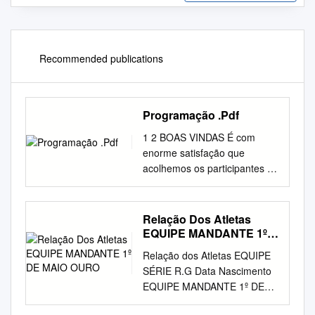
Recommended publications
Programação .Pdf
1 2 BOAS VINDAS É com
enorme satisfação que
acolhemos os participantes do
XIV Simpósio Brasileiro de
Automação Inteligente (SBAI)
na cidade de Ouro Preto,
Relação Dos Atletas
Minas Gerais. Organizado
EQUIPE MANDANTE 1º
pela Escola de Minas da
DE MAIO OURO
Relação dos Atletas EQUIPE
Universidade Federal de Ouro
SÉRIE R.G Data Nascimento
Preto (UFOP) e pelo Instituto
EQUIPE MANDANTE 1º DE
Tecnológico Vale (ITV), o
MAIO OURO ALAN DE
evento superou as edições