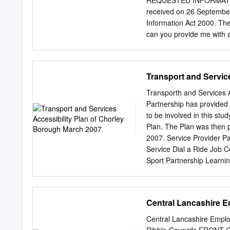
REQUESTED INFORMATION 
of survey respon- dents 
received on 26 Septembe
evaluation of enrichment 
Information Act 2000. The
for greater quantity, vari
can you provide me with a 
mammals housed in zoos wi
'Zoos' I am including any
animals: zoological parks
wildlife centres; butterfl
Transport and Servic
when each zoo has receive
list that APHA hold on cur
Transporth and Services 
(England, Scotland and W
Partnership has provided t
relating to Northern Irel
to be involved in this st
Department of Agricultur
Plan. The Plan was then 
there are blanks on the z
2007. Service Provider Pa
not held by APHA. Please 
Service Dial a Ride Job 
responsible for administe
Sport Partnership Learni
Accessibility Plan of Ch
2. National Context 3. Lo
Local Transport Network 
Central Lancashire 
in Chorley Borough? 9. W
Improvements are Feasibl
Central Lancashire Emplo
Recommendations Appendix