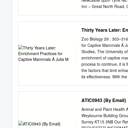
Newcastle upon Tyne NE
Wattle and daub walls, re
Inn – Great North Road,
www.threemileinn.co.uk 
Wallsend timetable encl
Lemington, Newcastle up
Thirty Years Later: E
upon Tyne NE15 8LS Tel 
upon Tyne NE15 9AF Te
Zoo Biology 29 : 303–31
Riverside, Chester-le-S
for Captive Mammals Ã Ju
Northumberland CCC – O
Studies, The University 
2810775 www.newcastlecc
enrichment of captive mam
Newcastle upon Tyne NE
process to continue, it is
NURSERIES Places for Chi
the factors that limit enh
Newcastle upon Tyne NE1
its effectiveness. With the
Centre – Tyne View, Lem
institutional questionnai
mammals. Results of the s
enrichment were perceived
ATIC0943 {By Email}
not made available to capt
The groups of mammals pr
Animal and Plant Health
than four times per day, r
Weybourne Building Gro
member on tasks related t
Surrey KT15 3NB Our Re
tasks was the factor most