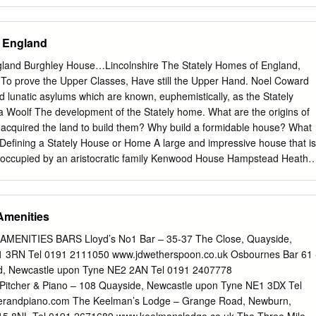
ebsite: www.daninject-smith.de Verkauf, Beratung und Service für
 Zubehör & I N T E R Z O O Service + Logistik GmbH Tranquilizing
rte (Straße, Luft und See), KistenbauBeratung, entsprechend Verkauf
f England
nalen für Ferninjektionsgeräte und Zubehör Vorschriften, Unterstützun
rforderlichenZootiertransporte Dokumente, (Straße, Vermittlung Luft
gland Burghley House…Lincolnshire The Stately Homes of England,
tenbau entsprechend den internationalen Vorschriften, Unterstützung
, To prove the Upper Classes, Have still the Upper Hand. Noel Coward
eller Str.erforderlichen 2, 29664 Walsrode Dokumente, Vermittlung von
lunatic asylums which are known, euphemistically, as the Stately
13192 Fax: 05161 74574 E-Mail:
info@interzoo.deCeller
Str. 2, 29664
a Woolf The development of the Stately home. What are the origins of
eTel.: 05161 – 4813192 Fax: 05161 – 74574 2 e-mail:
info@interzoo.d
 acquired the land to build them? Why build a formidable house? What
e
http://www.interzoo.de http://www.daninject-smith.de Vorwort Frühere
 Defining a Stately House or Home A large and impressive house that is
zeichnis lag eine CD-Rom mit der Druckdatei im PDF-Format bei,
 occupied by an aristocratic family Kenwood House Hampstead Heath
theit erfreute. Nicht zuletzt aus ökologischen Gründen verzichten wir
life of privilege and servitude There are over 500 Stages of evolution
m. Stattdessen kann das Quantum Verzeichnis in digitaler Form über
1th -----15th C. Renaissance – 16th— early 17thC. Tudor Dynasty
hkurier.de) kostenlos heruntergeladen werden. Die Datei darf gerne
 Dynasty Palladian –Mid 17th C. Stuart Dynasty Baroque Style—17th—
Amenities
n werden.
ate Baroque --early to late 18thC. Neoclassical Style –Mid 18th C.
y—Early 19th C. Victorian Gothic and Arts and Crafts – 19th—early
NITIES BARS Lloyd’s No1 Bar – 35-37 The Close, Quayside,
. This is our vision of a Stately Home Armour Weapons Library
 3RN Tel 0191 2111050 www.jdwetherspoon.co.uk Osbournes Bar 61 
crystal chandeliers. But…… This is an ordinary terraced house Why are
, Newcastle upon Tyne NE2 2AN Tel 0191 2407778
sions ? Is it the history and fabulous wealth?? Is it our voyeuristic
Pitcher & Piano – 108 Quayside, Newcastle upon Tyne NE1 3DX Tel
 of jealousy ,or a sense of belonging to a culture? Where did it all
erandpiano.com The Keelman’s Lodge – Grange Road, Newburn,
on using willow and ash poles C. 450 A.D. A Celtic Chief’s Round Hous