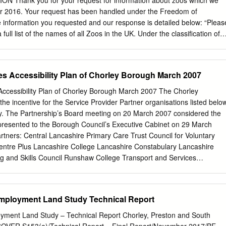
Thank you for your request for information about zoos which we
agreed that they would provide more enrichment and carry out more
r 2016. Your request has been handled under the Freedom of
if it was manageable to do so. The results of this study support the nee
 information you requested and our response is detailed below: “Pleas
ety, frequency, and evaluation of enrichment provided to captive
full list of the names of all Zoos in the UK. Under the classification of
thout impinging on available staff time.
 place where a member of the public can visit or observe captive
, centres or gardens; aquariums, oceanariums or aquatic attractions;
y farms; petting farms or petting zoos. “Please also provide me the date o
es Accessibility Plan of Chorley Borough March 2007
d its license under the Zoo License act 1981.” See Appendix 1 for a
rent licensed zoos affected by the Zoo License Act 1981 in Great Britai
Accessibility Plan of Chorley Borough March 2007 The Chorley
ales), as at 26 September 2016 (date of request). The information
he incentive for the Service Provider Partner organisations listed belo
and is not held by APHA. Any potential information maybe held with the
udy. The Partnership’s Board meeting on 20 March 2007 considered the
e, Environment and Rural Affairs Northern Ireland (DAERA-NI). Where
presented to the Borough Council’s Executive Cabinet on 29 March
oo license start date that means the information you have requested is
rtners: Central Lancashire Primary Care Trust Council for Voluntary
note that the Local Authorities’ Trading Standard departments are
Centre Plus Lancashire College Lancashire Constabulary Lancashire
ring and issuing zoo licensing under the Zoo Licensing Act 1981.
ng and Skills Council Runshaw College Transport and Services
orley Borough – Final Draft March 2007 CONTENTS PAGE 1. Introductio
cal Plans and Strategies 4. How Key Local Services are Delivered 5. Th
6. Methodology 7. Evidence Gathering 8. How Accessible are Services
Employment Land Study Technical Report
hat Transport Improvements are Feasible? 10. What Service
e? 11. Pathfinder Learning Points 12. Conclusions and
yment Land Study – Technical Report Chorley, Preston and South
 A - Analysis of Accessibility Mapping Appendix B - MORI Best Valu