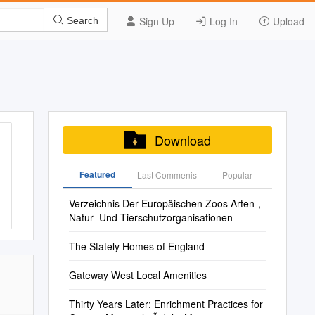
Sign Up
Log In
Upload
Search
Download
Featured
Last Commenis
Popular
Verzeichnis Der Europäischen Zoos Arten-,
Natur- Und Tierschutzorganisationen
The Stately Homes of England
Gateway West Local Amenities
Thirty Years Later: Enrichment Practices for