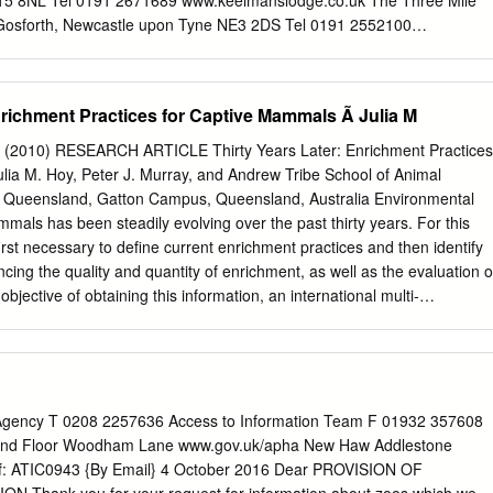
15 8NL Tel 0191 2671689 www.keelmanslodge.co.uk The Three Mile
ed thatch More elaborate building materials and upper floor.
 Gosforth, Newcastle upon Tyne NE3 2DS Tel 0191 2552100
BUS SERVICE The 22 bus runs every 10 mins from Throckley to
osed CASH MACHINES Co-operative Post Office - 9 Tyne View,
on Tyne NE15 8DE Lloyd’s Bank – Station Road, Newburn, Newcastle
nrichment Practices for Captive Mammals Ã Julia M
0845 3000000 Sainsbury’s Supermarket - Newburn Road, Newcastle
l 0191 2754050 CRICKET CLUBS Durham CCC – County Ground,
6 (2010) RESEARCH ARTICLE Thirty Years Later: Enrichment Practices
treet, Co Durham Tel 0844 4994466 www.durhamccc.co.uk
lia M. Hoy, Peter J. Murray, and Andrew Tribe School of Animal
sbourne Avenue, Jesmond, Newcastle upon Tyne NE2 1JS Tel 0191
of Queensland, Gatton Campus, Queensland, Australia Environmental
.co.uk South Northumberland CC Ltd – Roseworth Terrace, Gosforth,
mals has been steadily evolving over the past thirty years. For this
3 1LU Tel 0191 2460006 www.southnort.co.uk DAY CARE AND
 ﬁrst necessary to deﬁne current enrichment practices and then identify
ldren – The Waterfront, Kingfisher Boulevard, Newburn Riverside,
ancing the quality and quantity of enrichment, as well as the evaluation o
5 8NZ Tel 0191 2645030 www.placesforchildren.co.uk The Lemington
 objective of obtaining this information, an international multi-
ington, Newcastle upon Tyne NE15 8DE Tel 0191 2641959
re survey was conducted with individuals working with zoo-housed
urvey showed that regardless of how important different types of
 to be, if providing them was particularly time-consuming, they were
ive mammals as frequently as those requiring less staff time and effort
ovided with enrichment most frequently received it on average fewer
 Agency T 0208 2257636 Access to Information Team F 01932 357608
esulting in less than two hours per day spent by each animal care staff
und Floor Woodham Lane www.gov.uk/apha New Haw Addlestone
o enrichment. The time required for staff to complete other husbandry
f: ATIC0943 {By Email} 4 October 2016 Dear PROVISION OF
 limiting the implementation and evaluation of enrichment. The majority