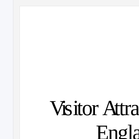
Vi
s
i
tor
A
t
tr
Engl