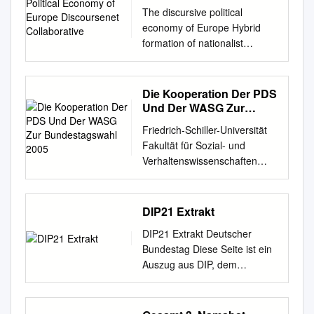
Discoursenet
The discursive political
Collaborative
economy of Europe Hybrid
formation of nationalist
populism through economics
Jens Maesse DiscourseNet
Collaborative Working Paper
Die Kooperation Der PDS
Series no. 3 | August 2020 no.
Und Der WASG Zur
3 | August 2020 About the
Bundestagswahl 2005
Friedrich-Schiller-Universität
author About the CWPS Jens
Fakultät für Sozial- und
Maesse is Assistant Professor
Verhaltenswissenschaften
(PD Dr. habil.), at the The
Institut für Politikwissenschaft
DiscourseNet Collaborative
Die Kooperation der PDS und
Working Paper Series
der WASG zur
DIP21 Extrakt
Department of Sociology,
Bundestagswahl 2005
University of Giessen.
DIP21 Extrakt Deutscher
Magisterarbeit zur Erlangung
Research (CWPS) reflects
Bundestag Diese Seite ist ein
des akademischen Grades
ongoing research activity at
Auszug aus DIP, dem
MAGISTER ARTIUM (M.A.)
the intersec- focus: discourse
Dokumentations- und
Eingereicht von:
analysis, sociology of science
Informationssystem für
Erstgutachter: Falk
and educa- tion of language
Parlamentarische Vorgänge ,