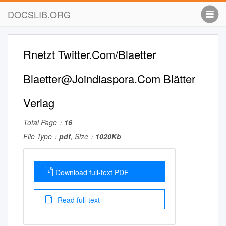
DOCSLIB.ORG
Rnetzt Twitter.Com/Blaetter
Blaetter@Joindiaspora.Com
Blätter
Verlag
Total Page：
16
File Type：
pdf
, Size：
1020Kb
Download full-text PDF
Read full-text