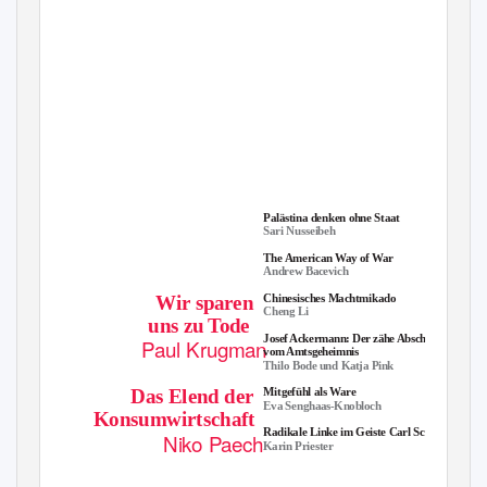
Blätter für
deutsche und
internationale
Politik
Palästina denken ohne Staat
Sari Nusseibeh
The American Way of War
Andrew Bacevich
Wir sparen
Chinesisches Machtmikado
Cheng Li
uns zu Tode
Josef Ackermann: Der zähe Abschied
Paul Krugman
vom Amtsgeheimnis
Thilo Bode und Katja Pink
Das Elend der
Mitgefühl als Ware
Eva Senghaas-Knobloch
Konsumwirtschaft
Radikale Linke im Geiste Carl Schmitts
Niko Paech
Karin Priester