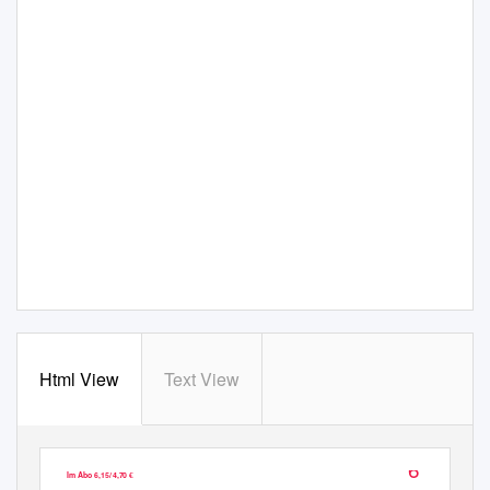
Html View
Text View
6’12
Einzelheft 9,50
€
Im Abo 6,15
/
4
,70
€