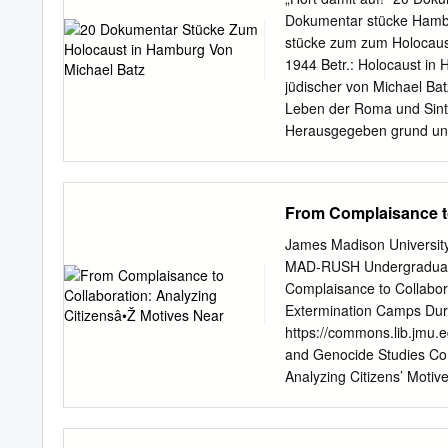
Two................................
Dokumentar stücke Hambu
Gerhard L. Weinberg Chapter Three.
stücke zum zum Holocaust
43 The Holocaust: A Brief
1944 Betr.: Holocaust in
Four................................
jüdischer von Michael Ba
Leben der Roma und Sint
Herausgegeben grund und 
Hamburgischen ten 1933 
Hafen 1933 – 1945 Morge
Hamburg 1933 – 1944 De
From Complaisance to
Deportationsbahnhofes 
nach Shanghai Es sollte e
James Madison Universit
Hausgemeinschaft Bornst
MAD-RUSH Undergraduate
Deporta- tionen Nach Ri
Complaisance to Collabor
39 Tage Curiohaus Der Pr
Extermination Camps Duri
des KZ Neuengam- me 18.
https://commons.lib.jmu.
nach Abschluss der Akte 
and Genocide Studies Co
Hamburger Gestapo Plötz
Analyzing Citizens’ Moti
Hinrichtungen
(2019). MAD-RUSH Under
https://commons.lib.jmu.e
open access by the Conf