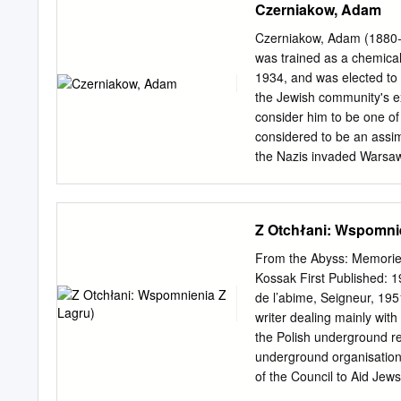
Czerniakow, Adam
for inclusion in MAD-RUS
of JMU Scholarly Common
Czerniakow, Adam (1880-
Complaisance to Collabor
was trained as a chemica
Extermination Camps Duri
1934, and was elected to
Spring 2018 Dr. Michael J
the Jewish community's ex
April 1945 including how 
consider him to be one of
a policy of extermination
considered to be an assimi
historians look inside the
the Nazis invaded Warsaw 
and memos against the Je
mayor asked Czerniakow t
organization and brutalit
to establish a Judenrat i
question about the Holoc
leading Judenrat members
Z Otchłani: Wspomni
Through research, the loc
but he refused to shirk h
extermination camp or ma
was established in Octobe
From the Abyss: Memories
new municipal-like respons
Kossak First Published: 1
services for the inhabita
de l’abime, Seigneur, 195
departments and 6,000 e
writer dealing mainly with
Jewish Council before th
the Polish underground re
resistance for what they 
underground organisation 
trying to work within the 
of the Council to Aid Je
name Zofia Śliwińska and 