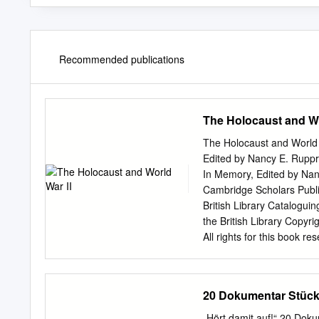
Recommended publications
The Holocaust and Wo
The Holocaust and World 
Edited by Nancy E. Ruppr
In Memory, Edited by Nan
Cambridge Scholars Publ
British Library Cataloguin
the British Library Copy
All rights for this book r
system, or transmitted, i
recording or otherwise, w
4126-9, ISBN (13): 978-
20 Dokumentar Stück
One................................
Rupprecht and Wendy Koeni
„Hört damit auf!“ 20 Doku