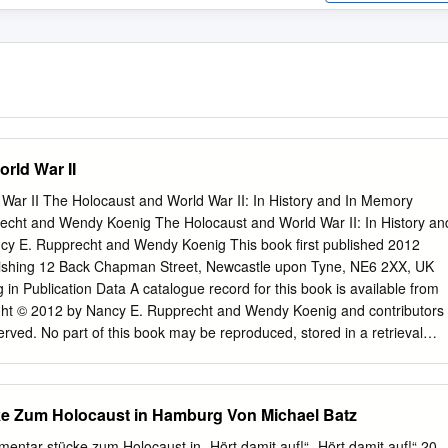
rld War II
War II The Holocaust and World War II: In History and In Memory
echt and Wendy Koenig The Holocaust and World War II: In History an
cy E. Rupprecht and Wendy Koenig This book first published 2012
ishing 12 Back Chapman Street, Newcastle upon Tyne, NE6 2XX, UK
g in Publication Data A catalogue record for this book is available from
right © 2012 by Nancy E. Rupprecht and Wendy Koenig and contributors
eserved. No part of this book may be reproduced, stored in a retrieval
n any form or by any means, electronic, mechanical, photocopying,
ithout the prior permission of the copyright owner. ISBN (10): 1-4438-
1-4438-4126-9 TABLE OF CONTENTS Part I: Introduction Chapter
e Zum Holocaust in Hamburg Von Michael Batz
................................................................. 2 Introduction Nancy E.
g Part II: Brief Histories Chapter
mentar stücke zum Holocaust in „Hört damit auf!“ „Hört damit auf!“ 20