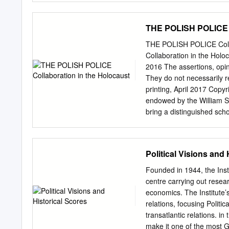
April 1944 she was impri
discovered her true identi
THE POLISH POLICE C
leaders of the underground
Poland in 1957. In 1985 
THE POLISH POLICE Collab
her involve- ment in Żegot
Collaboration in the H
Wigilia na Pawia- ku (Chr
2016 The assertions, opin
(Conspiracy in the Conspi
They do not necessarily r
nar- rative). Content and
printing, April 2017 Co
seven-month imprisonment
endowed by the William S
the impersonal form. Pres
bring a distinguished sch
ex- perience of suffering 
Holocaust and to dissemi
Polish “Blue” Police and 
of World War II, the Polis
Political Visions and 
codes” (błędne kody pamięc
and that are to be report
Founded in 1944, the Instit
chance—the list elaborate
centre carrying out researc
for the most part express
economics. The Institute’s
codes,” which they aspire 
relations, focusing Polit
genocide,” “Polish war cr
transatlantic relations. 
camps,” and—most importan
make it one of the most G