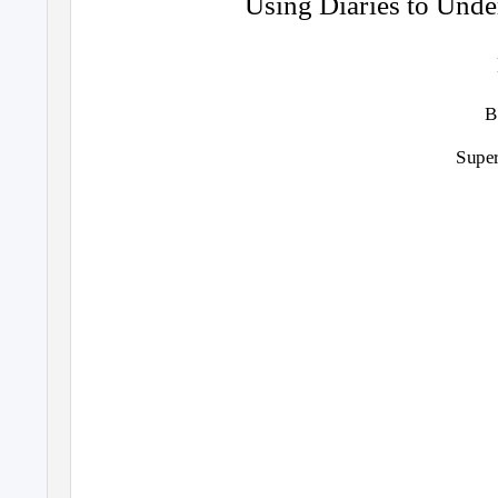
Using Diaries to Under
B
Super