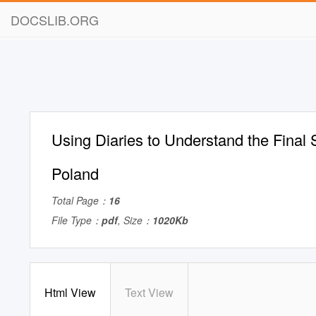
DOCSLIB.ORG
Using Diaries to Understand the Final S
Poland
Total Page：
16
File Type：
pdf
, Size：
1020Kb
Html View
Text View