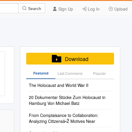
Sign Up
Log In
Upload
Search
Download
Featured
Last Commenis
Popular
The Holocaust and World War II
20 Dokumentar Stücke Zum Holocaust in
Hamburg Von Michael Batz
From Complaisance to Collaboration:
Analyzing Citizensâ•Ž Motives Near