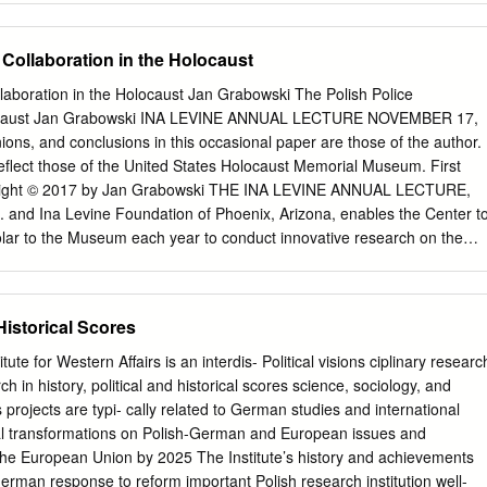
soned in the Auschwitz- Birkenau concentration camp. When Nazis
ty, she was sen- tenced to death, but released through the efforts of th
ollaboration in the Holocaust
 re- sistance. Kossak lived in England after the war, returning to
she was awarded the honorary title “Righteous Among the Nations” for
oration in the Holocaust Jan Grabowski The Polish Police
a. Further Important Publications: W piekle (In Hell, 1942; journalism);
olocaust Jan Grabowski INA LEVINE ANNUAL LECTURE NOVEMBER 17,
istmas Eve in Pawiak, 1946; nonfiction); Konspiracja w konspiracji
ions, and conclusions in this occasional paper are those of the author.
racy, 1950; nonfiction); Naglące wołanie (Urgent Call, 1953; personal
eflect those of the United States Holocaust Memorial Museum. First
 Interpretation From the Abyss presents the author’s accounts of her
pyright © 2017 by Jan Grabowski THE INA LEVINE ANNUAL LECTURE,
 in the women’s concentration camp Auschwitz-Birkenau, written in
. and Ina Levine Foundation of Phoenix, Arizona, enables the Center t
enting the story from the perspective of a Catholic, Kossak frames the
olar to the Museum each year to conduct innovative research on the
by camp prisoners in the context of Christianity.
nate this work to the American public. Wrong Memory Codes? The
Collaboration in the Holocaust In 2016, seventy-one years after the end
h Ministry of Foreign Affairs disseminated a long list of “wrong memory
Historical Scores
i), or expressions that “falsify the role of Poland during World War II”
ed to the nearest Polish diplomat for further action. Sadly—and not by
ute for Western Affairs is an interdis- Political visions ciplinary researc
d by the enterprising humanists at the Polish Foreign Ministry includes
h in history, political and historical scores science, sociology, and
ions linked to the Holocaust. On the long list of these “wrong memory
 projects are typi- cally related to German studies and international
to expunge from historical narrative, one finds, among others: “Polish
ical transformations on Polish-German and European issues and
imes,” “Polish mass murders,” “Polish internment camps,” “Polish work
in the European Union by 2025 The Institute’s history and achievements
t for the purposes of this text—“Polish participation in the Holocaust.
erman response to reform important Polish research institution well-