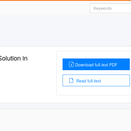
olution in
Download full-text PDF
Read full-text