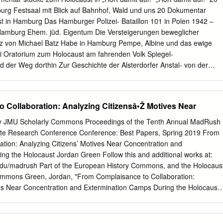
.............................................................. 14 World War II: A Brief History
rg Festsaal mit Blick auf Bahnhof, Wald und uns 20 Dokumentar
...........................................................................................
 in Hamburg Das Hamburger Polizei- Bataillon 101 in Polen 1942 –
 History Nancy E. Rupprecht Part III: History As It Was Lived Chapter
 Hamburg Ehem. jüd. Eigentum Die Versteigerungen beweglicher
.............................................................. 76 Roosevelt,
tz von Michael Batz Habe in Hamburg Pempe, Albine und das ewige
i Oratorium zum Holocaust am fahrenden Volk Spiegel-
der Weg dorthin Zur Geschichte der Alsterdorfer Anstal- von der
– 1945 Hafenrundfahrt zur Erinnerung Der Hamburger Bürgerschaft
n und Abend der Chinesen Das Schicksal der chinesischen Kolonie in
r Hannoversche Bahnhof Zur Geschichte des Hamburger
 Collaboration: Analyzing Citizensâ•Ž Motives Near
am Lohseplatz Hamburg Hongkew Die Emigration Hamburger Juden
igentlich ein Musik-Abend sein Die Kulturabende der jüdischen
y JMU Scholarly Commons Proceedings of the Tenth Annual MadRush
raße 16 Bitte nicht wecken Suizide Hamburger Juden am Vorabend de
 Research Conference Conference: Best Papers, Spring 2019 From
ga Deportation und Ermordung Hamburger Juden nach und in Lettland
ation: Analyzing Citizens’ Motives Near Concentration and
ozess der britischen Militärregierung gegen die ehemalige Lagerleitun
ng the Holocaust Jordan Green Follow this and additional works at:
 März bis 3. Mai 1946 im Curiohaus Hamburg Sonderbehand- lung
edu/madrush Part of the European History Commons, and the Holocaus
Die Unterdrückung sogenannter „Ost“- und „Fremdarbeiter“ durch die
mmons Green, Jordan, "From Complaisance to Collaboration:
licher Herztod durch Erschießen NS-Wehrmachtjustiz und
ves Near Concentration and Extermination Camps During the Holocaust"
graduate Research Conference. 1.
du/madrush/2019/holocaust/1 This Event is brought to you for free and
erence Proceedings at JMU Scholarly Commons. It has been accepted