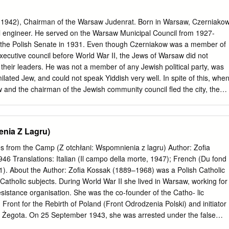
H Undergraduate Research Conference by an authorized administrator
s. For more information, please contact
dc_admin@jmu.edu
. From
1942), Chairman of the Warsaw Judenrat. Born in Warsaw, Czerniako
ation: Analyzing Citizens’ Motives Near Concentration and
l engineer. He served on the Warsaw Municipal Council from 1927-
ng the Holocaust Jordan Green History 395 James Madison University
 the Polish Senate in 1931. Even though Czerniakow was a member of
. Galgano The Holocaust has raised difficult questions since its end in
ecutive council before World War II, the Jews of Warsaw did not
could such an atrocity happen and how could ordinary people carry out
 their leaders. He was not a member of any Jewish political party, was
 against a whole race? To answer these puzzling questions, most
lated Jew, and could not speak Yiddish very well. In spite of this, whe
 Nazi Party to discern the Holocaust’s inner-workings: official decrees
and the chairman of the Jewish community council fled the city, the
ws and other untermenschen1, the role of the SS, and the
o take his place as the leader of the Jews. The Germans ordered him
y within concentration and extermination camps. However, a vital
n October 1939. During the first few months of the occupation, some
aust is missing when examining these criteria: who was watching?
 managed to leave the country. Czerniakow also had this opportunity,
enia Z Lagru)
al inhabitants’ knowledge of a nearby concentration camp,
is leadership duties and criticized those who did. The Warsaw Ghetto
ss shooting site and its purpose was evident and widespread.
r 1940. At this point, the Judenrat, led by Czerniakow, took on many
 from the Camp (Z otchłani: Wspomnienia z lagru) Author: Zofia
ibilities, including food, work, sanitation, housing, culture, and health
946 Translations: Italian (Il campo della morte, 1947); French (Du fond
nts of the ghetto. The Judenrat grew to encompass 25 different
1). About the Author: Zofia Kossak (1889–1968) was a Polish Catholic
mployees—more than 11 times the number of workers in Warsaw's
 Catholic subjects. During World War II she lived in Warsaw, working for
e war. Czerniakow was strenuously criticized by Warsaw's underground
sistance organisation. She was the co-founder of the Catho- lic
saw as collaboration with the Nazis. However, Czerniakow's policy of
Front for the Rebirth of Poland (Front Odrodzenia Polski) and initiator
system was his attempt at saving lives.
ws Żegota. On 25 September 1943, she was arrested under the false
held captive in the local Pawiak prison. From 5 October 1943 until 12