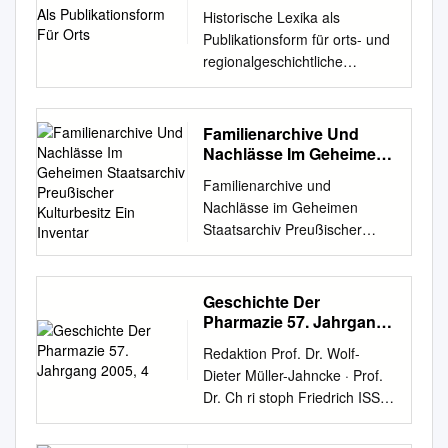
Orts
Historische Lexika als
Publikationsform für orts- und
regionalgeschichtliche
Forschungsergebnisse: das
historische Stadtlexikon für
Brandenburg an der Havel Ein
Familienarchive Und
Erfahrungsbericht Von Udo
Nachlässe Im Geheimen
Geiseler (Historischer Verein
Staatsarchiv Preußischer
Familienarchive und
Kulturbesitz Ein Inventar
Brandenburg (H.) e.V.) Von
Nachlässe im Geheimen
2002 bis 2007 erarbeitete der
Staatsarchiv Preußischer
Historische Verein
Kulturbesitz Ein Inventar
Brandenburg (Havel)
bearbeitet von Ute Dietsch
innerhalb eines
Veröffentlichungen aus den
Geschichte Der
Vereinsprojektes einen
Archiven Preußischer
Pharmazie 57. Jahrgang
umfangreichen Band, der
Kulturbesitz Herausgegeben
2005, 4
unter dem Titel „Brandenburg
Redaktion Prof. Dr. Wolf-
von Jürgen Kloosterhuis und
an der Havel. Lexikon zur
Dieter Müller-Jahncke · Prof.
Dieter Heckmann
Stadtgeschichte“ Anfang 2008
Dr. Ch ri stoph Friedrich ISSN
Arbeitsberichte 8
der Öffentlichkeit vorgestellt
0939 - 334X · Deutscher
Familienarchive und
wurde. Die Methode, Stadt-
Apotheker Verlag Stuttgart 57.