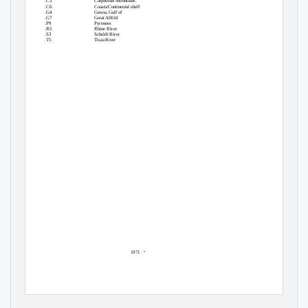
.C3
Carpathian Mountains
.C6
Coasts/Continental shelf
.G4
Genoa, Gulf of
.G7
Great Alföld
.P9
Pyrenees
.R5
Rhine River
.S3
Scheldt River
.T5
Tisza River
ꢀ
1971