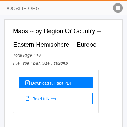
DOCSLIB.ORG
Maps -- by Region Or Country --
Eastern Hemisphere -- Europe
Total Page：
16
File Type：
pdf
, Size：
1020Kb
Download full-text PDF
Read full-text