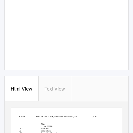
Html View
Text View
G5702
EUROPE. REGIONS, NATURAL FEATURES, ETC.
G5702
Alps
see G6035+
.B3
Baltic Sea
.B4
Baltic Shield