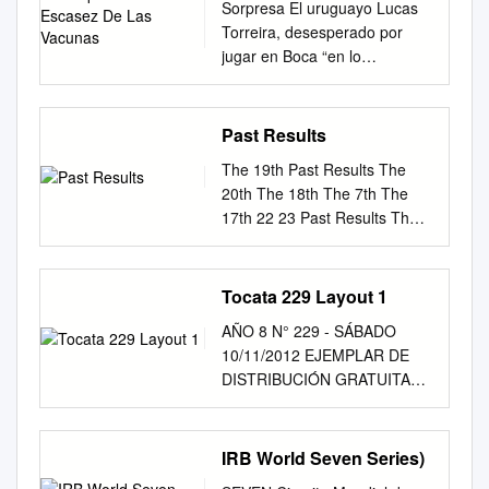
………………………………....
Sorpresa El uruguayo Lucas
children around Australia,
Pág. 2 Capítulo 1:Marco
Torreira, desesperado por
particularly for those in remote
teórico Hacia una definición
jugar en Boca “en lo
or marginalised communities.
de
inmediato” Viernes 2 de abril
Macquarie Sports aims to
deporte…………………………
de 2021 Año XIX / Número
break down the barriers for
………...Pág. 7 Medios
6.967 www.dib.com.ar -
Past Results
participation in sport by
informativos- Medios
Xinhua - Coronavirus. El país
delivering sporting clinics,
empresariales…………………
The 19th Past Results The
en vilo El Presidente cruzó a
providing sporting equipment
……...Pág. 9 La ideología
20th The 18th The 7th The
la oposición por la escasez de
and access to high profile
hegemónica
17th 22 23 Past Results The
las vacunas Alberto
sports people, all at no cost to
…………………………………
16th The 9th The 8th The 7th
Fernández respondió las
participants. Since 1999, over
……... Pág.10 Capítulo
The 15th The 14th The 13th
críticas de Macri con una
100,000 children from
2:Marco Metodológico
The 6th The 5th The 4th The
Tocata 229 Layout 1
ironía para opositores:
communities around Australia
Métodos y
12th The 11th The 10th The
“Ayúdenme a conseguir dosis,
have been provided with this
AÑO 8 N° 229 - SÁBADO
técnicas…………………………
3rd The 2nd The 1st 24 25
si a ustedes el mundo los
opportunity. Macquarie Sports
10/11/2012 EJEMPLAR DE
……….…………...Pág. 19
Past Results Past participating
ama”, dijo. Vizzotti conﬁ rmó
also offers corporate
DISTRIBUCIÓN GRATUITA
Capítulo 3: El diario Una
teams Boys Bagpipe band
la llegada de la segunda ola.
scholarships to elite young
Pedro Mercerat, fullback de
historia de amistades y
The 6th The 1st ・The King’s
Los contagios siguen altos. -
sports people, who share both
La Plata Francisco Bosch,
concesiones. .…………….
School（Australia） ・Oga
Pág. 3 - En plena campaña de
sporting and corporate career
FIESTA CON centro de Hindú
IRB World Seven Series)
…………...Pág. 27 Capítulo 4:
Technical High School（Akita,
vacunación - Presidencia -
goals. Cover: Macquarie
CORONACIÓN La Plata -
Análisis de contenido. La
Japan） ・Puchonbuk High
Chile cierra fronteras los