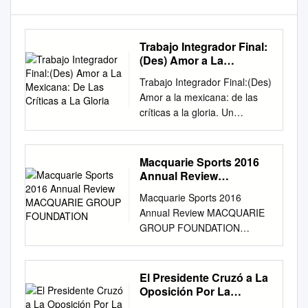
Trabajo Integrador Final:
(Des) Amor a La
Mexicana: De Las
Trabajo Integrador Final:(Des)
Críticas a La Gloria
Amor a la mexicana: de las
críticas a la gloria. Un
recorrido discursivo del diario
“Clarín” sobre la Selección
campeona del Mundial 1986.
Macquarie Sports 2016
Autor: Santiago Agustín
Annual Review
Pescio Directora: Eva Ayelen
MACQUARIE GROUP
Macquarie Sports 2016
FOUNDATION
Sidun Co-director: Marcos
Annual Review MACQUARIE
Damián Garofalo Facultad de
GROUP FOUNDATION
Periodismo y Comunicación
macquarie.com/foundation
Social de la Universidad
Access to free sporting
Nacional de la Plata. Año
events, as well as high profile
El Presidente Cruzó a La
2016. Índice Introducción.
sporting role models, often
Oposición Por La
………………..
isn’t a possibility for many
Escasez De Las Vacunas