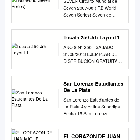
SEVEN Circuito Mundial de
Sports’ support of the Tiwi
Hindú definen el título a partir
previa. Mayo de 1986 El fútbol
School（Korea） ・Meikei
próximos 30 días Se
Seven 2007/08 (IRB World
College extends into its 7th
de las 19:40 en Gonnet. Por
que no le gustaba a la gente I.
High School（Ibaraki,
restringirán los viajes al
Seven Series) Seven de
year with the delivery of a
Claudio Leveroni
.…………….…………......Pág.
Japan） ・Aranui High
extranjero y se prohibirá la
Dubai 31 de noviembre y 1º
multi sports clinic for the
@claudioleveroni claudio
37 La Selección de todos I. .
School（New Zealand） ・
entrada de no residentes,
de diciembre (1st leg WSS
students in October 2016 A
leveroni LA CERCANÍA DEL
…………….………………….
The Second High School,
anunció ayer el Gobierno,
07/08) vs. Fiji 19-31; vs.
Macquarie Sports soccer clinic
Tocata 250 Jrh Layout 1
FIN DE AÑO INVITA A
……......Pág. 50 Reforzando
Tokyo University of Agriculture
luego de registrar- se un
Australia 19-12; vs. Zimbabwe
in action at Tiwi College
REPASAR EL CAMINO
sentidos: la entrevista dirigida
・Dollar
AÑO 9 N° 250 - SÁBADO
récord de 7.830 nuevos casos
12-7; vs. Nueva Zelanda 7-40
Introduction We are pleased
RECORRIDO Y SACAR
I….…………….……......Pág.
Academy（Scotland）
31/08/2013 EJEMPLAR DE
de coronavirus en un día,
(cuartos de final Copa de
to present the Macquarie
ALGUNAS CONCLUSIONES.
54 Análisis cuantitativo: los
（Gunma, Japan） ・Paul
DISTRIBUCIÓN GRATUITA
pese a la exitosa inoculación.
Oro); vs. Kenia 17-14
Sports 2016 Annual Review
SI LO QUE VIENE VA EN
números no mienten.
Roos High School（South
Malcom Spencer-Talbois,
- Pág. 7 - Policiales Arribaron
(semifinal Copa de Plata); vs.
Research shows that children
DIRECCIÓN DE LO QUE YA
…………….……......Pág. 62
Africa） ・Seki Shoko High
back de Regatas Foto: Daniel
un millón de dosis chinas
Samoa 15-14 (final Copa de
from Macquarie Sports’ key
SE LOGRÓ, HAY MUCHOS
Capítulo 5: Análisis de
School（Gifu, Japan） ・The
Salvatori. Foto: Regatas
Femicidio de Pilar. Piden la
San Lorenzo Estudiantes
Plata). Plantel: ABADIE,
objectives are to:
MOTIVOS PARA SER
contenido. La hora de la
Vale of Atholl Pipe
busca meterse entre los seis
detención de Patricio Reynoso
De La Plata
Alejandro (San Fernando -
disadvantaged communities
OPTIMISTAS El crecimiento
verdad. Junio de 1986 El
Band（Scotland） ・Keiko
primeros, bajó a Alumni y hoy
(31), acusado de arrojar por
U.R.B.A); AMELONG,
are less likely • benefit
del rugby argentino gira sobre
San Lorenzo Estudiantes de
fútbol que no le gustaba a la
Gakuen High School（Osaka,
recibe a SIC. El destacado de
un balcón a su novia en
Federico (Jockey Club de
children across communities
tres ejes l acelerado ritmo de
La Plata Argentina Superliga
gente II. .…………….
Japan） ・Fushimi Technical
la fecha: La PLata-Belgrano.
marzo de 2020. - Archivo - El
Rosario - Rosario);
2016 Macquarie to engage in
crecimiento que esta El punto
Fecha 15 San Lorenzo –
…………......Pág. 65 La
High School（Kyoto, Japan）
PIDE PISTA claudio leveroni
avión de Aerolíneas
BRUZZONE, Nicolás Ariel
organised sport, due to the
dos reﬁere a un registro con
Estudiantes de La Plata
Selección de todos II. .
・Hotoku Gakuen High
Rugby en Palabras
Argentinas con vacunas
(S.I.C. - U.R.B.A); CHERRO,
through the delivery of high
menos teniendo el rugby
Fecha 15 – Argentina
…………….………………….
School（Hyogo, Japan） ・
@claudioleveroni Por Claudio
Sinopharm, procedentes de la
Adrián (Lomas Athletic -
quality costs involved and lack
argentino en los últi-
Superliga 2018-2019 1. Opta
……......Pág. 78 Reforzando
Gonokawa High
EL CORAZON DE JUAN
Leveroni EL RENDIMIENTO
República Popular China,
U.R.B.A); DEL BUSTO,
of opportunities sporting