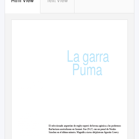
Html View
Text View
La garra
Revista Deportiva
La Plata, domingo 4 de agosto de 2013
Puma
El Lobo vuelve a
jugar en Primera
Desde las 18.10 recibe a
River en el estadio del
Bosque. Después de dos
temporadas en el ascenso,
Gimnasia se presentará en
la máxima categoría del
El seleccionado argentino de rugby superó de forma agónica a los poderosos
fútbol argentino. Gran
Barbarians australianos en Gonnet. Fue 29-27, con un penal de Nicolás
expectativa, manifiesta en
Sánchez en el último minuto. Magnífica tarea del platense Agustín Creevy
la venta de entradas: se
espera una cancha repleta