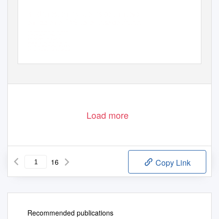
Estudiantes, en las puertas de un nuevo
conflicto en el TAS por el pase de Zapata
La dirigencia elevó la cotización
tras el gol ante Arsenal y los
representantes del jugador
amenazaron con recurrir al TAS
para cobrar una deuda y permitir
darle curso a una transferencia al
exterior. Se tensa la relación entre
las dos partes, mientras el jugador
le sigue dando réditos al club
Load more
16
Copy Link
Recommended publications