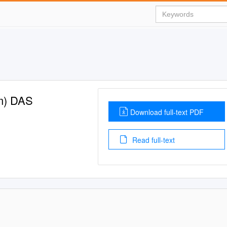
m) DAS
Download full-text PDF
Read full-text