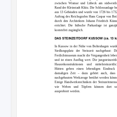
zwischen Wismar und Lübeck am südwestli
Rand der Kleinstadt Klütz. Die Schlossanlage be
aus 13 Gebäuden und wurde von 1726 bis 173
Auftrag des Reichsgrafen Hans Caspar von Bo
durch den Architekten Johann Friedrich Künn
errichtet. Die hübsche Parkanlage ist ganzjä
kostenfrei zugänglich.
DAS STEINZEITDORF KUSSOW (ca. 13 k
In Kussow in der Nähe von Boltenhagen wurd
Siedlungsplatz der Steinzeit nachgebaut: Di
Freilichtmuseum macht die Vergangenheit lebe
und ist einen Ausflug wert. Die jungsteinzeitl
Hausrekonstruktionen und mittelsteinzeitlic
Hütten geben einen lebendigen Eindruck 
damaligen Zeit – dazu gehört auch, dass 
nachgebauten Werkzeuge berührt werden könn
Einige Handwerkstechniken der Steinzeitmens
wie Weben und Töpfern können dort so
ausprobiert werden.