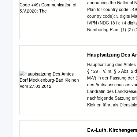
Immunology, autoimmune, 
announces the National N
dedicated gies, and to pe
Plan for country code +4
cooperates company was f
country code): 3 digits M
versity of Luebeck (Schles
IVPN (NDC 181): 14 digits
In the business year 2014
Numbering Plan: (1) (2) 
amounted to 175 million
leading digits of Maximu
certiﬁ ed (EN ISO 9001:2
National Length Length S
13485/CMDCAS). the ﬁ elds
administration 1160 6 6 
Hauptsatzung Des Am
biology.
European Services of Soci
(M2M only) Interactive 
Hauptsatzung des Amtes 
Mobile services Easy Wo
§ 129 i. V. m. § 5 Abs.
1512 11 11 Mobile servi
M-V) in der Fassung der
Deutschland GmbH 1515 
des Amtsausschusses vom
services Telekom Deutsc
Landrätin des Landkreis
1520 11 11 Mobile servi
nachfolgende Satzung erl
MVNO Lycamobile German
Kleinen führt als Diensts
Mecklenburg, einem herse
Umschrift AMT DORF M
NORDWESTMECKLENBURG. (
Ev.-Luth. Kirchengem
dem Amtsvorsteher vorbeha