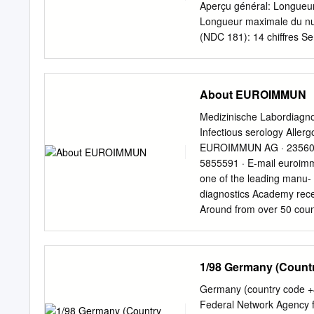
aura of power appears unp
Aperçu général: Longueur 
always behind the scenes.
Longueur maximale du num
(NDC 181): 14 chiffres Se
numérotage national détai
de destination) ou Utilis
Longueur Longueur N(S)N 
About EUROIMMUN
service public de l'Admin
européen harmonisé) 116
Medizinische Labordia
10 Services de trafic de 
Infectious serology Aller
GmbH uniquement) 15050 
EUROIMMUN AG · 23560 L
World Call GmbH 1511 11
5855591 · E-mail
euroim
Services mobiles Teleko
one of the leading manu-
Deutschland GmbH 1515 
diagnostics Academy rece
Services mobiles Telek
Around from over 50 count
develop, customers, ﬁ eld
diagnosis all EUROIMMUN 
automation Institute for Q
1/98 Germany (Countr
evaluation of the compan
helps to maintain the high
Germany (country code +
countries use EUROIMMUN 
Federal Network Agency fo