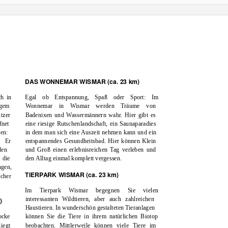
DAS WONNEMAR WISMAR (ca. 23 km)
ch in
Egal ob Entspannung, Spaß oder Sport: Im
igem
Wonnemar in Wismar werden Träume von
tzer
Badenixen und Wassermännern wahr. Hier gibt es
fnet
eine riesige Rutschenlandschaft, ein Saunaparadies
en:
in dem man sich eine Auszeit nehmen kann und ein
. Er
entspannendes Gesundheitsbad. Hier können Klein
den
und Groß einen erlebnisreichen Tag verleben und
die
den Alltag einmal komplett vergessen.
ngen,
TIERPARK WISMAR (ca. 23 km)
ücher
Im Tierpark Wismar begegnen Sie vielen
interessanten Wildtieren, aber auch zahlreichen
)
Haustieren. In wunderschön gestalteten Tieranlagen
cke
können Sie die Tiere in ihrem natürlichen Biotop
iegt
beobachten. Mittlerweile können viele Tiere im