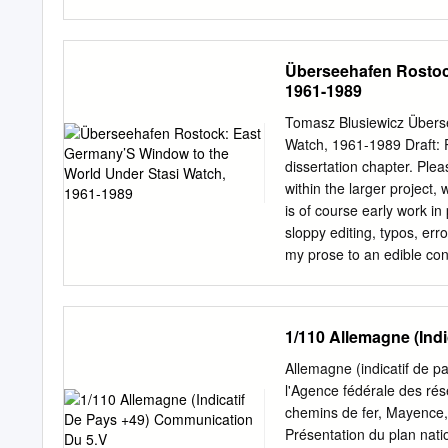
Mail: zentrale@amt‐neub
Angela Lange Amt Neuklos
Aufgaben des Amtes im e
Überseehafen Rostoc
Neukloster‐Warin Geschäf
1961-1989
für die Aufgaben der Sta
Hauptstraße 27 23992 Neu
Tomasz Blusiewicz Übers
info@neukloster.de
Frank 
Watch, 1961-1989 Draft: P
der Stadt Neukloster und
dissertation chapter. Pleas
Land Gemeinden Ohne eig
within the larger project,
Wirkungskreis Amt Greves
is of course early work in
Grevesmühlen Verwaltungs
sloppy editing, typos, erro
übertragenen Wirkungskr
my prose to an edible con
Introduction Alexander Sc
special capacity, passed
usually called by his subo
1/110 Allemagne (Ind
Bavarian mountain retreat,
death did not pass unnot
Allemagne (indicatif de 
most with a few minutes 
l'Agence fédérale des rése
a picture of his life in co
chemins de fer, Mayence,
figures of the Honecker r
Présentation du plan nati