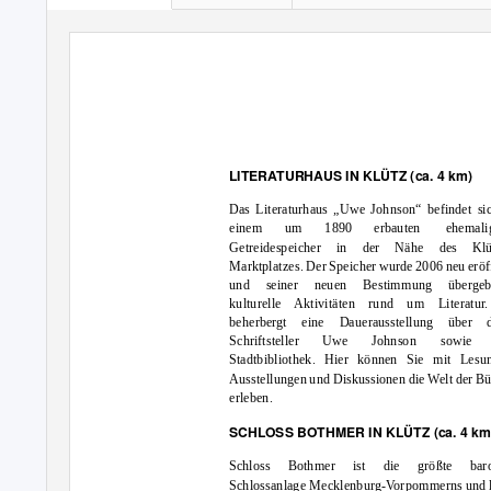
LITERATURHAUS IN KLÜTZ (ca. 4 km)
Das Literaturhaus „Uwe Johnson“ befindet si
einem
um
1890
erbauten
ehemal
Getreidespeicher in der Nähe des Klü
Marktplatzes. Der Speicher wurde 2006 neu eröf
und seiner neuen Bestimmung übergeb
kulturelle Aktivitäten rund um Literatur
beherbergt eine Dauerausstellung über 
Schriftsteller
Uwe
Johnson
sowie
Stadtbibliothek. Hier können Sie mit Lesu
Ausstellungen und Diskussionen die Welt der B
erleben.
SCHLOSS BOTHMER IN KLÜTZ (ca. 4 km
Schloss Bothmer ist die größte baro
Schlossanlage Mecklenburg-Vorpommerns und l