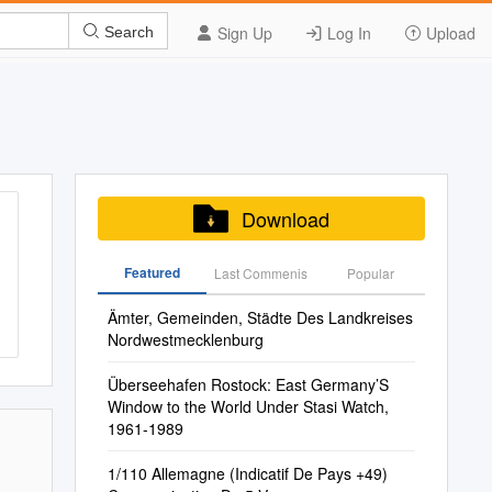
Sign Up
Log In
Upload
Search
Download
Featured
Last Commenis
Popular
Ämter, Gemeinden, Städte Des Landkreises
Nordwestmecklenburg
Überseehafen Rostock: East Germany’S
Window to the World Under Stasi Watch,
1961-1989
1/110 Allemagne (Indicatif De Pays +49)