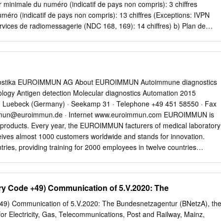
aralleled precisely because the strings he pulled remained almost
minimale du numéro (indicatif de pays non compris): 3 chiffres
 "One never saw his face at the time.
éro (indicatif de pays non compris): 13 chiffres (Exceptions: IVPN
rvices de radiomessagerie (NDC 168, 169): 14 chiffres) b) Plan de
llé: (1) (2) (3) (4) NDC (indicatif Longueur du numéro N(S)N national
ation du numéro E.164 Informations supplémentaires premiers chiffres d
(numéro maximale minimale national significatif) 115 3 3 Numéro du
istration allemande 1160 6 6 Services à valeur sociale (numéro
1 6 6 Services à valeur sociale (numéro européen harmonisé) 137 10
gnostika EUROIMMUN AG About EUROIMMUN Autoimmune diagnostics
masse 15020 11 11 Services mobiles (M2M Interactive digital media
gology Antigen detection Molecular diagnostics Automation 2015
11 11 Services mobiles NAKA AG 15080 11 11 Services mobiles Eas
uebeck (Germany) · Seekamp 31 · Telephone +49 451 58550 · Fax
 11 Services mobiles Telekom Deutschland GmbH 1512 11 11
mun@euroimmun.de
· Internet www.euroimmun.com EUROIMMUN is
m Deutschland GmbH 1514 11 11 Services mobiles Telekom
 products. Every year, the EUROIMMUN facturers of medical laboratory
11 11 Services mobiles Telekom Deutschland GmbH 1516 11 11
ives almost 1000 customers worldwide and stands for innovation.
om Deutschland GmbH 1517
ries, providing training for 2000 employees in twelve countries
 staff, and employees from produce and sell test systems for the
subsidiaries. The accredited of diseases, and software and
uality Assurance, an institution solutions for the performance and
y Code +49) Communication of 5.V.2020: The
y, organises quality assess- of these assays. ment schemes and thus
 quality standard of external laboratories. Laboratories in over 150
49) Communication of 5.V.2020: The Bundesnetzagentur (BNetzA), th
products for the diagnosis of The Institute for Experimental
r Electricity, Gas, Telecommunications, Post and Railway, Mainz,