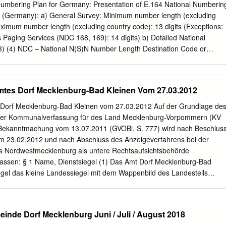
infectious diseases and aller- another EUROIMMUN institution, is
umbering Plan for Germany: Presentation of E.164 National Numberin
rform genetic analyses. The to basic research. The institute also
9 (Germany): a) General Survey: Minimum number length (excluding
ounded 1987 from the Uni- with universities, clinics and renowned
aximum number length (excluding country code): 13 digits (Exceptions:
wig-Holstein, Ger- research institutions from all over the world. many).
 Paging Services (NDC 168, 169): 14 digits) b) Detailed National
, the group These cooperations have resulted in a large turnover
(3) (4) NDC – National N(S)N Number Length Destination Code or
 euros. number of diploma and doctorate theses. EUROIMMUN is ISO
m Minimum Usage of E.164 number Additional Information N(S)N –
008, The enterprise has extensive expertise in EN ISO 13485:2012, IS
ignificant Number 115 3 3 Public Service Number for German
 of immunology, cell biology, histo- logy, biochemistry and molecular
Harmonised European Services of Social Value 1161 6 6 Harmonised
tes Dorf Mecklenburg-Bad Kleinen Vom 27.03.2012
al Value 137 10 10 Mass-traffic services 15020 11 11 Mobile services
digital media GmbH 15050 11 11 Mobile services NAKA AG 15080 11 11
Dorf Mecklenburg-Bad Kleinen vom 27.03.2012 Auf der Grundlage de
rld Call GmbH 1511 11 11 Mobile services Telekom Deutschland GmbH
 2 der Kommunalverfassung für des Land Mecklenburg-Vorpommern (KV
ces Telekom Deutschland GmbH 1514 11 11 Mobile services Telekom
 Bekanntmachung vom 13.07.2011 (GVOBl. S. 777) wird nach Beschlus
11 11 Mobile services Telekom Deutschland GmbH 1516 11 11 Mobile
 23.02.2012 und nach Abschluss des Anzeigeverfahrens bei der
hland GmbH 1517 11 11 Mobile services Telekom Deutschland GmbH
es Nordwestmecklenburg als untere Rechtsaufsichtsbehörde
ces Vodafone GmbH 1521 11 11 Mobile services Vodafone GmbH /
assen: § 1 Name, Dienstsiegel (1) Das Amt Dorf Mecklenburg-Bad
y 1522 11 11 Mobile services Vodafone
iegel das kleine Landessiegel mit dem Wappenbild des Landesteils
henden Stierkopf mit abgerissenem Halsfell und Krone, und der
ECKLENBURG- BAD KLEINEN ● LANDKREIS
2) Die Führung des Dienstsiegels ist der Amtsvorsteherin oder
einde Dorf Mecklenburg Juni / Juli / August 2018
lten, sie oder er kann Dritte mit der Führung des Dienstsiegels