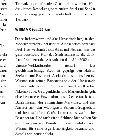
chen
Tierpark ohne störenden Zaun erlebt werden. Für
steht
die kleinen Besucher gibt es zudem Spiel und Spaß in
2 im
den großzügigen Spiellandschaften direkt im
thmer
Tierpark.
ecke
WISMAR (ca. 23 km)
hrig
Diese liebenswerte und alte Hansestadt liegt in der
Mecklenburger Bucht und im Windschatten der Insel
m)
Poel. Hier verbindet sich Altes mit Neuem, was das
e ein
ganz besondere Flair der Stadt ausmacht, die dank
eses
ihrer faszinierenden Altstadt seit dem Jahr 2002 zum
ndig
Unesco-Weltkulturerbe
gehört.
Die
ichen
geschichtsträchtige Stadt ist geprägt von Hafen,
hen
Seefahrt und Fischerei. Architektonisch gesehen ist
der
Wismar mit seiner Backsteingotik der Hansestadt
alle
Lübeck sehr ähnlich. Von den drei Hauptkirchen
en.
Nikolaikirche, Georgenkirche und Marienkirche geht
chen
eine besondere Faszination aus. Die restaurierten
gar
Bürgerhäuser, der einzigartige Marktplatz und die
Altstadt mit den wichtigsten Sehenswürdigkeiten
und beschaulichen Cafés locken stets zahlreiche
Besucher an. Und auch einen Schluck Bier sollten Sie
sich hier gönnen: Bereits im Spätmittelalter war
Wismar für seine rege Brautätigkeit bekannt und
damals wie heute beliebt.