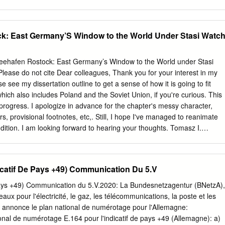
urg.eu Internet: www.amt‐neuburg.de AV: Heidrun Teichmann LVB:
ter‐Warin Gemeinden ohne eigene Verwaltung, Anschrift: für die
igenen und übertragenen Wirkungskreis Übertragung der Amt
k: East Germany’S Window to the World Under Stasi Watch
tsführung auf Der Amtsvorsteher die amtsangehörige Stadt Neukloste
dt im eigenen Wirkungskreis Stadt Neukloster Der Bürgermeister
kloster Tel.: 038422/440‐0 Fax: 038422/440‐26 E‐Mail:
eehafen Rostock: East Germany’s Window to the World under Stasi
Meier Internet: www.amt‐neuburg.de Hauptamtlicher Bürgermeister
lease do not cite Dear colleagues, Thank you for your interest in my
 LVB des AV: Adolf Wittek Amtes LVB: Frank Meier Amt Grevesmühlen‐
e see my dissertation outline to get a sense of how it is going to fit
ene Verwaltung – Anschrift: für die Aufgaben des Amtes im eigenen
 which also includes Poland and the Soviet Union, if you're curious. This
mühlen‐Land Bildung einer Der Bürgermeister der Stadt
 progress. I apologize in advance for the chapter's messy character,
gemeinsch aft mit der Stadt für die Aufgaben des Amtes im
rs, provisional footnotes, etc,. Still, I hope I've managed to reanimate
eis
dition. I am looking forward to hearing your thoughts. Tomasz I.
halck-Golodkowski, a Stasi Oberst in besonderen Einsatz , a colonel in
 away on June 21, 2015. He was 83 years old. Schalck -- as he was
rdinates -- spent most of the last quarter-century in an insulated
icatif De Pays +49) Communication Du 5.V
 his career being all over three weeks after the fall of the Wall. But his
iced. All major German evening TV news services marked his death,
pays +49) Communication du 5.V.2020: La Bundesnetzagentur (BNetzA),
of extended commentary. The most popular one, Tagesschau , painted
aux pour l'électricité, le gaz, les télécommunications, la poste et les
lors appropriately dark for one of the most influential and enigmatic
 annonce le plan national de numérotage pour l'Allemagne:
egime. True, Mielke or Honecker usually had the last word, yet Schalck'
onal de numérotage E.164 pour l'indicatif de pays +49 (Allemagne): a)