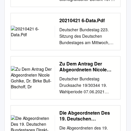
stellt fest: Die Anzahl der
Nummer der Frage der Frage
Claudia Wiest, Gabriela Schimmer-Göresz, EDV-
2017, in which you fully
Procedure are also required by law. The spheres of
esetz (WissStudUG) das Wis-
Sitzung Berlin, Freitag, den
Selbstständigen ist in den
Badum, Lisa (BÜNDNIS
Fachmann Sebastian Frankenberger, Christiane Lüst,
refused access to the legal
respon- sibility of the committees essentially reflect
senschaftszeitvertragsgesetz
19. Juni 2020 Inhalt:
vergangenen Jahren spürbar
90/DIE GRÜNEN) .... 35
Schliersee Dr.
opinion “Responses to
the Federal Government’s distribution of ministerial
(WissZeitVG) dahingehend
Tagesordnungspunkt 26:
20210421 6-Data.Pdf
gestiegen. Da- runter
Hemmelgarn, Udo Theodor
questions concerning the
portfolios. This enables Parliament to scruti- nise the
novelliert, dass zeit- lich
Zusatzpunkt 25: a) Erste
befinden sich zunehmend
(AfD) ............67, 68 Bartsch,
interpretation of Art. 14.4 of
Deutscher Bundestag 223.
government’s work effectively. The Bundestag
begrenzte
Beratung des von den
Solo-Selbstständige. Mehr als
Dietmar, Dr. (DIE LINKE.)
the Statute of the ESCB and
Sitzung des Deutschen
committees The German Bundestag sets political
Beschäftigungsverhältnisse
Fraktionen der Erste Beratung
die Hälfte aller Selbst-
............. 49 Herbrand, Markus
of the ECB”. We submit the
Bundestages am Mittwoch,
priorities of its own by establishing additional
um bis zu zwölf Monate
des von den Fraktionen der
ständigen beschäftigen
(FDP) ...........................6
confirmatory application on
21. April 2021 Endgültiges
committees for specific sub- jects, such as sport,
verlängert werden können.
CDU/CSU und SPD
mittlerweile keine
Bause, Margarete Herbst,
the following grounds that the
Ergebnis der Namentlichen
cultural affairs or tourism. In addition, special bodies
Allerdings läuft diese
eingebrachten Ent- CDU/CSU
Mitarbeiterinnen oder
Torsten (FDP)
ECB has a legal obligation to
Abstimmung Nr. 6
such as parlia- mentary advisory councils, The
Regelung zum 31. März 2021
Zu Dem Antrag Der
und SPD eingebrachten
Mitarbeiter. Im Jahr 2015 gab
............................ 87
disclose documents based on
Gesetzentwurf der Fraktionen
Abgeordneten Nicole
committees discuss and committees of inquiry or
aus, wo- durch alle danach
Entwurfs wurfs eines Zweiten
es knapp 4,2 Millionen
(BÜNDNIS 90/DIE GRÜNEN)
Article 2 (1) ECB/2004/3 in
der CDU/CSU und SPD
Gohlke, Dr. Birke Bull-
deliberate on items referred study commissions can
begründeten Arbeitsverträge
Gesetzes zur Umset- eines
Selbstständige in
...............11, 28 Herzog,
Deutscher Bundestag
conjunction with Article 15 (3)
Bischoff, Dr
Entwurf eines Vierten
also to them by the plenary.
nicht mehr von der Novelle
Gesetzes über begleitende
Deutschland. Davon waren
Gustav (SPD)
Drucksache 19/30344 19.
TFEU. Presumption of the
Gesetzes zum Schutz der
profitieren. (vgl.
Maßnah- zung steuerlicher
2,3 Mil- lionen Solo-
........................... 88 Bayram,
Wahlperiode 07.06.2021
exceptions set out in Article 4
Bevölkerung bei einer
https://www.bmbf.de/de/karrier
Hilfsmaßnahmen zur men zur
Selbstständige, d. h. etwas
Canan Höchst, Nicole (AfD)
Beschlussempfehlung und
(2) ECB/2004/3 (undermining
epidemischen Lage von
ewege-fuer-den-wissenschaftl
Umsetzung des Konjunktur-
mehr als die Hälfte.
............................ 41
Bericht des Ausschusses für
of the protection of court
nationaler Tragweite - Drs.
ichen-nachwuchs-an-
und Bewältigung der Corona-
Insbesondere der Anteil der
(BÜNDNIS 90/DIE GRÜNEN)
Bildung, Forschung und
proceedings and legal advice)
Die Abgeordneten Des
19/28444, 19/28692 und
hochschulen-verbessern-
Krise (Zweites
selbstständigen Frauen ist in
.................. 48 Hoffmann,
Technikfolgenabschätzung
19. Deutschen
and Article 4 (3) ECB/2004/3
19/28732 Abgegebene
1935.html).
Krisenbewältigungspakets
den letzten Jahren gestiegen.
Christoph, Dr. (FDP)
(18. Ausschuss) zu dem
Bundestages Direkt- Und
(undermining of the
Stimmen insgesamt: 656 Nicht
Corona-Steuerhilfegesetz)
Die Abgeordneten des 19.
Frauen arbeiten zu zwei
................. 29 Brandner,
Listenmandate
Antrag der Abgeordneten