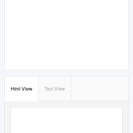
Html View
Text View