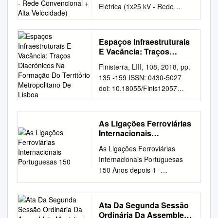
Elétrica (1x25 kV - Rede
Alta Velocidade)
convencional, 2x25 kV - Rede
convencional + Alta
velocidade) Rui de Carvalho
Espaços Infraestruturais
Costa Pereira Dissertação
E Vacância: Traços
para obtenção do grau de
Diacrónicos Na
Finisterra, LIII, 108, 2018, pp.
Formação Do Território
Mestre em Engenharia
135 -159 ISSN: 0430-5027
Metropolitano De Lisboa
Eletrotécnica - Sistemas
doi: 10.18055/Finis12057
Elétricos de Energia
Artigo ESPAÇOS
Dissertação realizada sob
INFRAESTRUTURAIS E
orientação do Professor
VACÂNCIA: TRAÇOS
As Ligações Ferroviárias
Doutor Filipe Miguel Tavares
DIACRÓNICOS NA
Internacionais
de Azevedo Mestrado em
FORMAÇÃO DO
Portuguesas 150
Engenharia Eletrotécnica
As Ligações Ferroviárias
TERRITÓRIO
Sistemas Elétricos de Energia
Internacionais Portuguesas
METROPOLITANO DE
Departamento de Engenharia
150 Anos depois 1 -
LISBOA João Rafael Santos1
Eletrotécnica Instituto
Introdução Ao percorrermos
RESUMO – A formação do
Superior de Engenharia do
150 anos na história dos
território metropolitano de
Porto Porto, Outubro de 2013
caminhos de ferro
Ata Da Segunda Sessão
Lisboa assentou numa com-
ii Resumo O transporte
portugueses é fácil constatar
Ordinária Da Assembleia
plexa articulação entre o