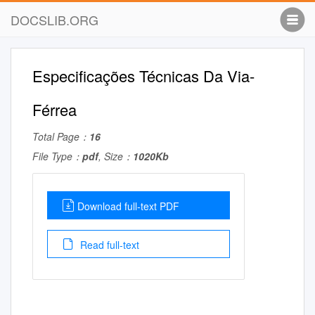
DOCSLIB.ORG
Especificações Técnicas Da Via-
Férrea
Total Page：
16
File Type：
pdf
, Size：
1020Kb
Download full-text PDF
Read full-text