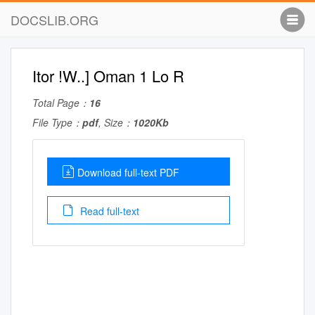
DOCSLIB.ORG
Itor !W..] Oman 1 Lo R
Total Page：
16
File Type：
pdf
, Size：
1020Kb
Download full-text PDF
Read full-text