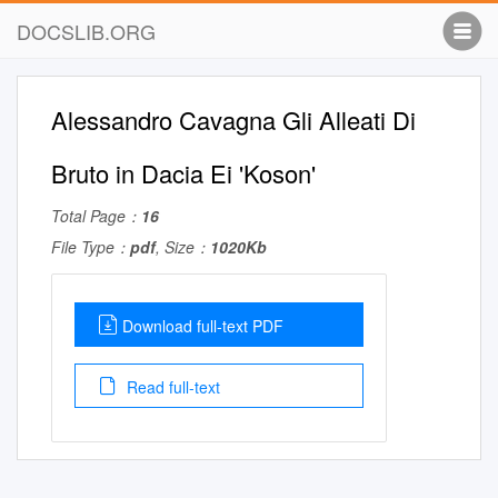
DOCSLIB.ORG
Alessandro Cavagna Gli Alleati Di
Bruto in Dacia Ei 'Koson'
Total Page：
16
File Type：
pdf
, Size：
1020Kb
Download full-text PDF
Read full-text