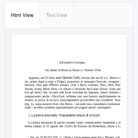
Html View
Text View
View metadata, citation and similar papers at core.ac.uk
CORE
brought to you by
provided by
OpenstarTs
Alessandro Cavagna
’
Gli alleati di Bruto in Dacia e i ‘Koson’ d
oro
Guerre Civili
Appiano, nel IV libro delle
, ricorda che nel 42 a.C. Bruto e Cas-
’
sio, prima degli scontri a Filippi, passarono in rassegna l
esercito: vengono così
elencati, oltre agli eﬀettivi romani, Celti e Iberi, Lusitani,
T
r
aci, Illiri, Partini,
’
T
e
ssali, Arabi, Medi, Parti, i re alleati e i tetrarchi dei Galati d
Asia
. Sono nume-
1
rosi gli storici che, accanto alle forze ricordate da Appiano, hanno ritenuto che
comparissero anche i Daci/Geti, sebbene essi non fossero esplicitamente men-
zionati: la prova di un loro coinvolgimento proverrebbe dai cosiddetti ‘Koson’
’
–
(ﬁg. 1), ossia monete d
oro che Bruto
secondo una consolidata tradizione di
–
studi
avrebbe prodotto appositamente per pagare questi contingenti
2.
La prima anomalia: l’impossibile lettura di
1.
KOΣΩN
La prima menzione di queste monete viene comunemente rimandata a una
lettera (datata al 31 agosto del 1520) che Erasmo da Rotterdam, allora a Lou-
civ.
1
App.
IV 88 (371-373): «[...] Bruto e Cassio mossero verso Eno e Maronea, e da lì a