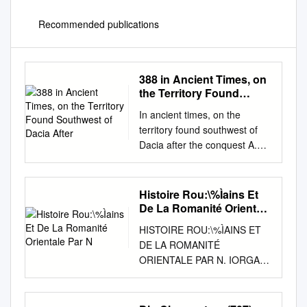
Recommended publications
388 in Ancient Times, on
the Territory Found
Southwest of Dacia After
In ancient times, on the
territory found southwest of
Dacia after the conquest A.
Caecina Severus was
endowed by the governor of
Macedonia, as Μυσιας were
Histoire Rou:\%Ìains Et
formed two military ground
De La Romanité Orientale
alignments Lederata–
Par N
HISTOIRE ROU:\%ÌAINS ET
Tibiscum and Dierna– άρχων
DE LA ROMANITÉ
and in this quality he defeated
ORIENTALE PAR N. IORGA
the barbarians from Pannonia
PUBLIÉE SOUS LES
at Sirmium, Tibiscum, along
AUSPICES DE SA MAJESTE
with two other along the
LE ROI CHARLES II PAR