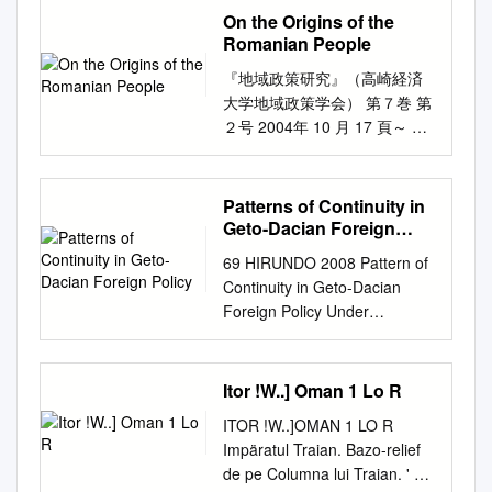
New Jacoby. Final version of
de celle-ci, qui n'était que
cîndva colegului său de trium­
On the Origins of the
Catus. At the beginning of the
KONINKLIJK BELGISCH DE
record available online:
celui d' Alexandre-le-Grand.
virat. ,,M. Antonius scribit,
Romanian People
following the province. year, in
NUMISMATIQUE DE
http://referenceworks.brillonlin
Nous avons vu comment la
spune istoricul, primum eum
7 A.D, Caecina Severus found
BELGIQUE GENOOTSCHAP
e.com/browse/brill-s-new-
『地域政策研究』（高崎経済
pénétration de Rome dans les
Antonio filio despondisse
on the territory of future
VOOR NUMISMATIEK AVEC
jacoby General rights Unless
大学地域政策学会） 第７巻 第
Balcans a commencé par les
Iuliam, dein Cotisoni Getarum
Moesia province The most
L'AIDE DE LA DIRECTION
a licence is specified above,
２号 2004年 10 月 17 頁～ 38
deux guerres d'Illyrie (229-
regi, quo tempore sibi
majority of the studies have
GÉNÉRALE DE MET DE
all rights (including copyright
頁 On the Origins of the
228 et 219 avant J. Chr.), dont
quoqu,e in vicem filiam regis
emerged in postwar period
FINANCIËLE STEUN VAN
and moral rights) in this
Romanian People Elena
nous avons parléplushaut, en
in matrimonium petisset'•l
through the will follow the
HET L'ENSEIGNEMENT, DE
document are retained by the
Taralunga TAMURA Abstract I
Patterns of Continuity in
rapport avec les races
(,,M. Antonius scrie că
attackers in barbaricum and
LA FORMATION ET DE
authors and/or the copyright
have been often asked where
Geto-Dacian Foreign
aborigènes dans la Péninsule
Octavianus a făgăduit-o pe
will find himself caught in the
MINISTERIE VAN DE
holders. The express
I come from and I have
Policy
du Sud-Est Européen.
Iulia mai întîi fiului său,
Volceene establishment of
VLAAMSE GEMEENSCHAP
69 HIRUNDO 2008 Pattern of
permission of the copyright
realized that not much is
Jusqu'au II-e siècle, Narona,
Antonius, apoi lui Cotiso,
new museums in Reşiţa and
LA RECHERCHE DU
Continuity in Geto-Dacian
holder must be obtained for
known about Romania, its
Lissus, Salona, certaines iles
regele geţilor, şi că tot atunci a
Caransebeş alongside
MINISTÈRE DE LA EN VAN
Foreign Policy Under
any use of this material other
location, language and history.
avaient, sous le rapport
cerut, în schimb, în căsătorie,
Timişoara and marshes where
DE DIRECTION GÉNÉRALE
Burebista Paul Vădan
than for purposes permitted
This paper is an examination
romain, le méme caractère
chiar pentru el, pe fiica
he settled camp. This place
DE COMMUNAUTÉ
Following the death of
by law. •Users may freely
of the roots of Romanian
que, plus tard, h l'époque de
regelui"). Lăsînd la o parte
was not specified so far, but it
FRANÇAISE ET DU
Alexander the Great, the
Itor !W..] Oman 1 Lo R
distribute the URL that is used
history. It is supported by
la domination véni- tienne, ces
lipsa de verosimilitate a
could be Arad, thus increasing
L'ENSEIGNEMENT, DE LA
ancient world was affected by
to identify this publication.
ofﬁcial historical evidence and
localités eurent sous le
aserţiunii, în care trebuie să
ITOR !W..]OMAN 1 LO R
the number of archaeologists
FORMATION ET MrNISTERIE
prolonged po - litical turmoil
•Users may download and/or
some of the data is approved
rapport italien 1 Les guerres
vedem o încercare a rivalului
Impäratul Traian. Bazo-relief
concerned with research in
DE LA RECHERCHE DU
as many states emerging after
print one copy of the
by the Romanian Academy of
de Macédoine ont fait
viitorului împărat de a-l
de pe Columna lui Traian. ' oo
the related with the marshes
MINISTÈRE VAN DE
323 BC, both within and
publication from the University
History and Archeology,