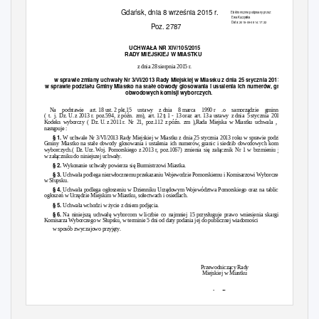
Gdańsk, dnia 8 września 2015 r.
Elektronicznie podpisany przez:
Ewa Kuczy
ska
Data: 2015-09-08 14:17:22
Poz. 2787
UCHWAŁA NR XIV/105/2
015
RADY MIEJSKIEJ W MIASTKU
z dnia 28 sierpnia 2015 r.
w sprawie zmiany uchwały Nr 3/VI/2013 Rady Miejskiej w
Miastku z dnia 25 stycznia 2013 roku
w
sprawie podziału Gminy Miastko na stałe obwody glosowania i ustalenia ich numerów,
granic i siedzib
obwodowych komisji wyborczych.
Na podstawie art.
18 ust. 2 pkt.15
ustawy z
dnia 8
marca 1990
r .o samorządzie gminnym
( t. j. Dz.
U. z 2013 r.
poz.594, z
późn. zm), art.
12
§
1 -
13 oraz
art. 13 a ustawy
z dnia
5 stycznia
2011 -
Kodeks wyborczy ( Dz.
U. z 2011 r.
Nr 21, poz.112 z
późn. zm ),Rada Miejska w
Miastku uchwala , co
następuje :
§
1.
W uchwale Nr 3/VI/2013 Rady Miejskiej w Miastku z dnia 25 stycznia 2013 roku w
sprawie podziału
Gminy Miastko na stałe obwody glosowania i
ustalenia i
ch numerów, granic i
siedzib obwodowych komisji
wyborczych.( Dz.
Urz. Woj.
Pomorskiego z
2013
r, poz.1067) zmienia się załącznik Nr 1
w brzmieniu jak
w
załączniku do niniejszej uchwały.
§
2.
Wykonanie uchwały powierza się Burmistrzowi Miastka.
§
3.
Uchwała podlega niezwłocznemu przekazaniu Wojewodzie Pomorskiemu i
Komisarzowi Wyborczemu
w
Słupsku.
§
4.
Uchwała podlega ogłoszeniu w Dzienniku Urzędowym Województwa Pomorskiego oraz na tablicach
ogłoszeń w Urzędzie Miejskim w Miastku, sołectwach i
osiedlach.
§
5.
Uchwała wchodzi w życie z dniem podjęcia.
§
6.
Na niniejszą uchwałę wyborcom w
liczbie co najmniej 15
przysługuje prawo wniesienia skargi do
Komisarza Wyborczego w
Słupsku, w
terminie 5
dni od daty podania jej do publicznej wiadomości
w sposób zwyczajowo przyjęty.
Przewodniczący Rady
Miejskiej w Miastku
Jan Basara