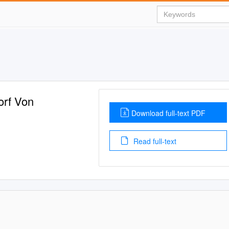
orf Von
Download full-text PDF
Read full-text