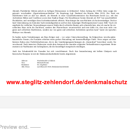
Ahrends Flachdächer führten jedoch zu heftigen Diskussionen in Zehlendorf. Schon Anfang der 1920er Jahre sorgte die
pejorativ verschmähte „Zigarrenkistenarchitektur“ für Empörung (vgl. Denkmal des Monats März 2011). Der Streit um
Dachformen hielt an und war aktuell, als Ahrends in einer Gutachterkommission das Bezirksamt beriet (u.a. mit den
Architekten Mebes und Crzellitzer sowie dem Stadtrat Hoge). Für Einzelhäuser formte Ahrends ab 1927 fast ausschließlich
Flachdächer, und verteidigte diese Architekturästhetik offensiv. Man drängte ihn zum Rücktritt als Sachverständiger. Doch er
fand Unterstützung im Zentralen Sachverständigenbeirat und bei dem damaligen Oberbürgermeister Gustav Böß.“Auch ich
empfinde die vielfachen Verunstaltungen unserer Städte durch schlechte Bauten aufs schmerzlichste, aber ich mache für ein
schlechtes Haus nicht die Dachform, sondern den Planverfasser verantwortlich und trete dafür ein, dass man nicht von
guten und schlechten Dachformen, sondern nur von guten und schlechten Architekten sprechen kann“ lautet ein typisches
Plädoyer von Ahrends.
Es fanden starke Veränderungen am Haus Krüger statt – vor seiner Unterschutzstellung. Im Erdgeschoss verschwanden
bauzeitliche Fenster, die Fassaden erhielten einen groben Putzauftrag mit kunststoffhaltiger Farbe. Fotos zeigen auf dem
hinteren Kubus eine Freilichtdachterrasse, die in den Genehmigungszeichnungen als „Sonnenbad“ bezeichnet wurde. Sie
verschwand. Nach intensiver Diskussion wurde dem Austausch der maroden originalen Verbundfenstern zugestimmt. Heute
ersetzten sie Nachbauten mit Isoliergläsern, die die Innenflügel energetisch ertüchtigen.
Auch das Schadensbild der Fassaden hat sich verschlimmert. Doch ihre Instandsetzung mit hellem Glattputz nach
historischer Rezeptur ist mit der Denkmalschutzbehörde bereits abgestimmt.
Adresse:
Wachtelstraße 4, Dahlem
T
e
xt:
Michaele Brunk
Redaktion:
Dr. Jörg Rüter
Abb./Fotos:
nach Bauwelt 1928, Denkmalschutzbehörde
www.steglitz-zehlendorf.de/denkmalschutz
review end. ——