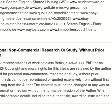
approaches. It became apparent that something new was required: an
Search Engine - Shared Housing (WG): www.studenten-wg.de
 state-of-the-art knowledge and proceeded onward to challenge the
rstanding; a form truly interdisci- plinary in its problem-solving
he Stifterverband established Dahlem Konferenzen (the Dahlem
mieten/berlin/zwischenmiete/k0c203l3331 www.ebay-
n with the Deutsche Forschungsgemeinschaft in 1974. Silke Bernhard,
ng-mieten/berlin/untermiete/k0c203l3331 Search Engine - Flats:
 the Schering Symposia, was Figure adapted from L’Atmosphère:
mille Flammarion. Paris: Librairie Hachette et Cie., 1888. viii The
ng.html www.studenten-wohnung.de
d to lead the conference team and was instrumental in implementing
igen.de/s-wohnung-
 Dahlem Workshops take their name from a district of Berlin known for
wohnungsboerse.net
onal Non-Commercial Research Or Study, Without Prior
ions to science.
nts: WBM-Wohnungsbaugesellschaft Berlin-Mitte
e
ts):
hnen/moebliertes_wohnen/moeblWohnenStart.html Student
 representations of working-class Berlin, 1924–1930. PhD thesis.
em (minimum rental period = 6 months): http://www.je-immobilien-
82/ Copyright and moral rights for this thesis are retained by the author
me.html
 for personal non-commercial research or study, without prior
ww.berlinovo.de/de IBZ - Internationales
 thesis cannot be reproduced or quoted extensively from without first
schaft e.V.: http://www.ibz- berlin.de/wohnen Studentendorf
riting from the Author The content must not be changed in any way or
itania (holiday flats): www.ferienwohnung-
 format or medium without the formal permission of the Author When
 bibliographic details including the author, title, awarding institution and
w.wohnung-berlin.de/ Be my
e given Glasgow Theses Service http://theses.gla.ac.uk/
representations of working-class Berlin, 1924–1930 Mark Hobbs BA