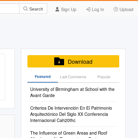
Sign Up
Log In
Upload
Search
Download
Featured
Last Commenis
Popular
University of Birmingham at School with the
Avant Garde
Criterios De Intervención En El Patrimonio
Arquitectónico Del Siglo XX Conferencia
Internacional Cah20thc
The Influence of Green Areas and Roof