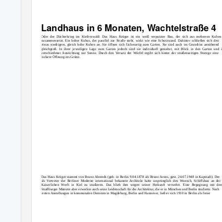
Landhaus in 6 Monaten, Wachtelstraße 4
Oder der Dächerkrieg im Kiefernwald: Das Haus Krüger ist ein weiß verputzter Bau, der sich aus mehreren Kuben
zusammensetzt. Ein hoher Kubus, der parallel zur Straße steht, wirkt wie eine Schutzwand. Dahinter schließen sich drei
etwas niedrigere, gleich hohe Kuben an. Sie öffnen sich fächerartig zum Garten. Sie sind auch im Grundriss annähernd
gleichgroß. In ihrer jeweiligen Lage zum Garten jedoch sind sie individuell gestaltet, mit Blick in den Garten und 
verschiedener Ausrichtung zur Sonne. Durch den Versatz der Würfel ergibt sich hinter der straßenseitigen Strenge eine
lockere Öffnung ins Grüne.
Das Haus Krüger stammt von Bruno Ahrends (geb. in Berlin 9.04.1878 als Bruno Arons, gest. 24.07.1948 in Kapstadt). Der
als Vertreter der Berliner Moderne international bekannte Architekt hatte ursprünglich den Wunsch, Schiffsbau an der
Kaiserlichen Werft in Kiel zu studieren. Das blieb ihm wegen seiner Herkunft verwehrt. Eine Begegnung mit de
Straßburger Münster aber erweckte auch seine Leidenschaft für die Architektur, die er in München und Berlin studierte. Nach
ersten Anstellungen in kommunalen Diensten in Magdeburg, Berlin und Hannover, ließ er sich 1910 in Berlin als freier