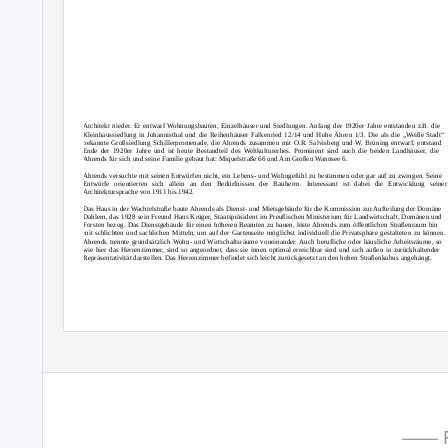
Architekt nieder. Er entwarf Wohnungsbauten, Einzelhäuser und Siedlungen. Anfang der 1920er Jahre entstanden z.B. die
Kleinhaussiedlung in Johannisthal und die Reihenhäuser Falkenried 12/14 und Hohe Ähren 1/3. Die als die „Weiße Stadt“
bekannte Großsiedlung Schillerpromenade, die Ahrends zusammen mit O.R. Salvisberg und W. Brüning entwarf, entstand
Ende der 1920er Jahre und ist heute Bestandteil des Weltkulturerbes. Prominent sind auch die beiden Landhäuser, die
Ahrends für sich und seine Familie gebaut hat: Miquelstraße 66 und Am Großen Wannsee 6.
Ahrends versuchte mit seinen Entwürfen nicht, ein Lebens- und Wohngefühl zu bestimmen oder gar auf zu zwingen. Seine
Entwürfe orientierten sich allein an den Bedürfnissen der Bauherrn. Interessant ist dabei die Entwicklung seiner
Architektursprache von 1911 bis 1942.
Das Haus in der Wachtelstraße baute Ahrends als Dienst- und Mietsgebäude für die Kommission zur Aufteilung der Domäne
Dahlem, das 1928 sein Freund Hans Krüger, Staatspräsident im Preußischen Ministerium für Landwirtschaft, Domänen und
Forsten bezog. Das Dienstgebäude für einen höheren Beamten zu bauen, löste Ahrends zum öffentlichen Straßenraum hin
mit schlichten und sachlichen Mitteln, um auf der Gartenseite möglichst individuell die Privatsphäre gestalteten zu können.
Ahrends trennte grundsätzlich Wohn- und Wirtschaftsräume voneinander. Auch berufliche oder häusliche Arbeitsräume, so
wie hier das Herrenzimmer, sind so angeordnet, dass sie innen optimal erreichbar sind und sich außen in zurückhaltender
Repräsentativität darstellen. Das Herrenzimmer befindet sich leicht zurückgesetzt an den hohen Straßenkubus angehängt.
—— P