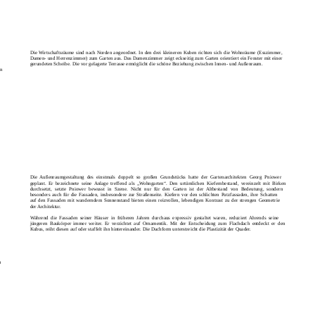
Die Wirtschaftsräume sind nach Norden angeordnet. In den drei kleineren Kuben richten sich die Wohnräume (Esszimmer,
Damen- und Herrenzimmer) zum Garten aus. Das Damenzimmer zeigt eckseitig zum Garten orientiert ein Fenster mit einer
gerundeten Scheibe. Die vor gelagerte
T
e
rrasse ermöglicht die schöne Beziehung zwischen Innen- und Außenraum.
in
Die Außenraumgestaltung des einstmals doppelt so großen Grundstücks hatte der Gartenarchitekten Georg Pniower
geplant. Er bezeichnete seine Anlage treffend als „Wohngarten“. Den urtümlichen Kiefernbestand, vereinzelt mit Birken
durchsetzt, setzte Pniower bewusst in Szene. Nicht nur für den Garten ist der Altbestand von Bedeutung, sondern
besonders auch für die Fassaden, insbesondere zur Straßenseite. Kiefern vor den schlichten Putzfassaden, ihre Schatten
auf den Fassaden mit wanderndem Sonnenstand bieten einen reizvollen, lebendigen Kontrast zu der strengen Geometrie
der Architektur.
Während die Fassaden seiner Häuser in früheren Jahren durchaus expressiv gestaltet waren, reduziert Ahrends seine
jüngeren Baukörper immer weiter. Er verzichtet auf Ornamentik. Mit der Entscheidung zum Flachdach entdeckt er den
Kubus, reiht diesen auf oder staffelt ihn hintereinander. Die Dachform unterstreicht die Plastizität der Quader.
m