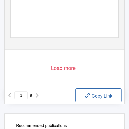
1
Load more
6
Copy Link
Recommended publications