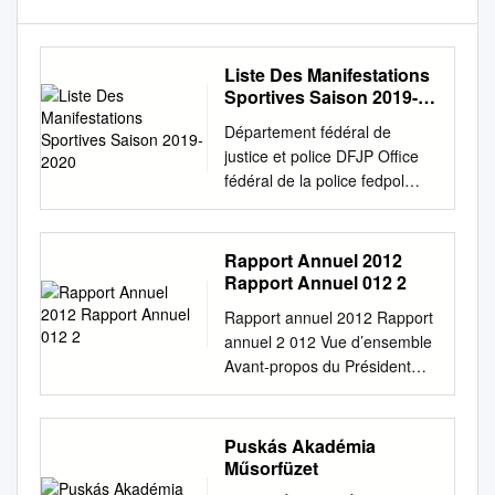
Liste Des Manifestations
Sportives Saison 2019-
2020
Département fédéral de
justice et police DFJP Office
fédéral de la police fedpol
Domaine Hooliganisme Liste
des manifestations sportives
Football; Date: 03.06.2019 -
Rapport Annuel 2012
31.08.2020; Date Heure Ct.
Rapport Annuel 012 2
Lieu Local Visiteur Situation
Rapport annuel 2012 Rapport
lors du trajet Situation avant le
annuel 2 012 Vue d’ensemble
Situation pendant le Situation
Avant-propos du Président
après le Situation lors du trajet
central 04 Présidents centraux
d'aller match match match de
de l’ASF 05 Table des
retour 29.06.2019 16:00 ZG
matières 06 Les partenaires
Puskás Akadémia
Zug FC Luzern Cashpoint
08 L’Association Suisse de
Műsorfüzet
SCR Altach 02.07.2019 19:30
Football (ASF) 10 Le football