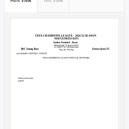
Html View
Text View
UEFA CHAMPIONS LEAGUE - 2021/22 SEASON
MATCH PRESS KITS
Stadion Wankdorf - Berne
Wednesday 18 August 2021
21.00CET (21.00 local time)
BSC Young Boys
Ferencvárosi TC
Play-off, First leg
Last updated 16/08/2021 16:08CET
UEFA CHAMPIONS LEAGUE OFFICIAL SPONSORS
Fixtures and results
2
Legend
5