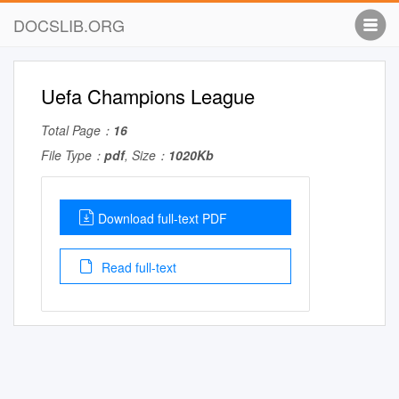
DOCSLIB.ORG
Uefa Champions League
Total Page：
16
File Type：
pdf
, Size：
1020Kb
Download full-text PDF
Read full-text