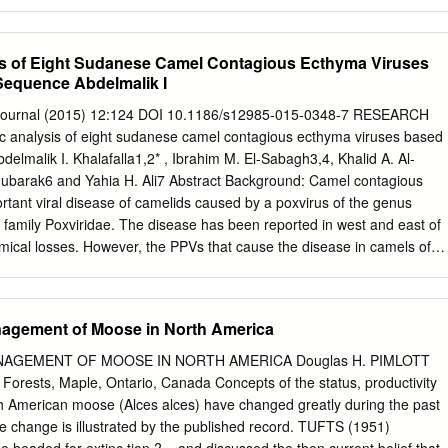
erologic tests in cervids (Cervid Serology Project); USAHA resolution to
licenses the Dual-Path Platform (DPP) secondary test for elk, red
y compared to Stat-Pak Oct 2012 –
is of Eight Sudanese Camel Contagious Ecthyma Viruses
k (primary) and DPP (secondary) as official bovine TB tests in elk, re
equence Abdelmalik I
er and reindeer Recent Actions Stat-Pak is no longer in
ogy Journal (2015) 12:124 DOI 10.1186/s12985-015-0348-7 RESEARCH
SDA APHIS created a Guidance Document
 analysis of eight sudanese camel contagious ecthyma viruses based
ctions for using the tests
lmalik I. Khalafalla1,2* , Ibrahim M. El-Sabagh3,4, Khalid A. Al-
ov/animal_health/animal_
Mubarak6 and Yahia H. Ali7 Abstract Background: Camel contagious
wnloads/vs_guidance_670 1.2_dpp_testing.pdf 4 Cervid Serology
tant viral disease of camelids caused by a poxvirus of the genus
te TB detection tests for official bovine tuberculosis (TB) program use
 family Poxviridae. The disease has been reported in west and east of
nadensis) White-tailed deer
ical losses. However, the PPVs that cause the disease in camels of
bjected to genetic characterization. At present, the PPV that cause
assified because only few isolates that have been genetically analyzed
was used to amplify the B2L gene of the PPV directly from clinical
agement of Moose in North America
 dromedary camels affected with contagious ecthyma in the Sudan
PCR products were sequenced and subjected to genetic analysis. The
AGEMENT OF MOOSE IN NORTH AMERICA Douglas H. PIMLOTT
 for close relationships and genetic variation of the camel PPV (CPPV)
Forests, Maple, Ontario, Canada Concepts of the status, productivity
ation of both Pseudocowpox virus (PCPV) and Orf virus (ORFV) strains
American moose (Alces alces) have changed greatly during the past
in the Sudan. Based on the B2L gene sequence the available CPPV
he change is illustrated by the published record. TUFTS (1951)
to two genetic clades or lineages; the Asian lineage represented by