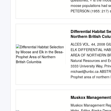
questioned, « Is the moose
isolates from Saudi Arabi
moose populations had ser
the Sudan. Conclusion: Th
PETERSON (1955: 217) stat
viruses close to PCPV in 
for moose must soon pass
lineages.
kill of 12 to 25 per cent 
the breeding population. 
Differential Habitat 
Newfoundland could sustai
Northern British Col
suggested (PIMLOTT, 1959
in spite of progressive l
ALCES VOL. 44, 2008 
increase in annual kill. It
ELK DIFFERENTIAL HAB
within the decade, from t
AREA OF NORTHERN BRITI
potential harvests of two
Natural Resources and Env
in some areas since 1950, 
3333 University Way, Pri
management is more the re
michael@unbc.ca
ABSTRAC
Prophet area of northern 
quality of habitat for un
species in this multi-ungu
collars on 14 female moo
Muskox Management R
assessments of predation 
examined habitat use and 
Muskox Management Report
calving and for elk durin
Hicks, Editor Alaska Dep