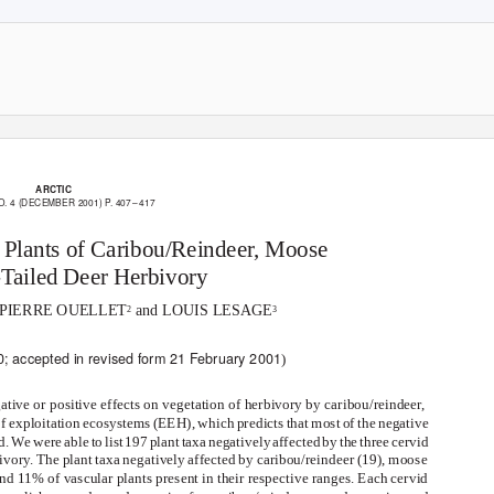
ARCTIC
O. 4 (DECEMBER 2001) P. 40
7
–
4
17
 Plants of Caribou/Reindeer, Moose
Tailed Deer Herbivory
-PIERRE OUELLET
and LOUIS LESAGE
2
3
; accepted in revised form 21 February 2001
)
ve or positive effects on vegetation of herbivory by caribou/reindeer,
 of exploitation ecosystems (EEH), which predicts that most of the negative
ed. W
e
w
er
e
a
bl
e
t
o
l
is
t
1
9
7
p
lan
t
t
ax
a
n
egativel
y
a
ffecte
d
b
y
t
h
e
t
hre
e
c
ervid
bivory. The plant taxa negatively affected by caribou/reindeer (19), moose
d 11% of vascular plants present in their respective ranges. Each cervid