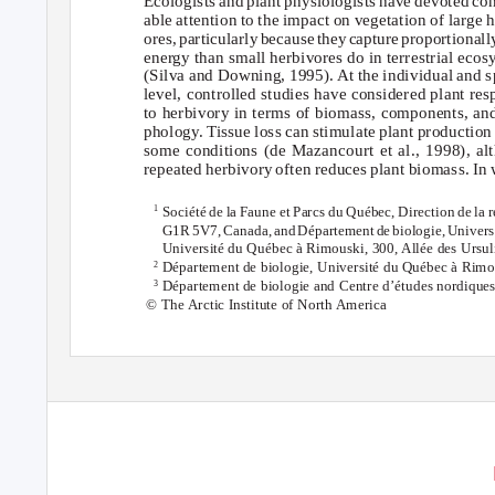
Ecologists and plant physiologists have devoted con
able attention to the impact on vegetation of large 
ores, particularly because they capture proportional
energy than small herbivores do in terrestrial eco
(Silva and Downing, 1995). At the individual and s
level, controlled studies have considered plant re
to herbivory in terms of biomass, components, an
phology. Tissue loss can stimulate plant production
some conditions (de Mazancourt et al., 1998), al
repeated herbivory often reduces plant biomass. In
Société de la Faune et Parcs du Québec, Direction de la
1
G1
R
5
V7, Canada, an
d
D
épartemen
t
d
e
b
iologie, Univers
Université du Québec à Rimouski, 300, Allée des Urs
Département de biologie, Université du Québec à Rimo
2
Département de biologie and Centre d’études nordique
3
© The Arctic Institute of North America