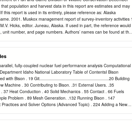
wer elevations from winter to late winter, but subsequent calving
hat population and harvest data in this report are estimates and may
ng calving, moose moved to lowest elevations of the year, whereas elk
 If this report is used in its entirety, please reference as: Alaska
ations. Moose generally selected for mid-elevations and against steep
ame. 2001. Muskox management report of survey-inventory activities 
 habitat in late winter; for Pine-spruce in summer; and for Subalpine
.V. Hicks, editor. Juneau, Alaska. If used in part, the reference would
ost recorded moose locations were in Pine-spruce during late winter,
e, unit number, and page numbers. Authors’ names can be found at the
 in Subalpine during fall and winter.
Funded in part through Federal Aid in Wildlife Restoration, Proj. 16,
7-3. LOCATION 2 GAME MANAGEMENT UNIT: 18 (41,159 mi )
ON: Yukon–Kuskokwim Delta BACKGROUND NUNIVAK ISLAND
des
y distributed in northern and western Alaska but were extirpated by
In 1929, with the support of the Alaska Territorial Legislature, the US
parallel, fully-coupled nuclear fuel performance analysis Computational
gram to reintroduce muskoxen in Alaska. Thirty-one muskoxen were
Department Idaho National Laboratory Table of ContentsI Bison
 to Nunivak Island in Unit 18 during 1935–1936, as a first step toward
th Bison . 19 Git...........................................................20 Building
 to Alaska. The Nunivak Island population grew slowly until
ew Machine . 30 Contributing to Bison. .31 External Users. .35
hen began a period of rapid growth. The first hunting season was
 37 Heat Conduction . 40 Solid Mechanics . 55 Contact . 66 Fuels
population has since fluctuated between 400 and 750 animals,
ple Problem . 89 Mesh Generation. .132 Running Bison . 147
eproductive potential, even under heavy harvest regimes.
t Practices and Solver Options (Advanced Topic) . 224 Adding a New
239 2 / 277 Table of ContentsII Adding a Regression Test to bison/test 
on . 273 References . 276 3 / 277 Bison Overview Bison Team Members
asagranda –
richard.williamson@inl.gov
–
albert.casagranda@inl.gov
•
nie Pitts –
stephen.novascone@inl.gov
–
stephanie.pitts@inl.gov
•