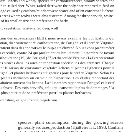
son: lichens and woody species for caribou/reindeer, woody species and
ite-tailed deer. White-tailed deer were the only deer reported to feed on
mage caused by caribou/reindeer were scarce and often concerned lichens.
 areas where wolves were absent or rare. Among the three cervids, white-
f its smaller size and preference for herbs.
, vegetation, white-tailed deer, wolf
tion des écosystèmes (EEH), nous avons examiné les publications qui
tation, du broutement du caribou/renne, de l’orignal et du cerf de Virginie.
entrent dans des endroits où le loup a été éliminé. Nous avons pu énumérer
s cervidés, contre 24 qui profitaient du broutement. Le nombre de taxons
bou/renne (19), de l’orignal (37) et du cerf de Virginie (141) représentait
res situées dans les aires de répartition spécifiques des animaux. Chaque
t la saison de croissance végétale: lichens et plantes ligneuses pour le
ignal, et plantes herbacées et ligneuses pour le cerf de Virginie. Selon les
es plantes menacées ou en voie de disparition. Les études rapportant des
itaient souvent des lichens. La plupart des rapports sur l’orignal et le cerf
ou absent. Des trois cervidés, celui qui causerait le plus de dommages à la
e plus petite et de sa préférence pour les plantes herbacées.
ourriture, orignal, renne, végétation
species, plant consumption during the growing season
generally reduces production (Hjältén et al., 1993; Canham