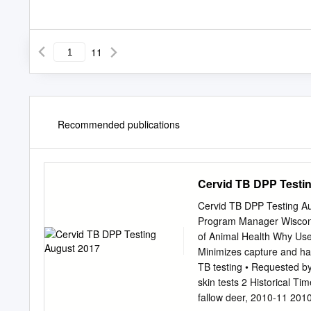
11
Recommended publications
Cervid TB DPP Testi
Cervid TB DPP Testing Au
Program Manager Wisconsi
of Animal Health Why Use the Serologic Test? Employ
Minimizes capture and handling events for 
TB testing • Requested by USAHA and cervid i
skin tests 2 Historical Timeline
fallow deer, 2010-11 2010