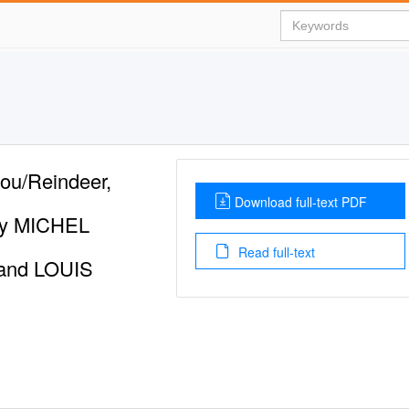
bou/Reindeer,
Download full-text PDF
ory MICHEL
Read full-text
and LOUIS