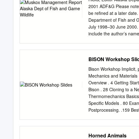
Moose and elk moved to lo
2001 ADF&G Please note t
strategies differed. Duri
be refined at a later date.
moved back to higher elev
Department of Fish and G
slopes; for Stunted spruce
July 1998–30 June 2000. M
during fall and winter. M
include the author’s nam
calv- ing, and summer, and
end of each unit section. 
Grants W-27-2 and W-2
GEOGRAPHIC DESCRIPTI
BISON Workshop Sli
Muskoxen were once widel
the middle or late 1800s. 
Bison Workshop Implicit, 
Congress initiated a pro
Mechanics and Materials 
introduced from Greenland
Overview . 4 Getting Started wi
reintroducing this species
Bison . 28 Cloning to a N
approximately 1958 and t
Thermomechanics Basics .
opened in 1975, and the 
Speciﬁc Models . 80 Exam
exhibiting considerable r
Postprocessing. .159 Bes
Material Model to Bison . 
261 Additional Informati
• Rich Williamson • Al C
Horned Animals
Steve Novascone • Stepha