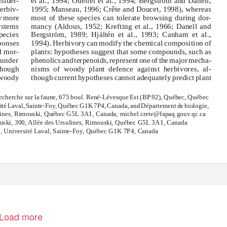
sider-
et al., 1994; Ouellet et al., 1994; Bergström and Danell,
herbiv-
1995; Manseau, 1996; Crête and Doucet, 1998), whereas
ly more
most of these species can tolerate browsing during dor-
systems
mancy (Aldous, 1952; Krefting et al., 1966; Danell and
pecies
Bergström, 1989; Hjältén et al., 1993; Canham et al.,
sponses
1994). Herbivory can modify the chemical composition of
d mor-
plants: hypotheses suggest that some compounds, such as
 under
phenolics and terpenoids, represent one of the major mecha-
though
nisms of woody plant defence against herbivores, al-
 woody
though current hypotheses cannot adequately predict plant
 recherche sur la faune, 675 boul. René-Lévesque Est (BP 92), Québec, Québec
it
é
L
aval, Sainte-Foy, Québe
c
G
1
K
7
P4, Canada, an
d
D
épartemen
t
d
e
b
iologie,
ulines, Rimouski, Québec G5L 3A1, Canada; michel.crete@fapaq.gouv.qc.ca
uski, 300, Allée des Ursulines, Rimouski, Québec G5L 3A1, Canada
s, Université Laval, Sainte-Foy, Québec G1K 7P4, Canada
Load more