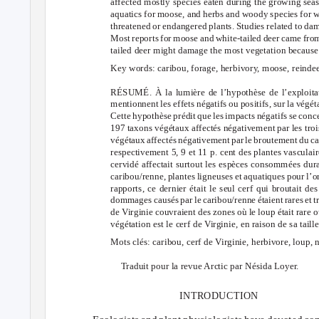
affected mostly species eaten during the growing sea
aquatics for moose, and herbs and woody species for wh
threatened or endangered plants. Studies related to da
Most reports for moose and white-tailed deer came from
tailed deer might damage the most vegetation because o
Key words: caribou, forage, herbivory, moose, reindeer
RÉSUMÉ. À la lumière de l’hypothèse de l’exploita
mentionnent les effets négatifs ou positifs, sur la végé
Cette hypothèse prédit que les impacts négatifs se conc
197 taxons végétaux affectés négativement par les troi
végétaux affectés négativement par le broutement du cari
respectivement 5, 9 et 11 p. cent des plantes vasculai
cervidé affectait surtout les espèces consommées duran
caribou/renne, plantes ligneuses et aquatiques pour l’or
rapports, ce dernier était le seul cerf qui broutait d
dommages causés par le caribou/renne étaient rares et tra
de Virginie couvraient des zones où le loup était rare 
végétation est le cerf de Virginie, en raison de sa taill
Mots clés: caribou, cerf de Virginie, herbivore, loup, n
Traduit pour la revue Arctic par Nésida Loyer.
INTRODUCTION