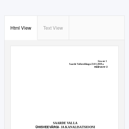
Html View
Text View
Lisa nr 1
Saarde Vallavolikogu 23.01.2019.a
määrus nr 2
SAARDE VALLA
ÜHISVEEVÄRGI
- JA KANALISATSIOONI