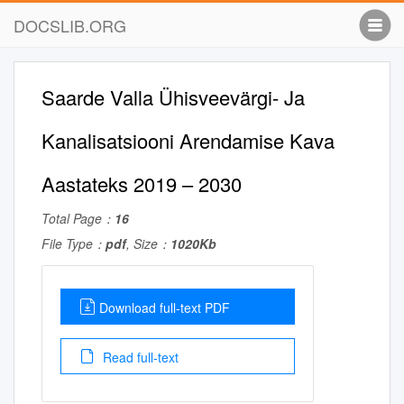
DOCSLIB.ORG
Saarde Valla Ühisveevärgi- Ja
Kanalisatsiooni Arendamise Kava
Aastateks 2019 – 2030
Total Page：
16
File Type：
pdf
, Size：
1020Kb
Download full-text PDF
Read full-text