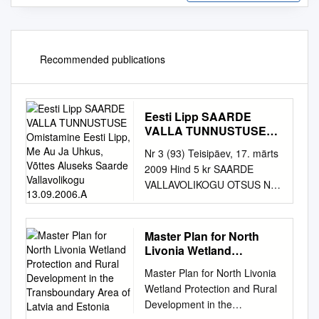
Recommended publications
Eesti Lipp SAARDE
VALLA TUNNUSTUSE
Omistamine Eesti Lipp,
Nr 3 (93) Teisipäev, 17. märts
Me Au Ja Uhkus, Võttes
2009 Hind 5 kr SAARDE
Aluseks Saarde
VALLAVOLIKOGU OTSUS NR.
Vallavolikogu
4 25. 02. 2009 Eesti lipp
13.09.2006.A
SAARDE VALLA
TUNNUSTUSE omistamine
Master Plan for North
Eesti lipp, me au ja uhkus,
Livonia Wetland
Võttes aluseks Saarde
Protection and Rural
Master Plan for North Livonia
Development in the
Vallavolikogu 13.09.2006.a.
Wetland Protection and Rural
Transboundary Area of
määruse nr. 28 “Saarde
Development in the
Latvia and Estonia
vapralt välja võideldud. Valla