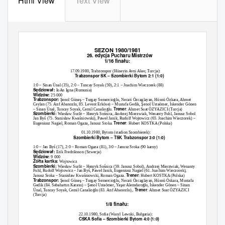
Html View
Text View
SEZON 1980/1981
26.
edycja Pucharu Mistrzów
1/16 finału:
17.09.1980, Trabzonspor (H
ü
seyin Avni Aker, Turcja):
Trabzonspor SK
–
Szombierki Bytom 2:1 (1:0)
1:0
–
Sinan
Ünal
(35), 2:0
–
Tuncay Soyak (59), 2:1
–
Joachim Wieczorek (88)
Sędziował:
IoAn Igna (Rumunia)
Widzów:
25 000
Trabzonspor:
Şenol Güneş –
Turgay Semercio
ğ
lu, Necati
Özcaglayan
,
Hüsnü Öz
kara, Ahmet
Ceylan (75. Ar
ı
f Abanozlu, 85. Levent
Erköse
)
–
Mustafa Gedik,
Şenol Ustaömer
,
İ
skender
Gönen
Trener
–
Sinan
Ünal
, Tuncay Soyak, Cemil Canalio
ğ
lu.
:
Ahmet Suat ÖZYAZICI (Turcja)
Szombierki:
Wiesław Surlit –
Henryk
Sośnica
, Andrzej Mierzwiak, Wenanty Fuhl, Janusz Sobol
–
Jan Byś (75
.
Stanisław Kwaśniowski), Paweł
Janik, Rudolf Wojtowicz (65. Joachim Wieczorek)
–
Trener
Eugeniusz Nagiel, Roman Ogaza, Janusz Sroka.
: Hubert KOSTKA (Polska)
01.10.1980, Bytom (stadion Szombierek):
Szombierki Bytom
–
TSK Trabzonspor 3:0 (1:0)
1:0
–
Jan
Byś (17), 2:0 –
Roman Ogaza (81), 3:0
–
Janusz Sroka (90 karny)
Sędziował:
Erik Fredriksson (Szwecja)
Widzów:
9 000
Żółta kartka:
Wojtowicz
Szombierki:
Wiesław Surlit –
Hen
ryk Sośnica (59. Janusz Sobol),
Andrzej Mierzwiak, Wenanty
Fuhl, Rudolf Wojtowicz
– Jan Byś, Paweł Janik,
Eugeniusz Nagiel (61. Joachim Wieczorek),
Trener
Janusz Sroka
– Stanisław Kwaśniowski,
Roman Ogaza.
: Hubert KOSTKA (Polska)
Trabzonspor:
Şenol Güneş –
Turgay Semercio
ğ
lu, Necati
Özcaglayan
,
Hüsnü Öskara
, Mustafa
Gedik (84. Sebahatt
ı
n Karasu)
– Şenol Ustaömer
,
Yaşar Alemdaroğ
lu,
İ
skender
Gönen –
Sinan
Trener
Ünal
, Tuncay Soyak, Cemil Canalio
ğ
lu (83. Ar
ı
f Abanozlu),.
:
Ahmet Suat ÖZYAZICI
(Turcja)
1/8
finału:
22.10.1980, Sofia (Wasyl Lewski,
Bułgar
ia):
CSKA Sofia
–
Szombierki Bytom 4:0 (1:0)