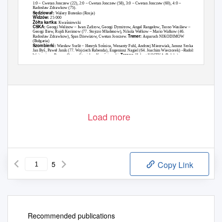
1:0
–
Cwetan Jonczew (22), 2:0
–
Cwetan Jonczew (58), 3:0
–
Cwetan Jonczew (60), 4:0
–
Radosław Zdrawkow (75).
Sędziował:
Walery Butenko (Rosja)
Widzów:
25 000
Żółta kartka:
Kwaśniowski
CSKA:
Georgi Welinow
–
Iwan Zafirow, Georgi Dymitrow, Angel
Rangełow,
Tsono Wasiliew
–
Georgi Iliew, Rujdi Kerimow (77. Stojczo
Mładenow), Nikola Wełkow –
Mario Wa
łkow (46.
Trener:
Radosław
Zdrawkow), Spas
Dżewizow,
Cwetan Jonczew.
Asparuch NIKODIMOW
(Bułgaria
)
Szombierki:
Wiesław Surlit –
Henryk
Sośnica,
Wenanty Fuhl, Andrzej Mierzwiak, Janusz Sroka
–
Jan
Byś, Paweł
Janik (77. Wojciech Rabenda), Eugeniusz Nagiel (64. Joachim Wieczorek)
–
Rudolf
Trener:
Wojtowicz
–
Roman Ogaza,
Stanisław Kwaśniowski
.
Hubert KOSTKA (Polska)
05.11.1980, Bytom (stadion Ruchu):
Szombierki Bytom
–
CSKA Sofia 0:1 (0:0)
Load more
5
Copy Link
Recommended publications