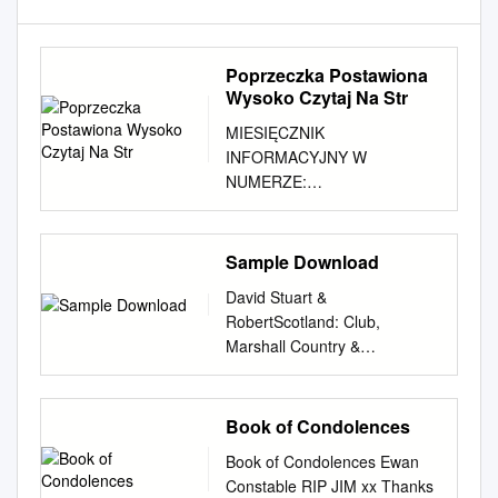
Poprzeczka Postawiona
Wysoko Czytaj Na Str
MIESIĘCZNIK
INFORMACYJNY W
NUMERZE:
MAŁOPOLSKIEGO ZWIĄZKU
PIŁKI NOŻNEJ • Obrachunki
w Limanowej i Gorlicach
Sample Download
listopad-grudzień 2017 nr 11-
David Stuart &
12 (152-153) • To wymyka się
RobertScotland: Club,
wyobraźni... • Gdy „Jaskółki”
Marshall Country &
grały w II lidze… • W kierunku
Collectables Club, Country &
obszarów zaniedbanych •
Collectables 1 Scotland Club,
Kawał dobrej roboty • Całe
Country & Collectables David
Book of Condolences
życie w sporcie • Zanim
Stuart & Robert Marshall Pitch
zostaną Lewandowskimi
Book of Condolences Ewan
Publishing Ltd A2 Yeoman
Konferencja Kadry Trenersko-
Constable RIP JIM xx Thanks
Gate Yeoman Way Durrington