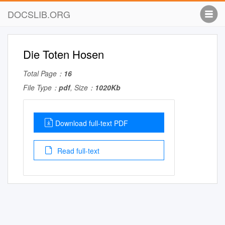
DOCSLIB.ORG
Die Toten Hosen
Total Page：
16
File Type：
pdf
, Size：
1020Kb
Download full-text PDF
Read full-text