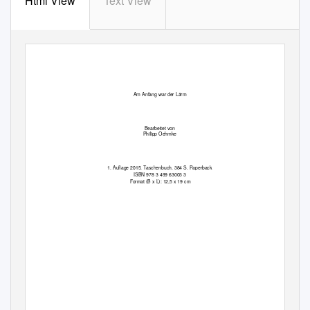
Html View
Text View
Die
Toten Hosen
Am Anfang war der Lärm
Bearbeitet von
Philipp Oehmke
1. Auflage 2015. Taschenbuch. 384 S. Paperback
ISBN 978 3 499 63003 3
Format (B x L): 12,5 x 19 cm