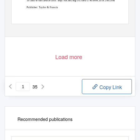
To link to this article DOI: http://dx.doi.org/10.1080/17405904.2014.1002508
Publisher: Taylor & Francis
All outputs in CentAUR are protected by Intellectual Property Rights law,
including copyright law. Copyright and IPR is retained by the creators or other
copyright holders. Terms and conditions for use of this material are defined in
Load more
35
Copy Link
Recommended publications