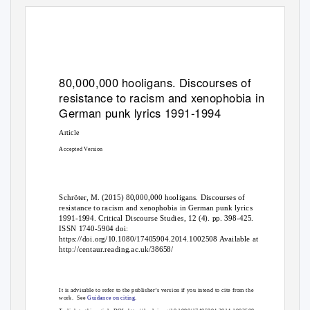
80,000,000 hooligans. Discourses of
resistance to racism and xenophobia in
German punk lyrics 1991-1994
Article
Accepted Version
Schröter, M. (2015) 80,000,000 hooligans. Discourses of
resistance to racism and xenophobia in German punk lyrics
1991-1994. Critical Discourse Studies, 12 (4). pp. 398-425.
ISSN 1740-5904 doi:
https://doi.org/10.1080/17405904.2014.1002508 Available at
http://centaur.reading.ac.uk/38658/
It is advisable to refer to the publisher’s version if you intend to cite from the
work. See
Guidance on citing
.