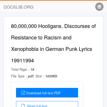
DOCSLIB.ORG
80,000,000 Hooligans. Discourses of
Resistance to Racism and
Xenophobia in German Punk Lyrics
19911994
Total Page：
16
File Type：
pdf
, Size：
1020Kb
Download full-text PDF
Read full-text