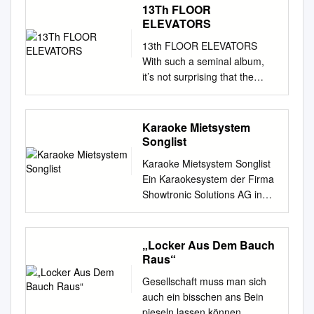
13Th FLOOR
ELEVATORS
13th FLOOR ELEVATORS
With such a seminal album,
it’s not surprising that the
cover for The Psychedelic
Sounds Of The 13th Floor
Elevators (1966 : International
Karaoke Mietsystem
Artists Artwork : John
Songlist
Cleveland) has been
Karaoke Mietsystem Songlist
borrowed such a lot, often by
Ein Karaokesystem der Firma
psych upstarts (also leaning
Showtronic Solutions AG in
on the music) and CD
Zusammenarbeit mit Karafun.
compliers wanting some of the
Karaoke-Katalog Update vom:
early sixties garage ambience
13/10/2020 Singen Sie online
„Locker Aus Dem Bauch
to rub off on them. The result
auf www.karafun.de Gesamter
Raus“
is a great display of primary
Katalog TOP 50 Shallow - A
colours. Artist : The Suicidal
Gesellschaft muss man sich
Star is Born Take Me Home,
Flowers Title : The
auch ein bisschen ans Bein
Country Roads - John Denver
Psychedevilic Sounds Of The
pieseln lassen können.