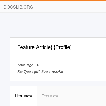
DOCSLIB.ORG
Feature Article} {Profile}
Total Page：
16
File Type：
pdf
, Size：
1020Kb
Html View
Text View