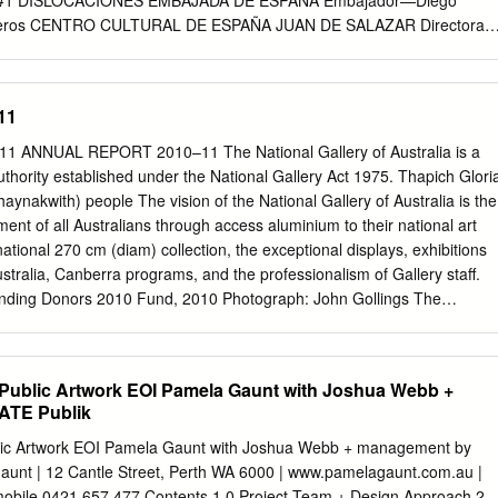
1 DISLOCACIONES EMBAJADA DE ESPAÑA Embajador—Diego
do de mostrar alguns fragmentos.
reros CENTRO CULTURAL DE ESPAÑA JUAN DE SALAZAR Directora
OLECCIÓN CUADERNOS SALAZAR #1 DISLOCACIONES Coordinación y
ados de la edición y corrección—Toni García Diseño editorial—
ala, Paolo Herrera. Autores que colaboran en éste número —Azeta, Oz
11
, Rosa Palazón, Vladimir Velázquez, Lía Colombino, Luís Caputo,
Cabrera, Rafo Vera, Fros, Rocío Céspedes, Kast, Kleina Mc, Leda
ANNUAL REPORT 2010–11 The National Gallery of Australia is a
omero, PrizPrazPruz, Mali, Lucas We, Eulo García, María Glausser,
hority established under the National Gallery Act 1975. Thapich Glori
lter Souza, Eddy Graff, Vidal González, Yana Vallejo, Eloísa Vaello
ynakwith) people The vision of the National Gallery of Australia is the
decimientos a Patty Acuña, una de las fundadoras de la Casa de los
ent of all Australians through access aluminium to their national art
sigue irradiando, a Yamil Ríos, referente de la cultura hip hop, por el
 national 270 cm (diam) collection, the exceptional displays, exhibitions
 Patricio Dobrée. Imagen de portada—Graffiti de Oz Montanía,
stralia, Canberra programs, and the professionalism of Gallery staff.
ía Huguet. Impreso en ARTE NUEVO 1.000 Ejemplares Asunción, 17 d
unding Donors 2010 Fund, 2010 Photograph: John Gollings The
oñadores
the Council of the National Gallery of Australia, has expertise in arts
er) corporate governance, administration and financial and Hans
nt. Morning light 1913 oil on canvas In 2010–11, the National
r Public Artwork EOI Pamela Gaunt with Joshua Webb +
ived 118.6 x 102 cm an appropriation from the Australian Government
ATE Publik
lia, Canberra totalling $50.373 million (including an equity injection
m the Ruth Robertson Bequest Fund, 2011 of $15.775 million for
ublic Artwork EOI Pamela Gaunt with Joshua Webb + management by
nal in memory of Edwin Clive and Leila Jeanne Robertson collection an
unt | 12 Cantle Street, Perth WA 6000 | www.pamelagaunt.com.au |
 South Entrance and Australian Indigenous Galleries project), raised
mobile 0421 657 477 Contents 1.0 Project Team + Design Approach 2