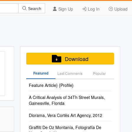
Sign Up
Log In
Upload
Search
Download
Featured
Last Commenis
Popular
Feature Article} {Profile}
A Critical Analysis of 34Th Street Murals,
Gainesville, Florida
Diorama, Vera Cortês Art Agency, 2012
Graffiti De Oz Montanía, Fotografía De