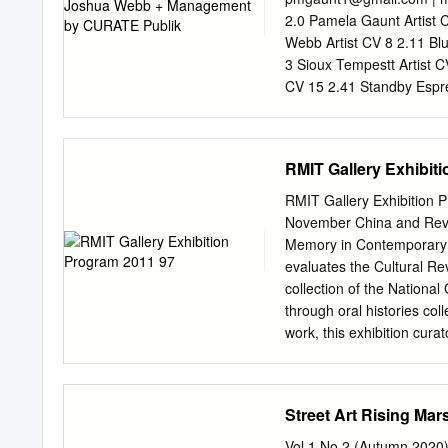
$27.421 million, and emplo
2.0 Pamela Gaunt Artist 
ISSN 1323 5192 All rights
Webb Artist CV 8 2.11 Bl
in any form or by any mea
3 Sioux Tempestt Artist C
information storage and re
CV 15 2.41 Standby Espre
Menagerie Exhibition 18 
Site Photograph 1.0 >>> 
team for this project incl
RMIT Gallery Exhibit
with Joshua Webb Artist 
to achieve beautifully exe
RMIT Gallery Exhibition
contribute to their conte
November China and Revolu
art, public space and sof
Memory in Contemporary Art
believe public art can pla
evaluates the Cultural Re
promoting social interacti
collection of the National
ideas whilst also playing 
through oral histories coll
often explores surface a
work, this exhibition cur
enclosure which are high
work surveys the past 10 y
with first hand experience,
exhibition celebrates the e
Street Art Rising Ma
messages to the Chinese m
and stickers Curator Pro
Vol 1 No 2 (Autumn 2020) 