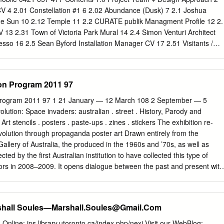
yed 262 full‑time equivalent staff. © National Gallery of Australia 2011
CV 4 2.01 Constellation #1 6 2.02 Abundance (Dusk) 7 2.1 Joshua
 reserved. No part of this publication can be reproduced or transmitted
ue Sun 10 2.12 Temple 11 2.2 CURATE publik Managment Profile 12 2.
ns, electronic or mechanical, including photocopy, recording or any
V 13 2.31 Town of Victoria Park Mural 14 2.4 Simon Venturi Architect
trieval system, without permission in writing from the publisher.
sso 16 2.5 Sean Byford Installation Manager CV 17 2.51 Visitants /
Issued on the 8th September 2019 - Revision 0 Birdwood Square Aerial
Project Team + Design Approach Statement of Skills & Experience Our
udes Pamela Gaunt Artist (as the lead artist / contractor) collaborating
ion Program 2011 97
supported by CURATE publik project management. Collectively we seek
cuted outcomes, embedded with a strong level of artistic integrity, whic
 Program 2011 97 1 21 January — 12 March 108 2 September — 5
xt and often accommodate functional uses. We support merging public
tion: Space invaders: australian . street . History, Parody and
t landscaping to generate integrated multidisciplinary outcomes. We als
 stencils . posters . paste-ups . zines . stickers The exhibition re-
y a role in building communities, encouraging connectivity and
volution through propaganda poster art Drawn entirely from the
on. It can stimulate the imagination, the act of story telling and provoke
 Gallery of Australia, the produced in the 1960s and ’70s, as well as
a role in establishing a strong sense of place. Pamela Gaunt’s practice
ected by the first Australian institution to have collected this type of
nd pattern while Joshua Webb’s practice commonly explores form and
ators in 2008–2009. It opens dialogue between the past and present with
ly complimentary elements.
ears of Australian street art. Featuring 150 works by over from artists
 as well as through the display of original 40 Australian artists, the
nergy of street-based political posters carrying political and social
rshall Soules—
Marshall.Soules@Gmail.Com
asses. creativity, recognising street stencils, posters, paste-ups, zine
fessor Stephanie Hemelryk Donald, Dean of the School of Media and as
Online: jps.library.utoronto.ca/index.php/nexj Visit our WebBlog: