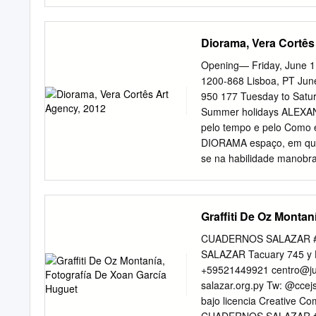
Semester, 2005 Copyrigh
the dissertation of Lilly
_______________________
Diorama, Vera Cortês
_____________________
____________________
Opening— Friday, June 1,
_____________________
1200-868 Lisboa, PT June
______________________
950 177 Tuesday to Satu
Education ____________
Summer holidays ALEXAN
Education The Office of 
pelo tempo e pelo Como e
committee members. ii T
DIORAMA espaço, em que 
…………...............................
se na habilidade manobra
........................................
ergue-se como protagonis
vinculado à técnica, ao 
pele na ânsia pelo novo.
Graffiti De Oz Montan
com o tempo, com vincula
um a desconstrução destru
CUADERNOS SALAZAR #
de ter uma forma clarame
SALAZAR Tacuary 745 y
realidade em si, do seu 
+59521449921
centro@ju
demais. O suburbano tra
salazar.org.py Tw: @cce
continuidade. dou e a ci
bajo licencia Creative Co
Seria mais uma elipse ou