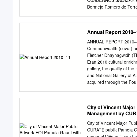
CUADERNOS SALAZAR #
ocultando coisas, deixan
Bermejo Romero de Ter
Eloísa Vaello Marco C
edición—Ruth Osorio Cuid
Alejandro Valdez, Ana Ay
Annual Report 2010–
Montanía, Adriana Almada
Daniel Mittmann, Lorena 
ANNUAL REPORT 2010–11 
Sostoa, Legasy, Lonchi R
Commonwealth (cover) aut
Saturn, Rafael Scorza, Wa
Fletcher Dhaynagwidh (Tha
Marco, Ruth Osorio. Agra
Eran 2010 cultural enrichm
Payasos, quien con su luz 
gallery, the quality of the
apoyo y colaboración y a
and National Gallery of Au
Fotografía de Xoan Garc
acquired through the Fo
octubre de 2013. A los s
Gallery’s governing body, 
administration, (back cov
Heysen business manageme
City of Vincent Majo
Gallery of Australia rece
Management by CUR
National Gallery of Austra
purchased with funds fro
City of Vincent Major P
development of the natio
CURATE publik Pamela Ga
$2 million for the Stage 1
pmgaunt1@gmail.com
| 