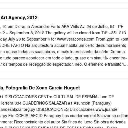
t © 2005 All Rights Reserved The members of the Committee approve
 Katherine Lane defended on July 11, 2005
_________ Tom L. Anderson Professor Directing Dissertation
 Art Agency, 2012
___________ Gary W. Peterson Outside Committee Member
___________ Dave Gussak Committee Member
 10 pm Diorama Alexandre Farto AKA Vhils Av. 24 de Julho, 54 -1ºE
___________ Penelope Orr Committee Member Approved:
 2 – September 8, 2012 The gallery will be closed from T/F +351 213
______________ Marcia Rosal Chairperson, Department of Art
rday July 28 to September 4 for www.veracortes.com From 2pm to 7p
_______________________ Sally McRorie Dean, Department of Art
DRE FARTO Na arquitectura actual habita um certo deslumbramento
Graduate Studies has verified and approved the above named
m quase todas as suas obras, o mais interessante da série Diorama
ABLE OF CONTENTS List of Tables ..
tudo parece acontecer em todo o lado, quase em simultâ- encontra-
......................................................................... v List of Figures
r os tempos de recepção do espectador. neo. O efémero e transitório
..........................
ta do estado fluido de O primeiro momento, muito visível, mas
método. Texto por David Barro uma vida que muda constantemente de
 Nada parece O seguinte, mais subtil, tem mais a ver com o processo e
ía, Fotografía De Xoan García Huguet
r-se a um lugar concreto e há muito que as cidades deixaram de ser
tiva daquilo que flui como resto de um modo natural. lugar estável ou
1 DISLOCACIONES CENTro CULTURAL DE ESPAÑA Juan DE
nte determinada. E muito menos um É, por isso, uma interrupção da
 Herrera 834 CUADERNOS SALAZAR #1 Asunción (Paraguay)
tempo e do seu espaço. movimento coerente. Crescemos mal e rápido
andesalazar.org.py
DISLOCACIONES Dislocaciones www.juande
nsbor- Mas o jogo de ancas não é necessariamente uma ruptura da su
js_py Fb: CCEJS_AECID Paraguay Los cuadernos del Salazar se edita
dade desapareceu enquanto unidade. Como na arte, uma realidade
mmons: Reconocimiento del autor Sin fines de lucro Sin obra derivada
 essa necessidade contemporânea de acidentar, de substitui outra,