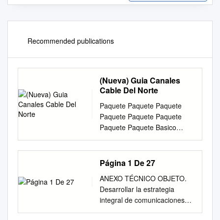
Recommended publications
(Nueva) Guia Canales
Cable Del Norte
Paquete Paquete Paquete
Paquete Paquete Paquete
Paquete Paquete Basico
Premium Internac. Adultos
XTIME HD Musicales PPV
●210‐Guatevision ●325‐NBC
Página 1 De 27
Sports ●1661‐History 2 HD
ANEXO TÉCNICO OBJETO.
Nacionales Variados ●211‐
Desarrollar la estrategia
Senal Colombia ●330‐
integral de comunicaciones
EuroSport Peliculas
del ICFES, la cual incluye, sin
Educativos Pay Per View